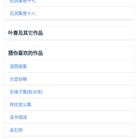
石洞集巻十七
石洞集巻十八
叶春及其它作品
猜你喜欢的作品
清閟阁集
方壶存稿
东维子集[标点本]
林忠宣公集
读书偶译
金石例