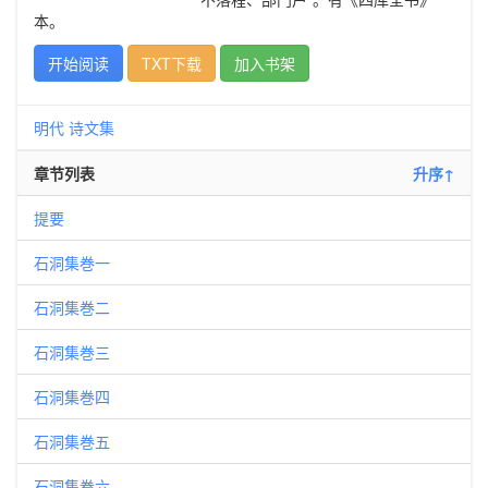
本。
开始阅读
TXT下载
加入书架
明代
诗文集
章节列表
升序↑
提要
石洞集巻一
石洞集巻二
石洞集巻三
石洞集巻四
石洞集巻五
石洞集巻六