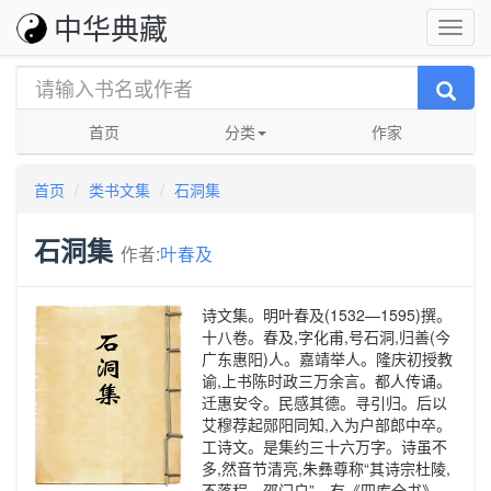
中华典藏
首页
分类
作家
首页
类书文集
石洞集
石洞集
作者:
叶春及
诗文集。明叶春及(1532—1595)撰。
十八卷。春及,字化甫,号石洞,归善(今
广东惠阳)人。嘉靖举人。隆庆初授教
谕,上书陈时政三万余言。都人传诵。
迁惠安令。民感其德。寻引归。后以
艾穆荐起郧阳同知,入为户部郎中卒。
工诗文。是集约三十六万字。诗虽不
多,然音节清亮,朱彝尊称“其诗宗杜陵,
不落程、邵门户”。有《四库全书》