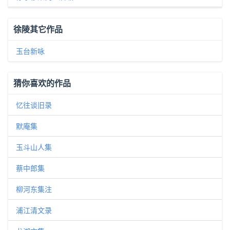
徐陵其它作品
玉台新咏
猜你喜欢的作品
忆往谈旧录
默庵集
玉斗山人集
蔡中郎集
柳河东集注
浦江清文录