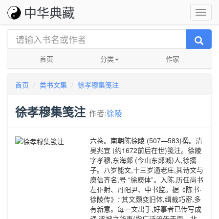
中华典藏
首页
分类
作家
首页
类书文集
徐孝穆集笺注
徐孝穆集笺注
作者:
徐陵
六卷。南朝陈徐陵 (507—583)撰。清
吴兆宜 (约1672前后在世)笺注。徐陵
字孝穆,东海郯 (今山东郯城)人,徐摛
子。八岁能文,十三岁通老庄,其诗文与
庾信齐名,号 “徐庾体”。入陈,历任尚书
左仆射、丹阳尹、中书监。据《陈书·
徐陵传》:“其文颇变旧体,缉裁巧密,多
有新意。每一文出手,好事者已传写成
诵,遂被之华夷(指广泛流传于南、北