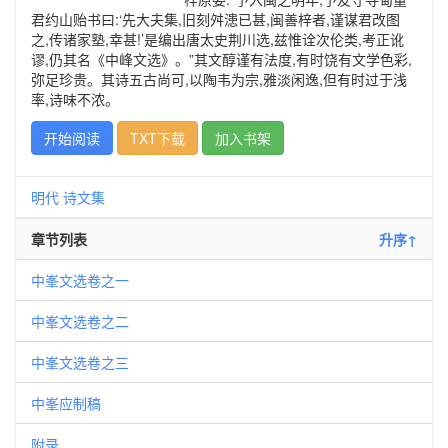
君约山贻书曰:‘先大夫集,旧刻舛漶已甚,闽善梓者,谨谋君改图
之,传诸家塾,幸甚!’是编出唐太史荆川选,兹惟诠次伦类,考正讹
谬,仍其名《中峰文选》。”其文醇谨有法度,有时饶有文学色彩,
弥足珍贵。其诗五古尚可,以陶韦为宗,雅淡闲逸,但有时过于浅
率,诗味不浓。
开始阅读
TXT下载
加入书架
明代
诗文集
章节列表
升序↑
中峯文选卷之一
中峯文选卷之二
中峯文选卷之三
中峯应制稿
附录