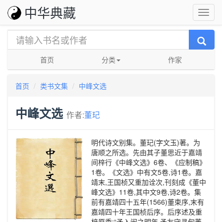
中华典藏
首页
分类
作家
首页
类书文集
中峰文选
中峰文选
作者:
董玘
明代诗文别集。董玘(字文玉)著。为
唐顺之所选。先由其子董思近于嘉靖
间梓行《中峰文选》6卷、《应制稿》
1卷。《文选》中有文5卷,诗1卷。嘉
靖末,王国桢又重加诠次,刊刻成《董中
峰文选》11卷,其中文9卷,诗2卷。集
前有嘉靖四十五年(1566)董束序,末有
嘉靖四十年王国桢后序。后序述及重
梓原委:“予入闽之明年,予友守寻甸董