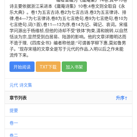
诗主要依据浙江采进本《庸庵诗集》10卷;4卷文则全取自《永
乐大典》。卷1为五言古诗,卷2为七言古诗,卷3为五言律诗、排
律,卷4—7为七言律诗,卷8为五七言绝句,卷9为七言绝句,卷10为
七言绝句,词(1首),卷11—13为序,卷14为记、碣记、哀词。宋禧
学问源出于杨维桢,但他的诗却不受“铁体”拘束,清和婉转,以自然
恬淡为宗,显然受到白居易、陆游的影响。他的文章详赡明达而
不诡于理,《四库全书》编者称他是:“可谓善学柳下惠,莫如鲁男
子。”现存宋禧的文章全是写于元代的作品,入明以后之作未能
流传下来。
开始阅读
TXT下载
加入书架
元代
诗文集
章节列表
升序↑
提要
卷一
卷二