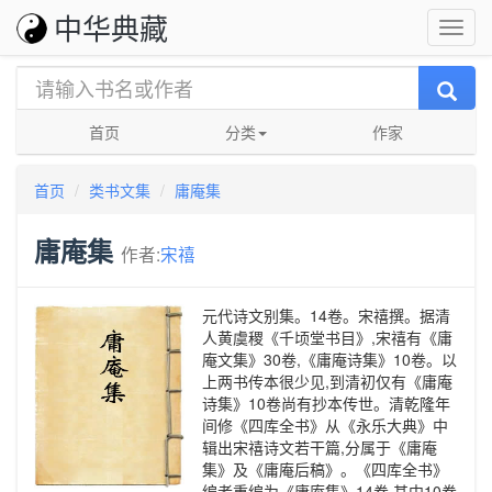
中华典藏
首页
分类
作家
首页
类书文集
庸庵集
庸庵集
作者:
宋禧
元代诗文别集。14卷。宋禧撰。据清
人黄虞稷《千顷堂书目》,宋禧有《庸
庵文集》30卷,《庸庵诗集》10卷。以
上两书传本很少见,到清初仅有《庸庵
诗集》10卷尚有抄本传世。清乾隆年
间修《四库全书》从《永乐大典》中
辑出宋禧诗文若干篇,分属于《庸庵
集》及《庸庵后稿》。《四库全书》
编者重编为《庸庵集》14卷,其中10卷