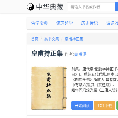
中华典藏
佛学宝典
儒理哲学
历史传记
诗词
首页
类书文集
皇甫持正集
皇甫持正集
作者:
皇甫湜
别集。唐代皇甫湜(字持正)
目》)。后经五代兵乱,原本
《四库全书》所收入,其卷数
中有赋六篇,其《东还赋》、
绪年间冯焌光辑《三唐人辑》
开始阅读
TXT下载