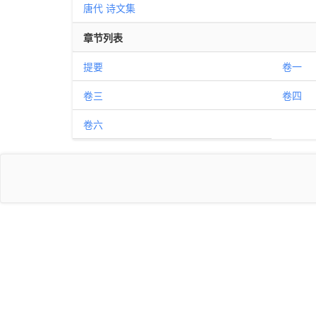
唐代
诗文集
章节列表
提要
卷一
卷三
卷四
卷六