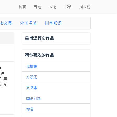
留言
专题
人物
书单
风云榜
书文集
外国名著
国学知识
皇甫湜其它作品
猜你喜欢的作品
伐檀集
总
亦被
方麓集
,集
清光
果堂集
国语问题
你我