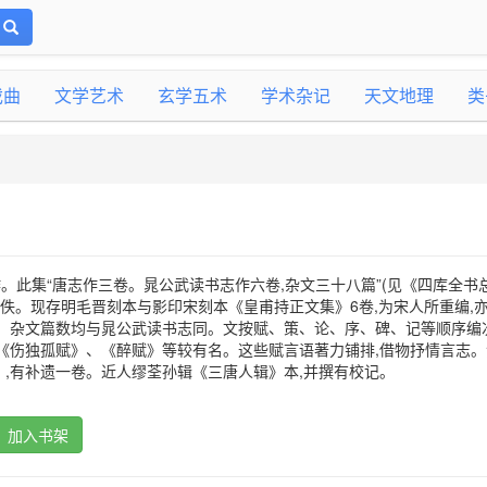
戏曲
文学艺术
玄学五术
学术杂记
天文地理
类
作。此集“唐志作三卷。晁公武读书志作六卷,杂文三十八篇”(见《四库全书
已佚。现存明毛晋刻本与影印宋刻本《皇甫持正文集》6卷,为宋人所重编,
、杂文篇数均与晁公武读书志同。文按赋、策、论、序、碑、记等顺序编次
《伤独孤赋》、《醉赋》等较有名。这些赋言语著力铺排,借物抒情言志。
,有补遗一卷。近人缪荃孙辑《三唐人辑》本,并撰有校记。
加入书架