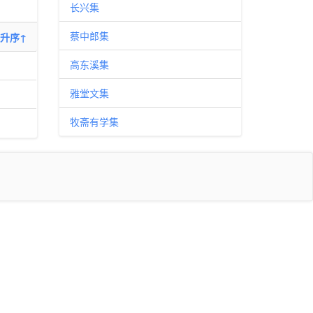
长兴集
蔡中郎集
升序↑
高东溪集
雅堂文集
牧斋有学集