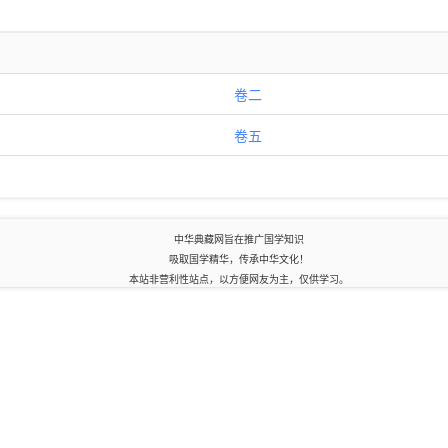
卷二
卷五
中华典藏网旨在推广国学知识
吸取国学精华，传承中华文化！
本站非营利性站点，以方便网友为主，仅供学习。