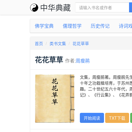
中华典藏
佛学宝典
儒理哲学
历史传记
诗词
首页
类书文集
花花草草
花花草草
作者:
周瘦鹃
文集，周瘦鹃著。周瘦鹃先
十年之功栽植培育，于苏州
趣。二十世纪五六十年代，
记》、《行云集》、《花弄
开始阅读
TXT下载