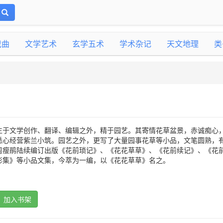
戏曲
文学艺术
玄学五术
学术杂记
天文地理
类
生于文学创作、翻译、编辑之外，精于园艺。其寄情花草盆景，赤诚痴心
悉心经营紫兰小筑。园艺之外，更写了大量园事花草等小品，文笔圆熟，
周瘦鹃陆续编订出版《花前琐记》、《花花草草》、《花前续记》、《花
影集》等小品文集，今萃为一编，以《花花草草》名之。
加入书架