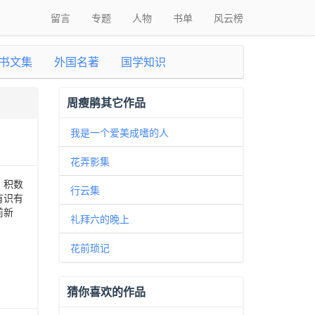
留言
专题
人物
书单
风云榜
书文集
外国名著
国学知识
周瘦鹃其它作品
我是一个爱美成嗜的人
花弄影集
，积数
行云集
有识有
前新
礼拜六的晚上
花前琐记
猜你喜欢的作品