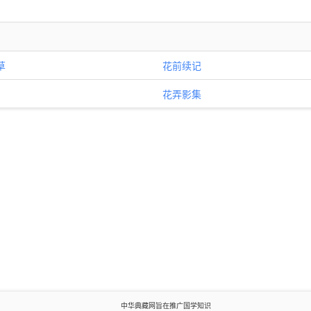
草
花前续记
花弄影集
中华典藏网旨在推广国学知识