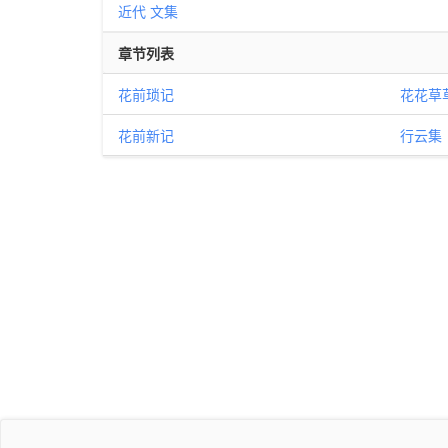
近代
文集
章节列表
花前琐记
花花草
花前新记
行云集