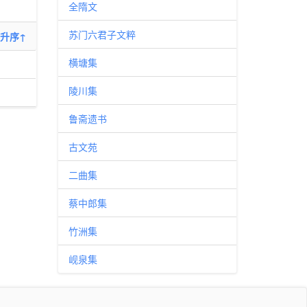
全隋文
苏门六君子文粹
升序↑
横塘集
陵川集
鲁斋遗书
古文苑
二曲集
蔡中郎集
竹洲集
岘泉集