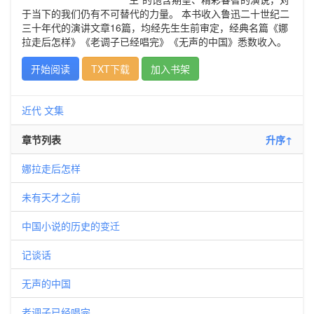
于当下的我们仍有不可替代的力量。 本书收入鲁迅二十世纪二
三十年代的演讲文章16篇，均经先生生前审定，经典名篇《娜
拉走后怎样》《老调子已经唱完》《无声的中国》悉数收入。
开始阅读
TXT下载
加入书架
近代
文集
章节列表
升序↑
娜拉走后怎样
未有天才之前
中国小说的历史的变迁
记谈话
无声的中国
老调子已经唱完