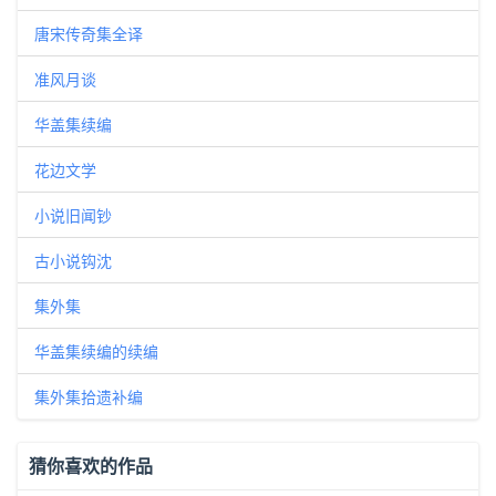
唐宋传奇集全译
准风月谈
华盖集续编
花边文学
小说旧闻钞
古小说钩沈
集外集
华盖集续编的续编
集外集拾遗补编
猜你喜欢的作品