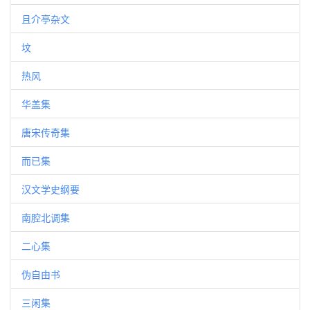
且介亭杂文
坟
热风
华盖集
唐宋传奇集
而已集
汉文学史纲要
南腔北调集
二心集
伪自由书
三闲集