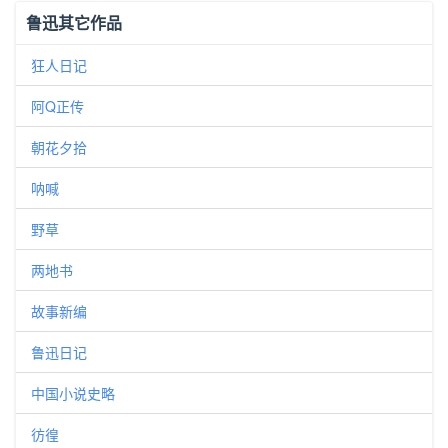
鲁迅其它作品
狂人日记
阿Q正传
朝花夕拾
呐喊
野草
两地书
故事新编
鲁迅日记
中国小说史略
彷徨