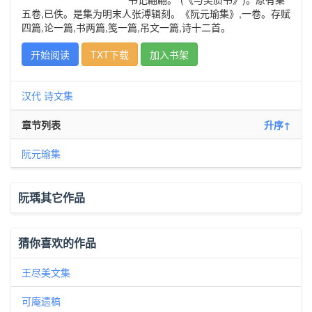
五卷,已佚。是集为明末人张溥辑刻。《阮元瑜集》,一卷。存赋
四篇,论一篇,书两篇,笺一篇,吊文一篇,诗十二首。
开始阅读
TXT下载
加入书架
汉代
诗文集
章节列表
升序↑
阮元瑜集
阮瑀其它作品
猜你喜欢的作品
王尽美文集
可庵遗稿