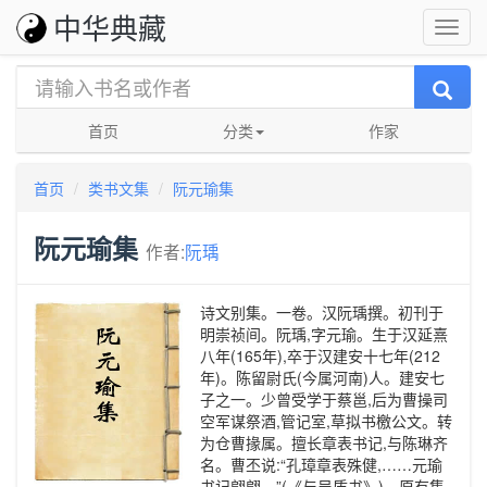
中华典藏
首页
分类
作家
首页
类书文集
阮元瑜集
阮元瑜集
作者:
阮瑀
诗文别集。一卷。汉阮瑀撰。初刊于
明崇祯间。阮瑀,字元瑜。生于汉延熹
八年(165年),卒于汉建安十七年(212
年)。陈留尉氏(今属河南)人。建安七
子之一。少曾受学于蔡邕,后为曹操司
空军谋祭酒,管记室,草拟书檄公文。转
为仓曹掾属。擅长章表书记,与陈琳齐
名。曹丕说:“孔璋章表殊健,……元瑜
书记翩翩。”(《与吴质书》)。原有集