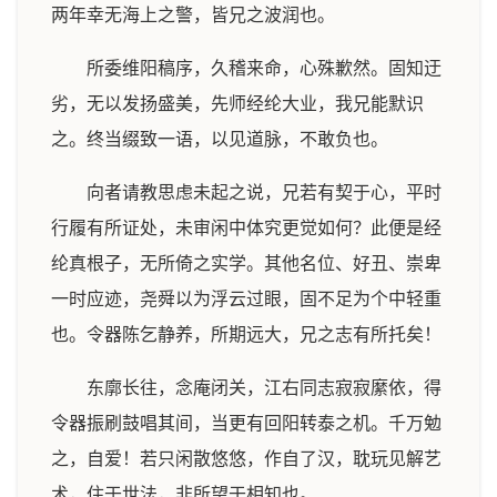
两年幸无海上之警，皆兄之波润也。
所委维阳稿序，久稽来命，心殊歉然。固知迂
劣，无以发扬盛美，先师经纶大业，我兄能默识
之。终当缀致一语，以见道脉，不敢负也。
向者请教思虑未起之说，兄若有契于心，平时
行履有所证处，未审闲中体究更觉如何？此便是经
纶真根子，无所倚之实学。其他名位、好丑、崇卑
一时应迹，尧舜以为浮云过眼，固不足为个中轻重
也。令器陈乞静养，所期远大，兄之志有所托矣！
东廓长往，念庵闭关，江右同志寂寂縻依，得
令器振刷鼓唱其间，当更有回阳转泰之机。千万勉
之，自爱！若只闲散悠悠，作自了汉，耽玩见解艺
术，住于世法，非所望于相知也。