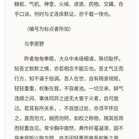
精枢、气机、神室、火候、进退、药物、交媾，存
乎口诀。何时与丈连床默证，亦千载一快也。
（编号为标点者所加）
与李原野
昨者匆匆奉晤，大众中未缘细请，殊切耿怀。
知吾丈默默之情，亦若相念不能忘也。吾丈气正而
行方，知不谐于俗调。吾人在世，自有随身规矩，
轻轻重重，权衡在我，不容差池。一切交承，辞气
违顺之间、事体同异之迹无大害于义者，自可放
过。若其有所关系，、不容放过处，亦须平怀应
之，直而勿亢，婉而勿阿，如权之称物，随其低昂
而轻重自见。常令胸中廓然，弗作纤毫凝滞，固不
容舍规矩以殉方圆，亦不因轻重而爽吾权衡之用，