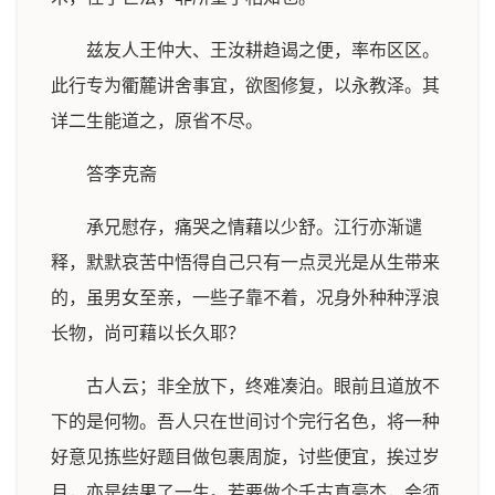
兹友人王仲大、王汝耕趋谒之便，率布区区。
此行专为衢麓讲舍事宜，欲图修复，以永教泽。其
详二生能道之，原省不尽。
答李克斋
承兄慰存，痛哭之情藉以少舒。江行亦渐谴
释，默默哀苦中悟得自己只有一点灵光是从生带来
的，虽男女至亲，一些子靠不着，况身外种种浮浪
长物，尚可藉以长久耶？
古人云；非全放下，终难凑泊。眼前且道放不
下的是何物。吾人只在世间讨个完行名色，将一种
好意见拣些好题目做包裹周旋，讨些便宜，挨过岁
月，亦是结果了一生。若要做个千古真豪杰，会须