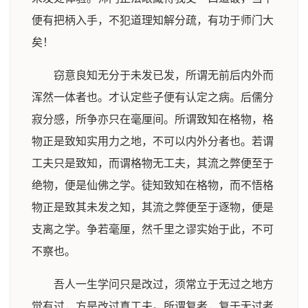
便有把柄入手，不犯道理知解分疏，有功于师门大
矣！
窃意良知无分于未发已发，所谓无前后内外而
浑然一体者也。才认定些子便有认定之病。后儒分
寂分感，所争亦只在毫厘间。所谓致知在格物，格
物正是致知实用力之地，不可以内外分者也。若谓
工夫只是致知，而谓格物无工夫，其流之弊便至于
绝物，便是仙佛之学。徒知致知在格物，而不悟格
物正是致其未发之知，其流之弊便至于逐物，便是
支离之学。争若毫厘，然千里之谬实始于此，不可
不察也。
吾人一生学问只是改过，须常立于无过之地方
觉有过，方是改过真工夫。所谓复者，复于无过者