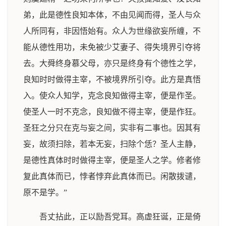
弟，此是德性良知本体，不由见闻而得，圣人与众
人所同有，非因悟始有。众人为世缘欲妄所缠，不
能从德性用功，未免被少艾妻子、得失境界引夺将
去。大舜终身慕父母，亦只是终身有个德性之学，
良知时时做得主宰，不被境界所引夺。此方是真悟
入。使众人知学，克念良知做得主宰，便是作圣。
使圣人一时不克念，良知做不得主宰，便是作狂。
圣狂之分只在克与妄之间，实非有二事也。因其有
妄，故须扫除，若本无妄，扫除个恁？圣人主静，
是德性真体时时做得主宰，便是圣人之学。修者修
复此真体而已，悖者悖弃此真体而已。闲散拨谴，
原不是学。”
吾丈拈此，正以励吾党耳。高虚狂诞，正是倚