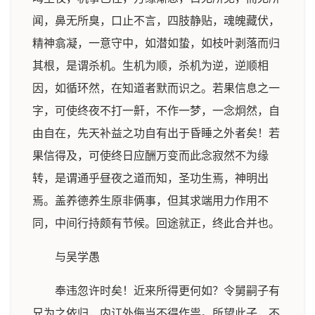
闻，鼻无所臭，口止不言，四肢静贴，魂魄藏伏，
精神翕凝，一意守中，如潜如蛰，如枝叶剥落而归
其根，是谓杀机。生机为顺，杀机为逆，逆顺相
因，如循环然，在知道者默而识之。若果信息之一
字，可使终夜不打一鼾，不作一梦，一念炯然，自
由自在，先天补益之功自有出于昏睡之外者矣！若
果信得及，可使终日应酬万变而此念寂然不为缘
转，是谓通乎昼夜之道而知，圣功生焉，神明出
焉。盖养德养生原非俩事，但其求端用力作用不
同，中间行持颇有节候。回途就正，终此合并也。
与吴学愚
奉违忽许时矣！近来所得更何如？令舅嗣子有
兄为之依归，内讧外侮当不得作祟。所望此子，不