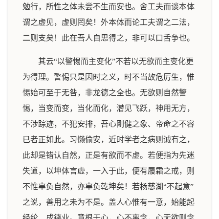
勉行，所性之体未尝不生而安也。舍工夫而谈本体
谓之虚见，虚则罔矣！外本体而论工夫谓之二法，
二则支矣！此在吾人自思得之，非可以口舌争也。
其云“以警惕而主变化”不若以无欲而主变化更
为得理。警惕只是因时之义，时不当故危厉生，惟
惕始可至于无咎，非龙德之全也。无欲则自然警
惕，当变而变，当化而化，潜见飞跃，神用无方，
不涉踪迹，不犯安排，吾心刚健之象、帝命之不容
已者正如此。习懒偷安，近时学者之病则诚有之，
此却是错认自然，正是有欲而不虚。若便指为先迷
失道，以坤体言虚，一入于此，便有履霜之戒，则
不惟辜负自然，亦辜负乾坤矣！若杨慈湖“不起意”
之说，善用之未为不是。盖人心惟有一意，始能起
经纶、成德业。意根于心，心不离念，心无欲则念