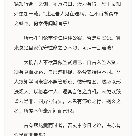
循知行合一之训，率意腾口，漫为有得，恐于良知
外更加一蔽。”此是吾人见在通病，在不肖所谓罪
之魁也。何幸得闻斯言乎！
所示孔门论学论仁种种公案，皆是真实语。算
来总是自家保守性命之心不切，可谓一言道破！
大抵吾人不欲真做圣贤则已，自古入圣入贤，
须有真血脉路，与形迹把捉、格套支持绝不同。吾
人致知学问未尝不照管形迹、循守格套，然必以形
迹观人、以格套律人，遗其自信之真机，未免以毁
誉为是非、同异为得失，未免有违心之行、殉义之
名，所差不但毫厘间而已也。
古有惩热羹而过者，吾执事今日之论，夫亦有
似是而非者乎？