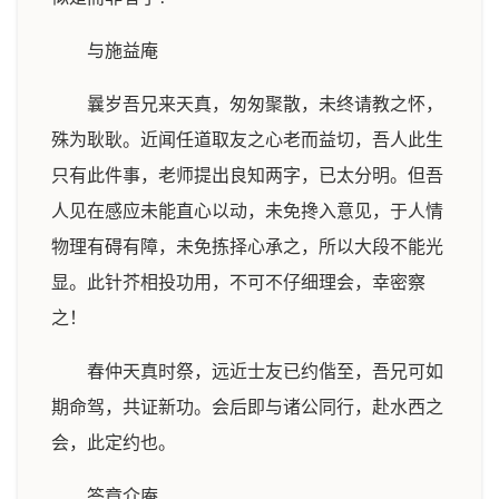
与施益庵
曩岁吾兄来天真，匆匆聚散，未终请教之怀，
殊为耿耿。近闻任道取友之心老而益切，吾人此生
只有此件事，老师提出良知两字，已太分明。但吾
人见在感应未能直心以动，未免搀入意见，于人情
物理有碍有障，未免拣择心承之，所以大段不能光
显。此针芥相投功用，不可不仔细理会，幸密察
之！
春仲天真时祭，远近士友已约偕至，吾兄可如
期命驾，共证新功。会后即与诸公同行，赴水西之
会，此定约也。
答章介庵