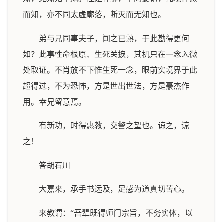
而知，亦不同太虚廓落，断灭而无知也。
弟与兄同事夫子，闻之已熟，于此勘得更何
如？此事性命根原、生死关捩，其机只在一念入微
处取证。不肖放不下惟生死一念，眼前实境界于此
超得过，不为恐怖，方是世出世法，方是豪杰作
用。幸兄留意焉。
有新功，时得惠教，交警之望也。谅之，谅
之！
答胡石川
大嘉来，承手书远及，足感为道真切苦心。
来教谓：“吾辈既得师门宗旨，不务实体，以