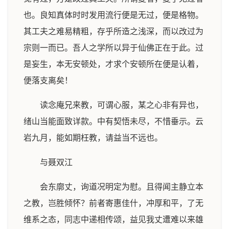
也。良知真体时时发用流行便是无过，便是格物。
其工夫之难易精粗，存乎所造之浅深，而以改过为
宗则一而已。吾人之学所以异于仙佛正在于此。过
是妄生，本无安顿处，才求个安顿所在便是认着，
便落支离矣！
读念庵兄来教，可谓心服，某之心非有异也，
绪山当能面致详款。中有契悟未尽，不惜垂示。云
岩九月，能如期枉教，请益当不远也。
与聂双江
会东廓丈，询道况明定为慰。且得闻主静立本
之教，岂胜倾怀？前者寄惠佳什，冲厚和平，了无
维系之态，同志中递相传颂，益见我丈遭难以来雄