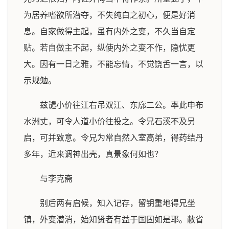
为居养嗜欲所潜夺，不失纯白之初心，便是好消
息。自家做得主起，虽有内外之变，不久当自定
贴。若自做主不起，纵使内外之变不作，隐忧更
大。因有一日之雅，不能忘情，不觉饶舌一言，以
示规勉。
兹谴小价往江右吊双江、东廓二公。率此申布
水洲丈，可令人道小价往投之。令兄石溪不及另
启，可并致意。令兄为常自然入室高弟，得药结丹
多年，近来调神出壳，真景象何如也？
与李克斋
别后两有启候，知入记存，留钥重地得兄坐
镇，外变潜消，始知贤者有益于国固如是耶。敝省