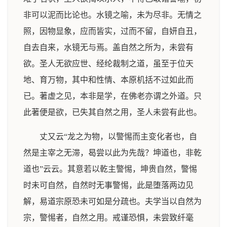
非可以泥而比论也。水镜之喻，未为尽非。无情之
照，因物显象，应而皆实，过而不留，自妍自丑，
自去自来，水镜无与焉。盖自然之所为，未尝有
欲。圣人无欲应世、经纶裁制之道，虽至于位天
地、育万物，其中和性情、本原机括不过如此而
已。著虚之见，本非是学，在佛老亦谓之外道。只
此著便是欲，已失其自然之用，圣人未尝有此也。
丈又云“龙之为物，以警惕而主变化者也，自
然是主宰之无滞，曷尝以此为先哉？坤道也，非乾
道也”云云。其意若以乾主警惕，坤贵自然，警惕
时未可自然，自然时无事警惕，此是堕落两边见
解，易道宗原恐未可如是分疏也。夫学当以自然为
宗，警惕者，自然之用。戒谨恐惧，未尝致纤毫