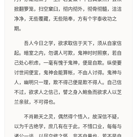
掀翻箩笼，扫空窠臼，彻内彻外，彻骨彻髓，洁洁
净净，无些覆藏，无些陪奉，方有个宇泰收功之
期。
吾人今日之学，欲求取信于天下，须从自家信
起。暗室之内，勿谓人可欺，鬼神时时照察，若自
己处心积虑，一毫有愧于鬼神，便是自欺。纵使要
讨世间便宜，鬼神会能算帐，不由人讨得。鬼神与
人，幽明只一理，欺不得己便是欺不得人。自己信
不过，欲求人之信己，譬之身入鲍鱼而欲求人以芝
兰亲就，不可得也。
不肖赖天之灵，偶然得个悟入，故深信不疑，
以为千古绝学，庶几有在于此，不惜口业，每每与
诸公一谈，以尽交修之怀，非不自量也。若不是自