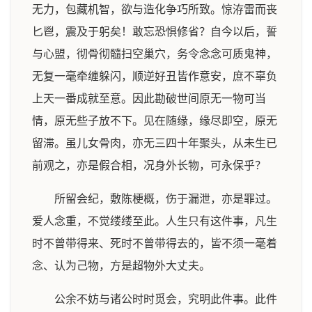
无力，包藏机智，欲与造化争巧所致。惊洊雷而丧
匕鬯，震及于躬矣！敢忘恐惧修省？自今以后，誓
与心盟，彻骨彻髓扫空巢穴，务令念念可质鬼神，
无复一毫牵缠躲闪，顺逆好丑皆作意安，庶不辜负
上天一番成就至意。因此勘破世间原无一物可当
情，原无些子放不下。见在随缘，缘尽即空，原无
留滞。虽儿女骨肉，亦无三四十年聚头，从未生已
前观之，亦是假合相，况身外长物，可永保乎？
所留会纪，敷陈梗概，伤于漏泄，亦是罪过。
爱人念重，不觉缕缕至此。人生只有这件事，凡生
时不曾带得来、死时不曾带得去的，皆不须一毫着
念、认为己物，方是超物外大丈夫。
公余不妨与诸公时时觅会，究明此件事。此件