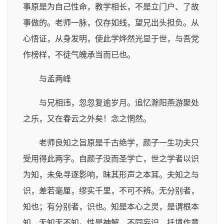
事原是为自己性命，教学相长，不是立门户、了故
事做的。老师一脉，仅存如线，望兄出头担负。从
心悟证，从身发明，使此学烨然光显于世，与吾党
作榜样，不徒气魄承当而已也。
与孟两峰
与兄相违，忽忽复逾岁月。追忆滁阳燕游聚处
之乐，又在春云之外矣！念之惘然。
老师良知之旨原是千古绝学，颜子一生功夫只
受用得此两字。自颜子没而圣学亡，世之学者以识
为知，未免寻逐影响，昧其形声之本耳。夫知之与
识，差若毫厘，缪实千里，不可不辨。无分别者，
知也；有分别者，识也。知是本心之灵，是谓根本
知，无知无不知。性是神解，不同妄识，托境作意