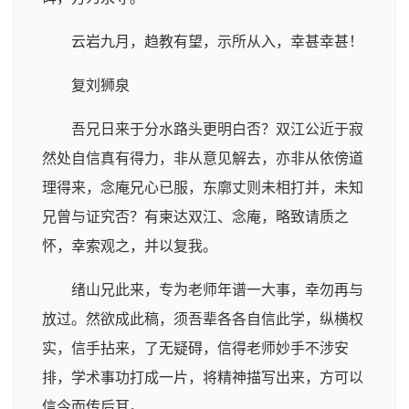
云岩九月，趋教有望，示所从入，幸甚幸甚！
复刘狮泉
吾兄日来于分水路头更明白否？双江公近于寂
然处自信真有得力，非从意见解去，亦非从依傍道
理得来，念庵兄心已服，东廓丈则未相打并，未知
兄曾与证究否？有柬达双江、念庵，略致请质之
怀，幸索观之，并以复我。
绪山兄此来，专为老师年谱一大事，幸勿再与
放过。然欲成此稿，须吾辈各各自信此学，纵横权
实，信手拈来，了无疑碍，信得老师妙手不涉安
排，学术事功打成一片，将精神描写出来，方可以
信今而传后耳。