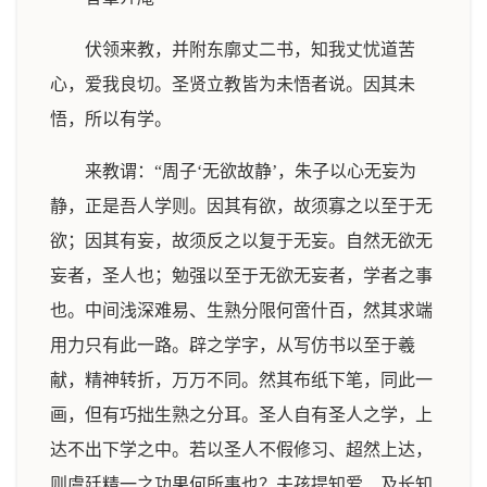
伏领来教，并附东廓丈二书，知我丈忧道苦
心，爱我良切。圣贤立教皆为未悟者说。因其未
悟，所以有学。
来教谓：“周子‘无欲故静’，朱子以心无妄为
静，正是吾人学则。因其有欲，故须寡之以至于无
欲；因其有妄，故须反之以复于无妄。自然无欲无
妄者，圣人也；勉强以至于无欲无妄者，学者之事
也。中间浅深难易、生熟分限何啻什百，然其求端
用力只有此一路。辟之学字，从写仿书以至于羲
献，精神转折，万万不同。然其布纸下笔，同此一
画，但有巧拙生熟之分耳。圣人自有圣人之学，上
达不出下学之中。若以圣人不假修习、超然上达，
则虞廷精一之功果何所事也？夫孩提知爱、及长知