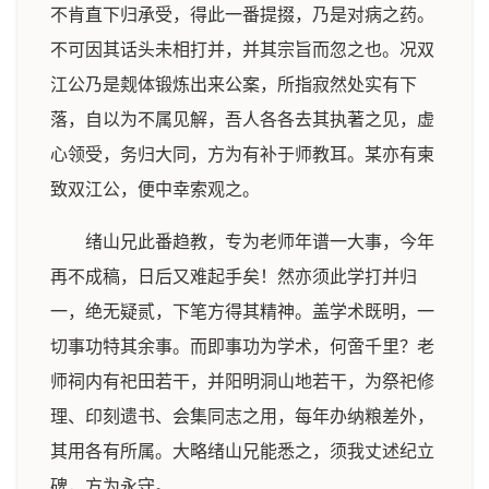
不肯直下归承受，得此一番提掇，乃是对病之药。
不可因其话头未相打并，并其宗旨而忽之也。况双
江公乃是觌体锻炼出来公案，所指寂然处实有下
落，自以为不属见解，吾人各各去其执著之见，虚
心领受，务归大同，方为有补于师教耳。某亦有柬
致双江公，便中幸索观之。
绪山兄此番趋教，专为老师年谱一大事，今年
再不成稿，日后又难起手矣！然亦须此学打并归
一，绝无疑贰，下笔方得其精神。盖学术既明，一
切事功特其余事。而即事功为学术，何啻千里？老
师祠内有祀田若干，并阳明洞山地若干，为祭祀修
理、印刻遗书、会集同志之用，每年办纳粮差外，
其用各有所属。大略绪山兄能悉之，须我丈述纪立
碑，方为永守。