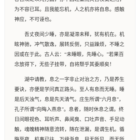
为不容已耳。且我能忘机，人之机亦将自息。感触
神应，不可诬也。
吾丈夜间少睡，亦是凝滞未释，犹有机在。机
眩神驰，冲气散逸，展转反侧，只益躁烦，不睡之
因或在于此。古人云：“未睡眼，先睡心。”若果百
念放得下，无些子挂带，自将颓乎其委顺矣！
湖中请教，息之一字非止对治之方，乃是养生
要诀，亦便是学问真正路头。至人有息而无睡。睡
是后天浊气，息是先天清气。庄生所谓“六月息”，
孔子所谓“向晦入燕息”。息者，随时休息之谓。终
日间眼视色、耳听声、鼻闻臭、口吐声音、手足动
触，魂魄精神随意流转，随在泄漏，是谓生机。循
晦至夜，机事已往，万缘渐息，目无所见，而无所