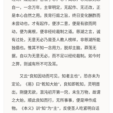
自一，一念万年，主宰明定，无起作、无迁改，正
是本心自然之用。艮背行庭之旨，终日变化酬酢而
未尝动也，才有起作，便涉二意，便是有欲而罔
动，便为离根，便非经纶裁制之道。慈湖之言，诚
有过处，无意无必乃是圣人教人榜样，非慈湖所能
独倡也。惟其不知一念用力，脱却主脑，莽荡无
据，自以为无意无必，而不足以经纶裁制。如今时
之弊，则诚有所不可及耳。
又云“良知因动而可见，知者主也”，恐亦未为
定论。《易》曰“乾知大始”，良知即乾知，灵明首
出，刚健无欲，混沌初开第一窍，未生万物，故谓
之大始，顺此良知而行，无所事事，便是坤作成
物。《本义》训“知”为“主”，反使圣人吃紧明白话