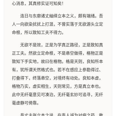
心消息，其真修实证可知矣！
连日与东廓诸丈紬绎立本之义，颇有端绪。吾
人一向欲染扰扰上打混，不曾实落于无欲源头立定
命根，所以致知工夫不得力。
无欲不是效，正是为学真正路径，正是致知真
正工夫。然欲立定命根，不是悬空做得，格物正是
致知下手实地，故曰在格物。格是天则，良知所本
有，犹所谓天然格式也。若不在感应上参勘得过、
打叠得下，终落悬空，对境终有动处。良知本虚，
格物乃实，虚实相生，天则常见，方是真立本也。
此中无纤毫意见可凑泊，无纤毫玄妙可追寻，无纤
毫虚静可倚靠。
吾丈主张立本之说，在吾人诚为对病之药，敢