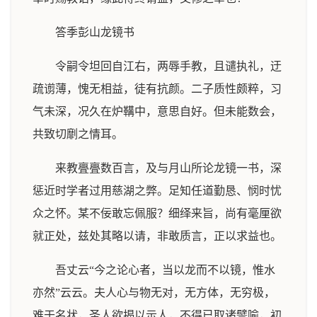
答季彭山龙镜书
令嗣令坦回自江右，两辱手教，且谴执礼，迂
疏谫薄，愧无相益，徒有抗颜。二子质性颇粹，习
气未深，况久在炉鞲中，意思自好。但未能数会，
共致切劘之情耳。
来教亹亹数百言，及与月山所论龙镜一书，深
惩近时学者过用慈湖之弊。足知任道勤恳、悯时忧
众之怀。某不佞敢忘佩服？细绎来旨，尚有毫厘欲
就正处，兹处其略以请，非敢质言，正以求益也。
吾丈云“今之论心者，当以龙而不以镜，惟水
亦然”云云。夫人心与物无对，无方体，无穷极，
难于名状，圣人欲揭以示人，不得已取诸譬喻，初