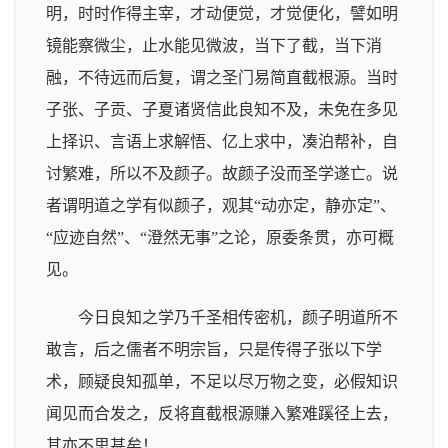
明，时时作得主宰，才动便觉，才觉便化，譬如明
镜能察微尘，止水能见微波，当下了截，当下消
融，不待远而后复，谓之圣门易简直截根源。当时
子张、子贡、子夏诸贤信此良知不及，未免在多见
上择识、言语上求解悟、亿上求中，凑泊帮补，自
讨繁难，所以不及颜子。故颜子没而圣学遂亡。说
者谓明道之学有似颜子，观其“动亦定，静亦定”、
“应迹自然”、“澄然无事”之论，原委条贯，亦可概
见。
今日良知之学乃千圣相传密机，颜子明道所不
敢言，后之儒者不明宗旨，只是传得子张以下学
术，顾疑良知孤单，不足以尽万物之变，必假知识
闻见而合发之，反将直截根源赚入繁难蹊径上去，
其亦不思甚矣！