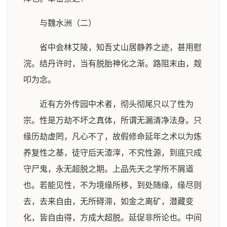
与魏水洲（二）
省中会林艾陵，知吾丈山居静养之迹，甚用慰
浣。结丹许时，当有脱胎神化之渐。路阻末由，觌
叩为念。
近有方外传园中术者，彻头彻尾只以了性为
宗。性是万劫不坏之真体，所谓无漏清净法身。只
缘历劫虚罔，凡心不了，故假修命延年之术以为炼
养复性之基，徒守后天渣滓，不究性源，到底只成
守尸鬼，永无超脱之期。上品先天之学所不屑道
也。若能见性，不为境缘所移，到处随缘，缘尽则
去，去来自由，无所碍滞，如金之离矿，潜藏变
化，皆自由得，方成大超脱。延促非所论也。中间