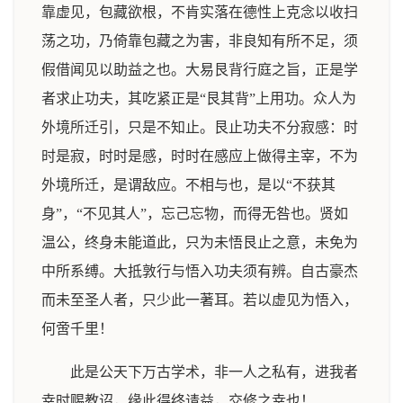
靠虚见，包藏欲根，不肯实落在德性上克念以收扫
荡之功，乃倚靠包藏之为害，非良知有所不足，须
假借闻见以助益之也。大易艮背行庭之旨，正是学
者求止功夫，其吃紧正是“艮其背”上用功。众人为
外境所迁引，只是不知止。艮止功夫不分寂感：时
时是寂，时时是感，时时在感应上做得主宰，不为
外境所迁，是谓敌应。不相与也，是以“不获其
身”，“不见其人”，忘己忘物，而得无咎也。贤如
温公，终身未能道此，只为未悟艮止之意，未免为
中所系缚。大抵敦行与悟入功夫须有辨。自古豪杰
而未至圣人者，只少此一著耳。若以虚见为悟入，
何啻千里！
此是公天下万古学术，非一人之私有，进我者
幸时赐教诏，缘此得终请益，交修之幸也！