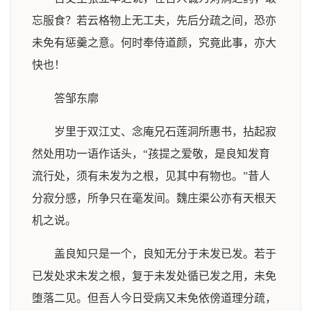
忘服食？若云格物上无工夫，先后分疏之间，恐亦
未免有惩羹之意。何时奉侍道颜，究竟此事，亦大
快也！
答邹东廓
岁里于双江丈、念庵兄石莲洞所惠书，拈起寂
然处用功一语作话头，“孩提之爱敬，是良知发育
流行处，须有未发为之根，见其中有物也。”昔人
分寂分感，所争只在毫发间。魏庄渠公亦有天根天
机之说。
盖良知只是一个，良知无分于未发已发。若于
已发处求未发之根，复于未发处循已发之用，未免
堕落二见。但吾人今日受病又未免依傍道理分疏，