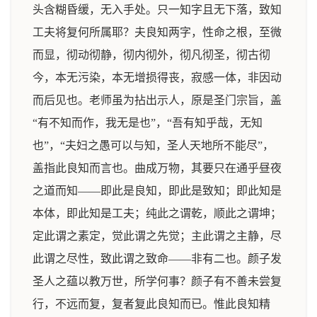
头含糊昏缓，无入手处。只一知字且无下落，致知
工夫将复何所属耶？夫良知两字，性命之根，至微
而显，彻动彻静，彻内彻外，彻凡彻圣，彻古彻
今，本无污染，本无增损得丧，寂感一体，非因动
而后见也。老师虽为拈出示人，原是圣门宗旨，盖
“有不知而作，我无是也”，“吾有知乎哉，无知
也”，“夫妇之愚可以与知，圣人天地所不能尽”，
盖指此良知而言也。曲成万物，其要只在通乎昼夜
之道而知――即此是良知，即此是致知；即此知是
本体，即此知是工夫；纯此之谓乾，顺此之谓坤；
定此谓之素定，觉此谓之先觉；主此谓之主静，尽
此谓之尽性，致此谓之致命――非有二也。颜子发
圣人之蕴以教万世，所学何事？颜子有不善未尝复
行，不远而复，复者复此良知而已。惟此良知精