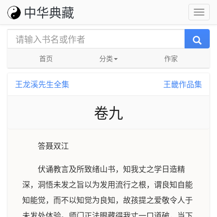
中华典藏
首页
分类
作家
王龙溪先生全集
王畿作品集
卷九
答聂双江
伏诵教言及所致绪山书，知我丈之学日造精
深，洞悟未发之旨以为发用流行之根，谓良知自能
知能觉，而不以知觉为良知，故孩提之爱敬令人于
未发处体验。师门正法眼藏得我丈一口道破，当下