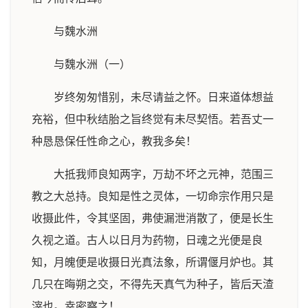
与魏水洲
与魏水洲（一）
岁终匆匆惜别，未尽请益之怀。日来道体想益
充裕，但中秋结胎之旨终觉有未尽契悟。若吾丈一
种恳恳保任性命之心，教我多矣！
大抵我师良知两字，万劫不坏之元神，范围三
教之大总持。良知是性之灵体，一切命宗作用只是
收摄此件，令其坚固，弗使漏泄消散了，便是长生
久视之道。古人以日月为药物，日魂之光便是良
知，月魄便是收摄日光真法象，所谓偃月炉也。其
几只在晦朔之交，不得先天真气为种子，皆后天渣
滓也。幸密察之！