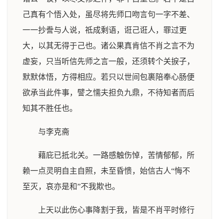
己真有个悟入处，虽尽将先师口吻言句一字不差、
一一抄誊与人说，祗成剩语，诳己诳人，罪过更
大，以其无得于己也。诸公果真肯信不肖之言不为
虚妄，只当听信先师之言一般，还须转个关捩子，
默默体悟，方得相应。若只以世间包裹陪奉心肠便
欲承当此件事，譬之懦夫担负九鼎，不待知者而后
知其不胜任也。
与李克斋
藉庇已抵北关。一路感触伤悼，苦情郁郁，所
赖一点灵明自主自照，未至昏愦，始信古人“悔不
至灭，哀亦是和”不我欺也。
上天以此伤心事降割于我，皆是不肖平时修行