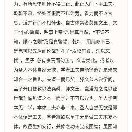
力，有所恐惧则便不得其正，此正入门下手工夫。
乾乾不息、终始互根而不以为劳，省力而不以为
息，道并行而不相悖也。自古体易者莫如文王，文
王“小心翼翼，昭事上帝”乃是真自然，“不识不
知，顺帝之则”乃是真警惕。乾坤二用纯亦不已，
是岂可以先后而论哉？孔子“发愤忘食，乐以忘
忧”，孟子“必有事焉而勿正”，义皆类此。或者以
为圣人本体自然无欲，学者工夫岂能径造？是殆未
知合一之旨也。夫道一而已矣！滕文公未尝学问，
孟子开口便教以法尧舜、师文王，岂漫为之说以诬
世哉？诚见道之本一而学之不容以异也。圣人学者
本无二学，本体工夫亦非二事。圣人自然无欲是即
本体便是工夫，学者寡欲以至于无是做工夫求复本
体。故虽生知安行，兼修之功未尝废困勉；虽困知