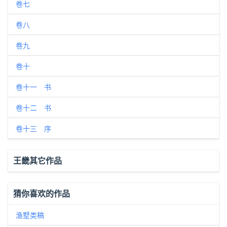
卷七
卷八
卷九
卷十
卷十一 书
卷十二 书
卷十三 序
王畿其它作品
猜你喜欢的作品
渔墅类稿