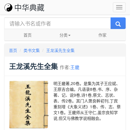
中华典藏
首页
分类
作家
首页
类书文集
王龙溪先生全集
王龙溪先生全集
作者:
王畿
明王畿著,20卷。是集为其子王应斌、
王原吉合编。凡语录8卷,书、序、杂
著、记、说9卷,诗1卷,祭文、志状、
表、传2卷。其门人萧良幹初刊,丁宾
重刻增《大象义述》1卷、传、志、祭
文1卷。王畿师从王守仁,虽宗良知学
说,但又与佛教学说相融会。