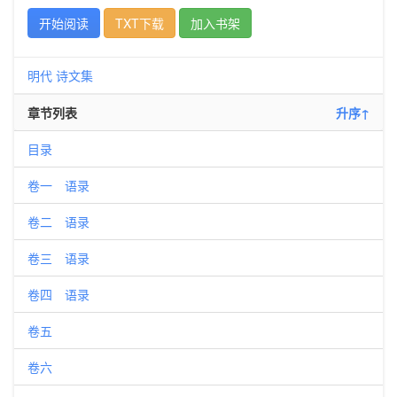
开始阅读
TXT下载
加入书架
明代
诗文集
章节列表
升序↑
目录
卷一 语录
卷二 语录
卷三 语录
卷四 语录
卷五
卷六