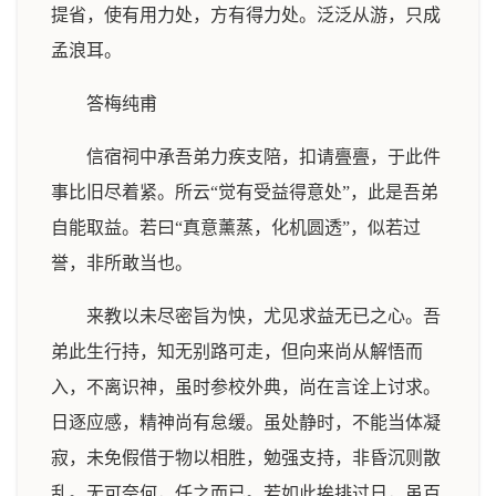
提省，使有用力处，方有得力处。泛泛从游，只成
孟浪耳。
答梅纯甫
信宿祠中承吾弟力疾支陪，扣请亹亹，于此件
事比旧尽着紧。所云“觉有受益得意处”，此是吾弟
自能取益。若曰“真意薰蒸，化机圆透”，似若过
誉，非所敢当也。
来教以未尽密旨为怏，尤见求益无已之心。吾
弟此生行持，知无别路可走，但向来尚从解悟而
入，不离识神，虽时参校外典，尚在言诠上讨求。
日逐应感，精神尚有怠缓。虽处静时，不能当体凝
寂，未免假借于物以相胜，勉强支持，非昏沉则散
乱。无可奈何，任之而已。若如此挨排过日，虽百