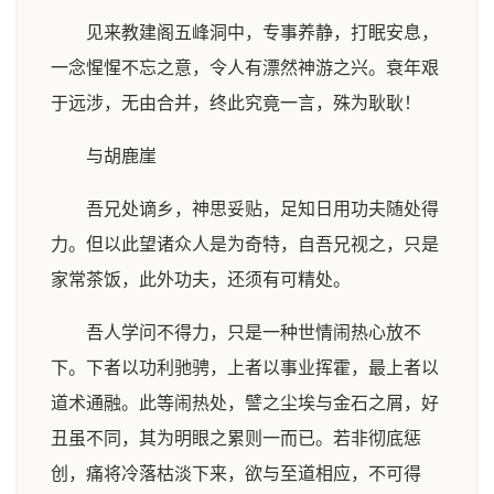
见来教建阁五峰洞中，专事养静，打眠安息，
一念惺惺不忘之意，令人有漂然神游之兴。衰年艰
于远涉，无由合并，终此究竟一言，殊为耿耿！
与胡鹿崖
吾兄处谪乡，神思妥贴，足知日用功夫随处得
力。但以此望诸众人是为奇特，自吾兄视之，只是
家常茶饭，此外功夫，还须有可精处。
吾人学问不得力，只是一种世情闹热心放不
下。下者以功利驰骋，上者以事业挥霍，最上者以
道术通融。此等闹热处，譬之尘埃与金石之屑，好
丑虽不同，其为明眼之累则一而已。若非彻底惩
创，痛将冷落枯淡下来，欲与至道相应，不可得