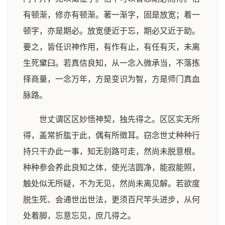
有顿渐，修亦有顿渐。著一渐字，固是放宽；着一
顿字，亦是期必。放宽便近于忘，期必又近于助。
要之，皆任识神作用，有作有止，有任有灭，未离
生死窠臼。若真信良知，从一念入微承当，不落拣
择商量，一念万年，方是变识为智，方是师门真血
脉路。
世丈谓区区妙悟神契，独先得之。区区实无所
得，盖常折肱于此，偶有所徵耳。窃念世丈种种行
持只干办此一事，知无别路可走，然尚未脱意根。
种种参会养此良知之体，使光洁圆净，能寂能照，
触处似无所疑，不为无见，然尚未离见解。若欲度
脱生死、会通世出世法，更须百尺竿头进步，从何
处着脚，忘意忘见，庶几得之。