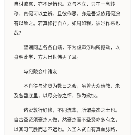
自讨败露，亦不足惜也。立与不立，只在一念转
移，真假可以立辨。且彼作恶，亦是吾党依藉假途
有以致之。若真修行自立，如周如程，彼岂作恶也
哉？
望诸同志各各自靖，不为虚声浮响所撼动，以
身明此学，方为出世伟男子耳。
与宛陵会中诸友
不肖得与诸贤为数日之会，虽曾大众请教，未
及各罄底里，以尽交修之怀，殊为歉怏。
诸贤敦行好修，不同流辈，所谓豪杰之士也。
自古圣贤须豪杰人做，然豪杰而不圣贤亦多有之，
以其习气胜而志不远也。入圣入贤自有真血脉路，