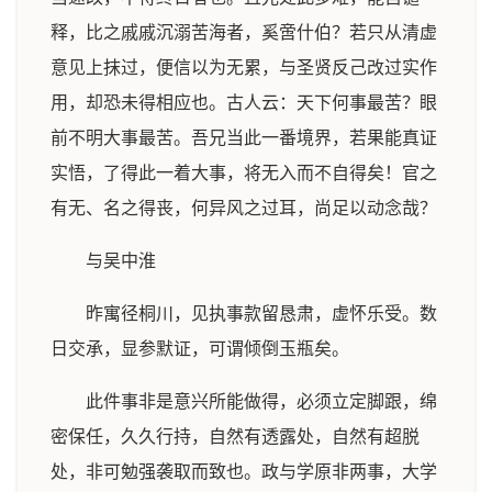
释，比之戚戚沉溺苦海者，奚啻什伯？若只从清虚
意见上抹过，便信以为无累，与圣贤反己改过实作
用，却恐未得相应也。古人云：天下何事最苦？眼
前不明大事最苦。吾兄当此一番境界，若果能真证
实悟，了得此一着大事，将无入而不自得矣！官之
有无、名之得丧，何异风之过耳，尚足以动念哉？
与吴中淮
昨寓径桐川，见执事款留恳肃，虚怀乐受。数
日交承，显参默证，可谓倾倒玉瓶矣。
此件事非是意兴所能做得，必须立定脚跟，绵
密保任，久久行持，自然有透露处，自然有超脱
处，非可勉强袭取而致也。政与学原非两事，大学