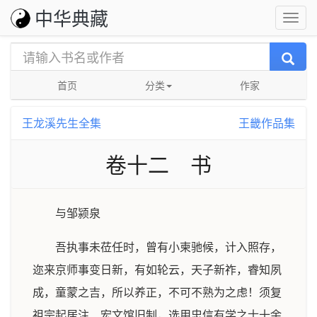
中华典藏
首页
分类
作家
王龙溪先生全集
王畿作品集
卷十二 书
与邹颍泉
吾执事未莅任时，曾有小柬驰候，计入照存，
迩来京师事变日新，有如轮云，天子新祚，睿知夙
成，童蒙之吉，所以养正，不可不熟为之虑！须复
祖宗起居注、宏文馆旧制，选用忠信有学之士十余