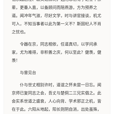
辈，更番入直，以备顾问而陪燕游，方为预养之
道。闻冲年气淑，尽好文学，时与讲官接谈，机尤
可入，不知当事者以此为第一义不？斯固杞人不肖
之忧也。
令器在京，同志相依，任道真切，以学问承
家，尤为难得，非积善之庆，何以至此？健羡，健
羡！
与曾见台
仆与世丈相别许时，道谊之怀未尝一日忘。闻
京师已复同志之会，吾丈与楚侗二三兄实倡之。此
会实系世道之盛衰，人心向背、学术邪正之机，皆
在于此。六阳从地起，阳长则阴自消，出处虽殊，