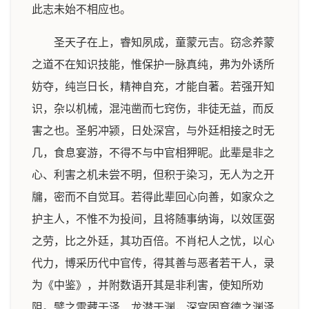
此志未始不相应也。
圣天子在上，睿知夙成，童蒙元吉。窃念养蒙
之道不在知识技能，惟保护一脉真纯，弗为外诱所
妨夺，纯岂日长，精神自充，才能自著。若强开知
识，杂以机械，混沌凿而七窍伤，非徒无益，而反
害之也。圣躬冲颍，日处深宫，与外廷相接之时无
几，食息宴游，不得不与中官相狎昵。此辈是非之
心、利害之机未尝不明，但积于染习，无人为之开
牖，密而不自觉耳。若得此辈回心向善，如家众之
护主人，不惟不为投间，且将随事纳诲，以效匡弼
之劳，比之外廷，其功百倍。不肖杞人之忧，以心
代力，博采历代中官传，得其善与恶者若干人，录
为《中鉴》，并附数语开其是非利害，使知所劝
阻。譬之雷藏于泽、龙潜于渊，深宫固育德之渊泽