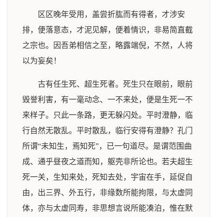
区区晚年受用，盖尝折肱而有得者，才涉安
排，便落意态，才泥见解，便着情识，非易简直截
之宗也。因吾弟相信之至，略露端倪，不然，人将
以为妄矣！
古有任生死、超生死者。死生只在眼前，眼前
毁誉利害，有一毫动念、一不来处，便是生死一不
来样子。只此一条路，更无躲闪处。平时澄静，临
行自然无散乱。平时散乱，临行安得有澄静？孔门
所谓“未知生，焉知死”，已一句道尽。是谓范围曲
成、通乎昼夜之道而知，躯壳非所论也。若夫超生
死一关，生知来处，死知去处，宇宙在手，延促自
由，出三界、外五行，非缘数所能拘限，与太虚同
体，亦与太虚同寿，非思想言说所能凑泊，惟在默