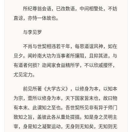
所纪尊翁会语，已改数语，中间相警处，不妨
直谅，亦恃一体故也。
与李见罗
不肖与世契相违若干年，每思道谊风神，如在
旦夕。闻岭南大功为当事者所攘阻，且抑其进，与
有道者何损？迩闻家食益精所学，不以欣戚撄怀，
尤见定力。
前见所著《大学古义》，以修身为本，以知本
为宗，壹所以修身为本，天下国家皆末也，故曰物
有本末、此谓知之至也。吾世契所见非有异于师门
致知之旨，盖彼此各从重处提掇。知是身之灵明主
宰，身是知之凝聚运动，无身则无知矣，无知则无