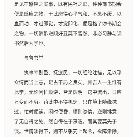
是见在感应之实事，既有民社之职，种种簿书期会
便是感应之物，于此磨得心平气和、不急不缓，以
直而动，才过即觉，才觉即化，便是格了簿书期会
之物，一切酬酢逆顺好丑莫不皆然。非必习静与读
书然后为学也。
与鲁书堂
执事宰剧邑、抚疲民，一切经纶注措，足以孚
众情而当上意，足占干局之良矣。顾吾人一生惟有
此学，无论闲忙顺逆，皆是圆明一窍中流出，日应
万变而不穷。苟此中不得机窍，只在境上随缘抹
过，忙时便躁，闲时便昏，顺则恣情，逆则拂意，
了无自得之处。然自得在于深造，而其要莫先于
淡。世情淡得下，则不从躯壳上起念，欲障渐除，