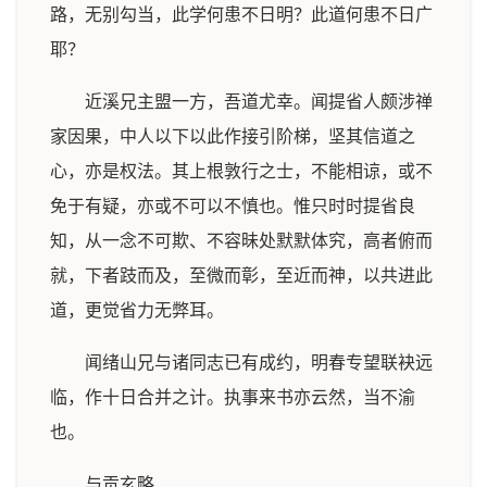
路，无别勾当，此学何患不日明？此道何患不日广
耶？
近溪兄主盟一方，吾道尤幸。闻提省人颇涉禅
家因果，中人以下以此作接引阶梯，坚其信道之
心，亦是权法。其上根敦行之士，不能相谅，或不
免于有疑，亦或不可以不慎也。惟只时时提省良
知，从一念不可欺、不容昧处默默体究，高者俯而
就，下者跂而及，至微而彰，至近而神，以共进此
道，更觉省力无弊耳。
闻绪山兄与诸同志已有成约，明春专望联袂远
临，作十日合并之计。执事来书亦云然，当不渝
也。
与贡玄略