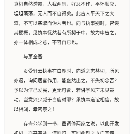
真机自然透露，人我两忘，好恶不作，平怀顺应，
坦坦荡荡，无入而不自得矣。此古人平天下之大
道，不可以袭取而伪为者也。向与执事别时，曾谈
其梗概，见执事怃然若有所契于中，故为申告之，
亦一体相成之意，不容自已也。
与萧全吾
贡受轩云执事在白鹿时，向道之志甚切，所见
亦邃，询问居官作用，能盎然出之，不失初念否？
予以为洁己爱民，更无可訾，若讲学风声未见鼓
动，岂意兴少减于白鹿时耶？承执事道谊相信，故
以相闻，幸密察之！
存斋公学则一书，虽调停两家之说，以此开发
初机，亦甚有补，谨附览，可即命刻之以广其传，