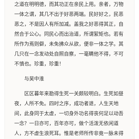
之道在明明德，而其功正在亲民上用。亲者，万物
一体之谓，其几不出于好恶两端。民好好之，民恶
恶之，不是因人有所加减。盖我之好恶得其正，自
然合于公心。同民心而出治道，所谓絜矩也。若有
所作为焉则僻，未免拂众从欲，便非一体之学。其
几只在一念发动处自照自察，一毫瞒他不得，不可
不慎也。珍重，珍重！
与吴中淮
区区暮年来勘得生死一关颇较明白。生死如昼
夜，人所不免。四时之序，成功者退，人生天地
间，此身同于太虚，一切身外功名得丧何足以动吾
一念？一日亦可，百年亦可，做个活泼无依闲道
人，方不虚生浪死耳。惟是老师所传非竟一脉未得