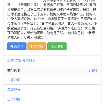
篇——《云鸥情书集》；爱拯救了庐隐，然而庐隐两次甜蜜的
爱都是流星，且第二次爱的代价是因难产子宫破裂，把自己的
生命永远定格在了三十五岁。她的文字使人热泪不止，她的人
生使人凄切哀婉。1977年，李唯建写了一首抒发生平感怀的自
传体长诗《吟怀篇》：“海滨灵海无潮汐，故人一去绝音息。冷
鸥空留逐波影，异云徒伤变幻性。”庐隐对李唯建说：“你是绝
顶的聪明人，纵使你沉默，你也是了然。”她对自己说：“我想
游戏人间，反被人间游戏了。”
开始阅读
TXT下载
加入书架
近代
文集
书信日记
章节列表
升序↑
一寄冷鸥
二致异云
三寄冷鸥