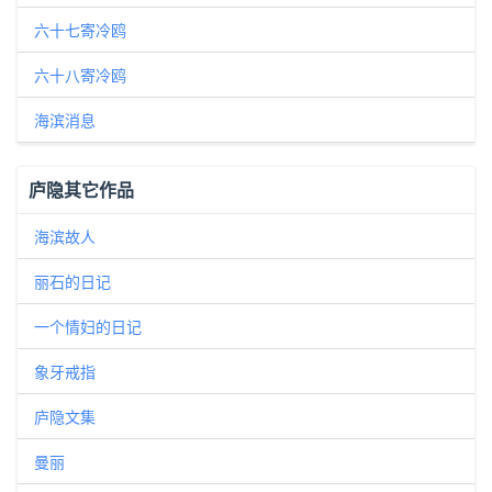
六十七寄冷鸥
六十八寄冷鸥
海滨消息
庐隐其它作品
海滨故人
丽石的日记
一个情妇的日记
象牙戒指
庐隐文集
曼丽