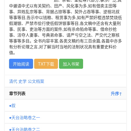
中谳语中尤以有关契约、田产、风化事为多,如有佃卖主田等
事、异姓乱宗等事、背据占掠等事、契外占吞等事、逆祖坑叔
等事等目,告示中以钱粮、租赁事为多,如有严禁奸棍违禁焚烧低
假潮银、严禁市侩行使低假饼银事等目,各文稿中还含有大量刑
事、民事、吏治等方面的案件,如有杀命陷命等事、借命抄抢
事、活夺人妻事、号典弟命事、请严亏空之法、严交代之察核
等事等多目。全书内容丰富,各类文稿约有三百余篇,各篇中亦多
有分析论理之言,对了解当时当地的法制状况具有重要史料价
值。
开始阅读
TXT下载
加入书架
清代
史学
公文档案
章节列表
升序↑
●叙
●天台治略卷之一
●天台治略卷之二