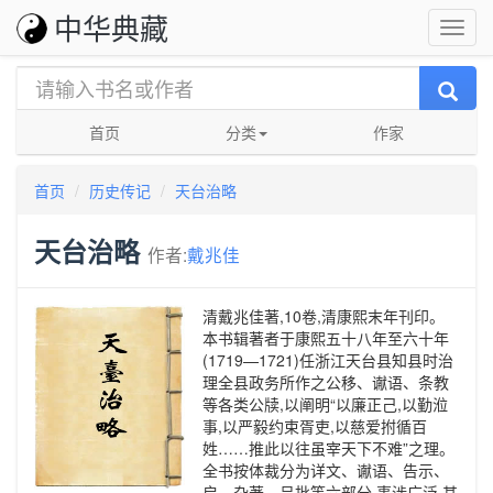
中华典藏
首页
分类
作家
首页
历史传记
天台治略
天台治略
作者:
戴兆佳
清戴兆佳著,10卷,清康熙末年刊印。
本书辑著者于康熙五十八年至六十年
(1719—1721)任浙江天台县知县时治
理全县政务所作之公移、谳语、条教
等各类公牍,以阐明“以廉正己,以勤涖
事,以严毅约束胥吏,以慈爱拊循百
姓……推此以往虽宰天下不难”之理。
全书按体裁分为详文、谳语、告示、
启、杂著、呈批等六部分,事涉广泛,其