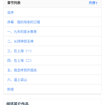
章节列表
升序↑
自序
序幕 我的母亲的订婚
一、九年的家乡教育
二、从拜神到无神
三、在上海（一）
四、在上海（二）
五、我怎样到外国去
六、逼上梁山
附录
胡适其它作品