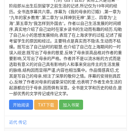
阶段即从出生后到留学之前生活的记述,所记仅为19年间的经
历。全书连序幕共六章。序幕为《我的母亲的订婚》,第一章为
“九年的家乡教育”,第二章为“从拜神到无神”,第三、四章为“上
海”,第五章为“我怎样到外国去”。作者以自己生活发展的时间顺
序,真实地介绍了自己幼时在家乡读书的生动而有趣的经历,勾勒
了自己从小的思想发展倾向,表现了在上海求学的过程,记述了报
考留学生的原因和经过。主要特点是真实而不隐讳,生动而不枯
燥。既写出了自己幼时的聪慧,也介绍了自己在上海期间的一时
误入歧途;既写出了母亲的慈爱,反映了母亲崇高品格对作者的重
要影响,又写出了母亲的严格。作者并不是以流水帐的方式而是
选取有意义的对自己具有影响的人和事来突出传主的生活发展
的脉络,结构因而显得严谨,内容也相当集中。作品情感真切,尤
其是写自己的母亲,倾注了深厚的敬仰之情。序幕的安排别具匠
心,反映了作者对母亲的诚挚深切的爱,也表明了作者生命生活的
起源都应归于母亲,因而俱有深意。全书是文学和历史的结合,是
一部优秀的文学传记或传记文学。
开始阅读
TXT下载
加入书架
近代
传记