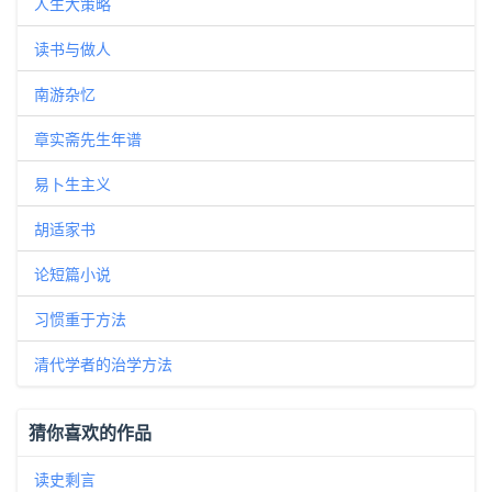
人生大策略
读书与做人
南游杂忆
章实斋先生年谱
易卜生主义
胡适家书
论短篇小说
习惯重于方法
清代学者的治学方法
猜你喜欢的作品
读史剩言