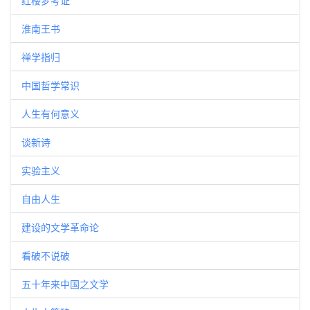
红楼梦考证
淮南王书
禅学指归
中国哲学常识
人生有何意义
谈新诗
实验主义
自由人生
建设的文学革命论
看破不说破
五十年来中国之文学