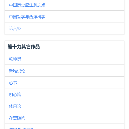
中国历史应注意之点
中国哲学与西洋科学
论六经
熊十力其它作品
乾坤衍
新唯识论
心书
明心篇
体用论
存斋随笔