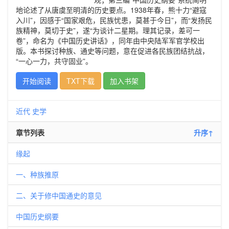
地论述了从唐虞至明清的历史要点。1938年春，熊十力“避寇
入川”，因感于“国家艰危，民族忧患，莫甚于今日”，而“发扬民
族精神，莫切于史”，遂“为谈计二星期。理其记录，差可一
卷”，命名为《中国历史讲话》，同年由中央陆军军官学校出
版。本书探讨种族、通史等问题，意在促进各民族团结抗战，
“一心一力，共守固业”。
开始阅读
TXT下载
加入书架
近代
史学
章节列表
升序↑
缘起
一、种族推原
二、关于修中国通史的意见
中国历史纲要