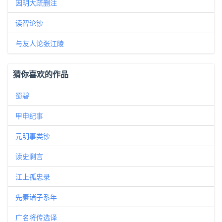
因明大疏删注
读智论钞
与友人论张江陵
猜你喜欢的作品
蜀碧
甲申纪事
元明事类钞
读史剩言
江上孤忠录
先秦诸子系年
广名将传选译