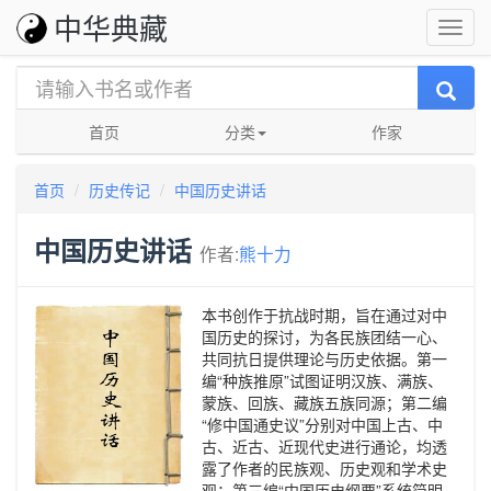
中华典藏
首页
分类
作家
首页
历史传记
中国历史讲话
中国历史讲话
作者:
熊十力
本书创作于抗战时期，旨在通过对中
国历史的探讨，为各民族团结一心、
共同抗日提供理论与历史依据。第一
编“种族推原”试图证明汉族、满族、
蒙族、回族、藏族五族同源；第二编
“修中国通史议”分别对中国上古、中
古、近古、近现代史进行通论，均透
露了作者的民族观、历史观和学术史
观；第三编“中国历史纲要”系统简明