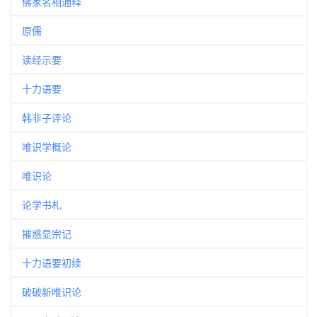
佛家名相通释
原儒
读经示要
十力语要
韩非子评论
唯识学概论
唯识论
论学书札
摧惑显宗记
十力语要初续
破破新唯识论