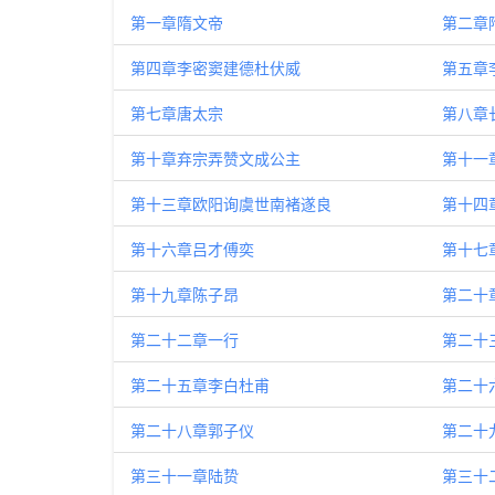
第一章隋文帝
第二章
第四章李密窦建德杜伏威
第五章
第七章唐太宗
第八章
第十章弃宗弄赞文成公主
第十一
第十三章欧阳询虞世南褚遂良
第十四
第十六章吕才傅奕
第十七
第十九章陈子昂
第二十
第二十二章一行
第二十
第二十五章李白杜甫
第二十
第二十八章郭子仪
第二十
第三十一章陆贽
第三十