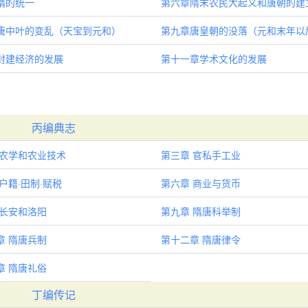
隋的统一
第六章隋末农民大起义和唐朝的建
唐中叶的变乱（天宝到元和）
第九章唐皇朝的没落（元和末年以
封建经济的发展
第十一章学术文化的发展
丙编典志
 农学和农业技术
第三章 官私手工业
户籍·田制·赋税
第六章 商业与货币
 长安和洛阳
第九章 隋唐科举制
章 隋唐兵制
第十二章 隋唐律令
章 隋唐礼俗
丁编传记