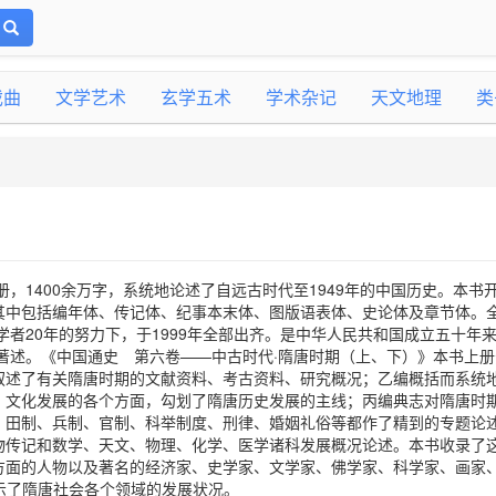
戏曲
文学艺术
玄学五术
学术杂记
天文地理
类
册，1400余万字，系统地论述了自远古时代至1949年的中国历史。本书
其中包括编年体、传记体、纪事本末体、图版语表体、史论体及章节体。
家学者20年的努力下，于1999年全部出齐。是中华人民共和国成立五十年
著述。《中国通史 第六卷——中古时代·隋唐时期（上、下）》本书上册
叙述了有关隋唐时期的文献资料、考古资料、研究概况；乙编概括而系统
、文化发展的各个方面，勾划了隋唐历史发展的主线；丙编典志对隋唐时
、田制、兵制、官制、科举制度、刑律、婚姻礼俗等都作了精到的专题论
物传记和数学、天文、物理、化学、医学诸科发展概况论述。本书收录了
方面的人物以及著名的经济家、史学家、文学家、佛学家、科学家、画家
示了隋唐社会各个领域的发展状况。