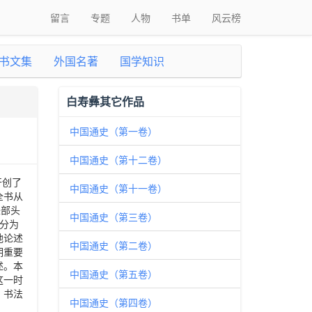
留言
专题
人物
书单
风云榜
书文集
外国名著
国学知识
白寿彝其它作品
中国通史（第一卷）
中国通史（第十二卷）
开创了
中国通史（第十一卷）
全书从
来部头
中国通史（第三卷）
分为
地论述
中国通史（第二卷）
期重要
述。本
中国通史（第五卷）
这一时
、书法
中国通史（第四卷）