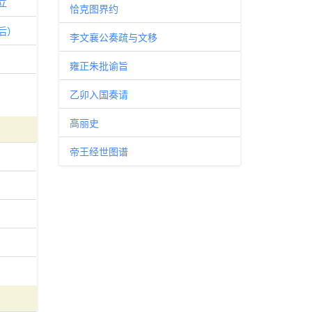
立
恰克图界约
后）
李文襄公奏疏与文移
雍正朱批谕旨
乙卯入国奏请
高丽史
帝王经世图谱