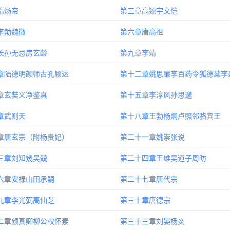
隋炀帝
第三章高颎宇文恺
李勣魏徵
第六章唐高祖
长孙无忌房玄龄
第九章李靖
章陆德明颜师古孔颖达
第十二章姚思廉李百药令狐德棻李
章玄奘义净鉴真
第十五章李淳风孙思邈
章武则天
第十八章王勃杨炯卢照邻骆宾王
章唐玄宗（附杨贵妃）
第二十一章姚崇张说
三章刘知幾吴兢
第二十四章王维吴道子周昉
六章安禄山田承嗣
第二十七章唐代宗
九章李光弼高仙芝
第三十章唐德宗
二章颜真卿柳公权怀素
第三十三章刘晏杨炎