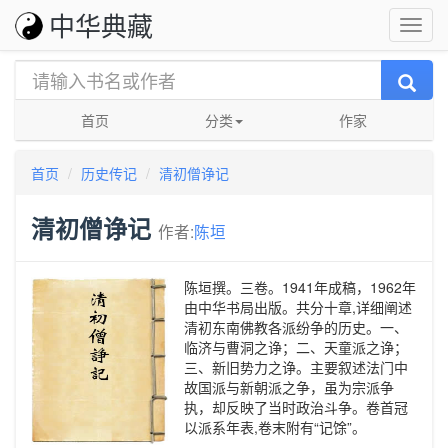
中华典藏
首页
分类
作家
首页
历史传记
清初僧诤记
清初僧诤记
作者:
陈垣
陈垣撰。三卷。1941年成稿，1962年
由中华书局出版。共分十章,详细阐述
清初东南佛教各派纷争的历史。一、
临济与曹洞之诤；二、天童派之诤；
三、新旧势力之诤。主要叙述法门中
故国派与新朝派之争，虽为宗派争
执，却反映了当时政治斗争。卷首冠
以派系年表,卷末附有“记馀”。