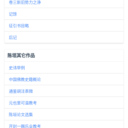
卷三新旧势力之诤
记馀
征引书目略
后记
陈垣其它作品
史讳举例
中国佛教史籍概论
通鉴胡注表微
元也里可温教考
陈垣论文选集
开封一赐乐业教考