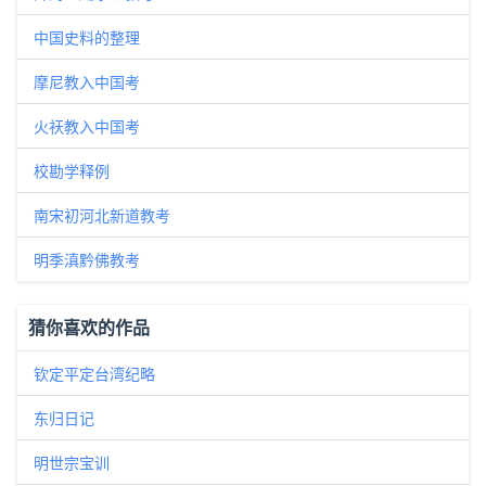
中国史料的整理
摩尼教入中国考
火祆教入中国考
校勘学释例
南宋初河北新道教考
明季滇黔佛教考
猜你喜欢的作品
钦定平定台湾纪略
东归日记
明世宗宝训