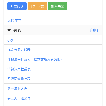
开始阅读
TXT下载
加入书架
近代
史学
章节列表
升序↑
小引
禅宗五家宗派表
清初济宗世系表（以本文所及者为限）
清初洞宗世系表
明清间僧诤年表
卷一济洞之诤
卷二天童派之诤