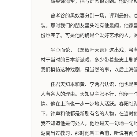
涛痕饰海留，描写奸恶很对劲。他的举
曾孝谷的黑奴妻分别一场，评判最好。
装。那时我们的朋友里头唯有他最阔，他家
份也完了。可是他的确是个爱好艺术的人，
平心而论，《黑奴吁天录》这出戏，虽
材于当时的日本新派戏，多少带着些志士剧
我们模仿这种戏剧，是当然的事，以后上海
任君天知本和黄、李两君认识，他也是
人有各人的理由。天知见主张不行，他便一
情。他在上海也一步一步地大活跃。春阳社
下。钟声和他都是新剧有名的人物，在当时
我不知道他是何处人，他也是天一句地一句
湖南当过教习，那时他叫王希甫，听说有两