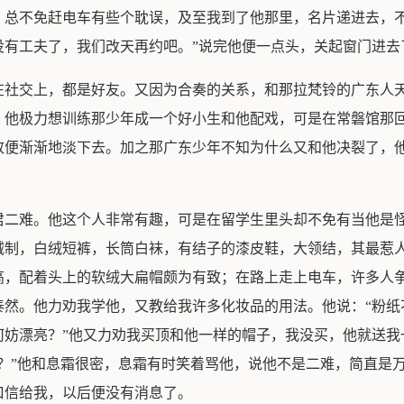
，总不免赶电车有些个耽误，及至我到了他那里，名片递进去，不
没有工夫了，我们改天再约吧。”说完他便一点头，关起窗门进去
在社交上，都是好友。又因为合奏的关系，和那拉梵铃的广东人
。他极力想训练那少年成一个好小生和他配戏，可是在常磐馆那
致便渐渐地淡下去。加之那广东少年不知为什么又和他决裂了，
君二难。他这个人非常有趣，可是在留学生里头却不免有当他是
绒制，白绒短裤，长筒白袜，有结子的漆皮鞋，大领结，其最惹
高，配着头上的软绒大扁帽颇为有致；在路上走上电车，许多人
泰然。他力劝我学他，又教给我许多化妆品的用法。他说：“粉纸
何妨漂亮？”他又力劝我买顶和他一样的帽子，我没买，他就送我
？”他和息霜很密，息霜有时笑着骂他，说他不是二难，简直是
口信给我，以后便没有消息了。