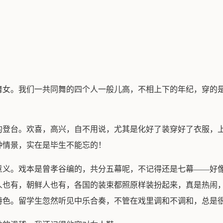
舞女。我们一共同舞的四个人一般儿高，不相上下的年纪，穿的
的登台。欢喜，高兴，自不用说，尤其是化好了装穿好了衣服，
种情景，实在是毕生不能忘的！
意义。戏本是曾孝谷编的，共分五幕呢，不记得还是七幕——好
人也有，朝鲜人也有，各国的装束都照原样装扮起来，真是热闹
特色。留学生忽然听见中乐合奏，不管在戏里调和不调和，总是