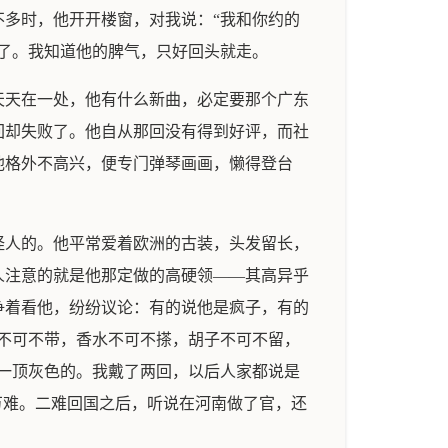
多时，他开开楼窗，对我说：“我和你约的
了。我知道他的脾气，只好回头就走。
天天在一处，他有什么新曲，必定要那个广东
回却失败了。他自从那回没有得到好评，而社
他格外不高兴，便专门弹琴画画，懒得登台
怪人的。他平常爱着欧洲的古装，头发留长，
人注意的就是他那定做的高硬领——其高异乎
争着看他，纷纷议论：有的说他是疯子，有的
不可不带，香水不可不搽，胡子不可不留，
一顶灰色的。我戴了两回，以后人家都说是
万难。二难回国之后，听说在河南做了官，还