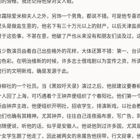
动的滑稽，我还记得他穿对女人鞋。
息霜除爱米柳夫人之外，另饰一个男角，都说不错。可是他专喜
里头是做盐生意的，他名下有三十万元以上的财产，以后天津盐
对于这些事，不甚在意，他破了产也从来没有和朋友们谈及过，
有少数演员由着自己出些格外的花样，大体还算不错：第一、台
的色彩。在明治维新的时候，许多志士借戏剧以为宣传之资，所
流行的文明新戏，确是发源于此。
春柳社的一个社员。当《黑奴吁天录》演过之后，他就建议要春
个人回了上海，可巧遇着个王钟声便组织了个春阳社。他们第一
渐由钟声主政，他便组织开明社，招收学生，排演新戏，以社会
他们也确有其精神。尤其钟声，往往自己连夜画布景，写广告，
地随便说，听他的话，似乎是安徽人。他说他到过许多国，尤其
个女学生跟了他走了，因此被两女的亲属告他拐带，行文捉拿，