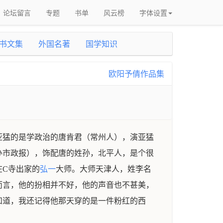
论坛留言
专题
书单
风云榜
字体设置
书文集
外国名著
国学知识
欧阳予倩作品集
亚猛的是学政治的唐肯君（常州人），演亚猛
办市政报），饰配唐的姓孙，北平人，是个很
在C寺出家的
弘一
大师。大师天津人，姓李名
而言，他的扮相并不好，他的声音也不甚美，
知道，我还记得他那天穿的是一件粉红的西