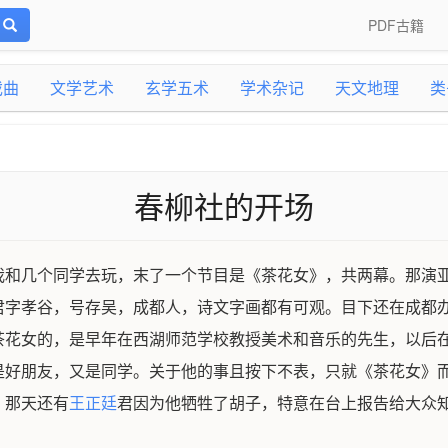
PDF古籍
戏曲
文学艺术
玄学五术
学术杂记
天文地理
类
春柳社的开场
我和几个同学去玩，末了一个节目是《茶花女》，共两幕。那演
君字孝谷，号存吴，成都人，诗文字画都有可观。目下还在成都
茶花女的，是早年在西湖师范学校教授美术和音乐的先生，以后
是好朋友，又是同学。关于他的事且按下不表，只就《茶花女》
，那天还有
王正廷
君因为他牺牲了胡子，特意在台上报告给大众