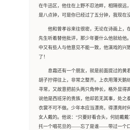
在牛迅区，他住在上野不忍池畔，相隔很远
是八点钟，可是你已经过了五分钟，我现在
他和曾孝谷来往很密，无论在诗画上，
先生听着替他批评，那少年要什么他就给他
中又有些人与他意见不能一致，他演戏的兴
了！
息霜还有一个朋友，就是前面提过的黄
胡子拧得往上，非常之整齐。上衣用薄天鹅
寻常，又故意把前头两只角伸长，格外显得
说他是西班牙的贵族，他却若无其事，处之
衣裳不可不做。少年本应当漂亮，得漂亮时
女人戴的。他说：“只要好看合头，何妨戴戴
托一个唱花旦的——忘了是谁——带过一个