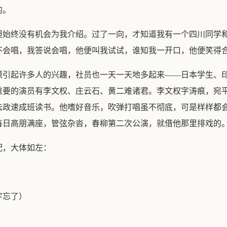
的。
但始终没有机会为我介绍。过了一向，才知道我有一个四川同学
不会唱，我答说会唱，他便叫我试试，谁知我一开口，他便笑得
颇引起许多人的兴趣，社员也一天一天地多起来——日本学生、
重要的演员有李文权、庄云石、黄二难诸君。李文权字涛痕，宛
法政速成班读书。他嗜好音乐，吹弹打唱虽不彻底，可是样样都
每日高朋满座，管弦杂沓，春柳第二次公演，就借他那里排戏的
配，大体如左：
字忘了）