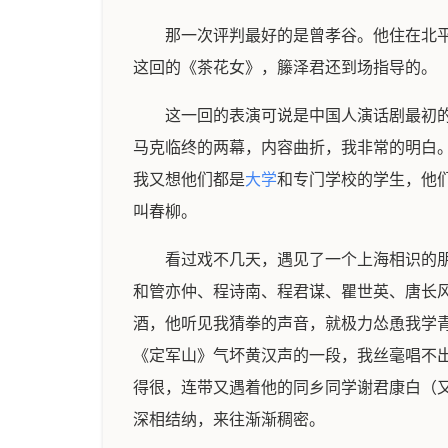
那一次评判最好的是曾孝谷。他住在北
这回的《茶花女》，籐泽君还到场指导的。
这一回的表演可说是中国人演话剧最初
马克临终的两幕，内容曲折，我非常的明白
我又想他们都是
大学
和专门学校的学生，他
叫春柳。
看过戏不几天，遇见了一个上海相识的
和管亦仲、程诗南、程君谋、瞿世英、唐长
酒，他听见我猜拳的声音，就极力怂恿我学
《定军山》气坏黄汉声的一段，我丝毫唱不
得很，连带又遇着他的同乡同学谢君康白（
深相结纳，来往渐渐稠密。