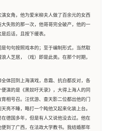
欢演女角，他为爱米柳夫人做了百余元的女西
商大失败的那一次，他哥哥完全破产，他的一
这是后话，且按下缓表。
词是句句按照戏本的；至于编制形式，当然取
谓浪人芝居，（戏）即是此类。在那个时期，
柳全体回到上海演戏，息霜、抗白都反对，各
个便演的是《黑奴吁天录》，大得上海人的同
教育相号召。汪优游、查天影二位都出他的门
到天亮不睡，略打一个盹他又起来化装上台。
是在德国多年，但是有人又说他没去过。他在
他便到了广西，在法政大学教书。我结婚那年