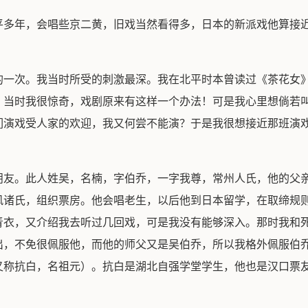
平多年，会唱些京二黄，旧戏当然看得多，日本的新派戏他算接
的一次。我当时所受的刺激最深。我在北平时本曾读过《茶花女
。当时我很惊奇，戏剧原来有这样一个办法！可是我心里想倘若
们演戏受人家的欢迎，我又何尝不能演？于是我很想接近那班演
朋友。此人姓吴，名楠，字伯乔，一字我尊，常州人氏，他的父
风诸氏，组织票房。他会唱老生，以后他到日本留学，在取缔规
青衣，又介绍我去听过几回戏，可是我没有能够深入。那时我和
出，不免很佩服他，而他的师父又是吴伯乔，所以我格外佩服伯
又称抗白，名祖元）。抗白是湖北自强学堂学生，他也是汉口票