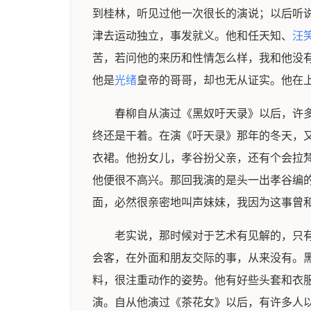
到桂林，听见过他一次很长的演说；以后听
津去运动独立，事发就义。他和任天知、
汪
苦，若问他的来历和性情怎么样，我和他没
他是
光绪
皇帝的哥哥，却也无从证实。他在
春柳自从演过《黑奴吁天录》以后，许
终还是干着。在演《吁天录》那年的冬天，
衣裙。他扮女儿，孝谷扮父亲，还有个会拉
他便很不高兴。那回我演的是头一出孝谷编
面，必然很亲密地叫声妹妹，我因为这事曾
老实说，那时候对于艺术有见解的，只
会客，在外面和朋友交际的事，从来没有。
料，很注重动作的姿势。他有好些头套和衣
演。自从他演过《茶花女》以后，有许多人