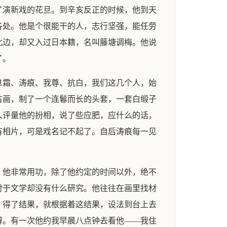
了演新戏的花旦。到辛亥反正的时候，他到天
各处。他是个很能干的人，志行坚强，能任劳
北边，却又入过日本籍，名叫籐塘调梅。他说
了。
息霜、涛痕、我尊、抗白，我们这几个人，始
古画，制了一个连鬈而长的头套，一套白缎子
人评量他的扮相，说了些应肥，应什么的话，
有相片，可是戏名记不起了。自后涛痕每一见
。他非常用功，除了他约定的时间以外，绝不
对于文学却没有什么研究。他往往在画里找材
，得了结果，就根据着这结果，设法到台上去
僻。有一次他约我早晨八点钟去看他——我住