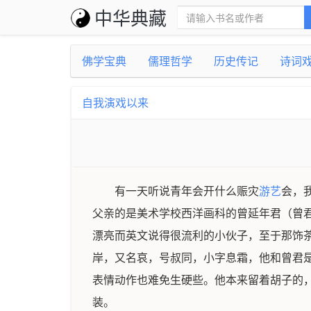
中华典藏
佛学宝典
儒理哲学
历史传记
诗词
自我演戏以来
有一天听说青年会开什么赈灾
游艺
会，
父亲的是美术学校西洋画科的曾延年君（曾
漂亮而英文说得很流利的小伙子，至于那饰
岸，又名哀，号叔同，小字息霜，他和曾君
表情动作也难免生硬些。他本来留着胡子的
装。