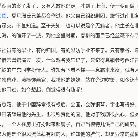
说湖南的案子发了，又有人放他逃走，才到了上海，便一变而做
笑侬
、夏月珊氏兄弟都合作过。他又自己组织剧团，旅行过南北
有深交，不甚知道。至于天知，也可以说是个无籍者，他生长在
上海，的确开了一派，到他全盛时期，春柳的面目已经丝毫不存
多社员有的毕业，有的归国，有的恐妨学业不来了。只有孝谷、
又借常磐馆演过一次，什么戏名我忘记了，只记得息霜参考西洋
梵铃的广东同学扮情人。谁知台下看不懂——息霜本来瘦，就有
的独幕戏，涛痕饰画家，我扮他的妹妹，站在旁边吹箫，如今还
和他闹过，如今想起，倒觉得很有趣呢！
有息霜。他于中国辞章很有根底，会画，会弹钢琴，字也写得好
黑田清辉是他的先生，也很称赞他的画。他对于戏剧很热心，但
服，一个人在房里打扮起来照镜子，自己当模特儿供自己的研究
以为他是个很风流蕴藉有趣的人，谁知他的脾气，却是异常的孤