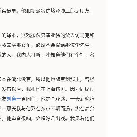
近得最早。他和新派名优籐泽浅二郎是朋友，
》的译本，这戏虽然只演亚猛的父去访马克和
叫我去演那女角，必然不会输给那位李先生。
戏的人，我向人打听，才知道他们有个社，名
亲本在湖北做官，所以他也随宦到那里，曾经
则发布以后，我和他在上海遇见。因为同席闹
死友
刘道一
君同住，他是个戏迷，一天到晚哼
乔。那天我与伯乔在东京不期而遇，实在高兴
友。他声音很响，会唱好几出戏。我见着他们