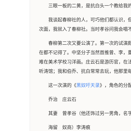
三眼一板的二黄，是抗白头一个教给我
我谈起春柳社的人，可巧他们都认识，
次面，我就入了春柳社。当时孝谷问我会唱
春柳第二次又要公演了。第一次的试演
在都不记得了。中坚分子当然首推曾、李，
难在美术学校习洋画。庄云石是游历官，在
听涛馆；我和伯乔、抗白常常去玩，他那里
这一次演的《
黑奴吁天录
》，角色的分
乔治 庄云石
其妻 曾孝谷（他还饰过另一男角，名
海留 奴商）李涛痕