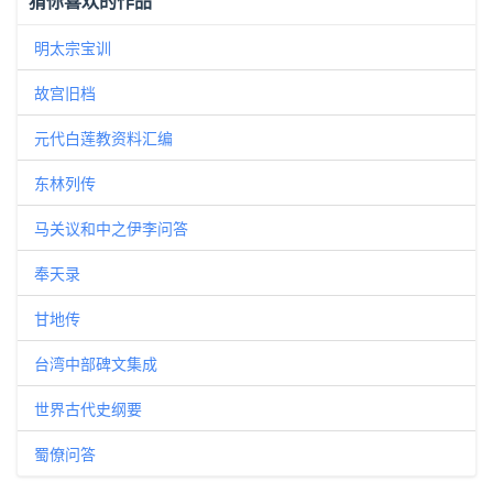
猜你喜欢的作品
明太宗宝训
故宫旧档
元代白莲教资料汇编
东林列传
马关议和中之伊李问答
奉天录
甘地传
台湾中部碑文集成
世界古代史纲要
蜀僚问答