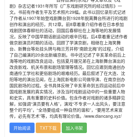
剧》杂志记者1931年所写《广东戏剧研究所的经过情形》一
文。书前有作者生平及艺术照片29幅。此书以回忆录形式记述
了作者从1907年始登戏剧舞台到1928年脱离舞台所进行的戏剧
创作和演出的经历，共12章。前8章着重介绍作者在日本参加
戏剧团体春柳社的活动，回国后春柳社在上海等地的发展情
况，反映了中国早期话剧运动的艰辛历程。后4章着重记述作者
做京剧演员时期的活动。回顾了学演京剧，相继在上海笑舞
台、新舞台等处挂头牌与梅兰芳并称“南欧北梅”的过程，介绍
了自己编演的20余出新编京剧。书中还记述了辛亥革命前后上
海等地的戏剧改良运动，包括夏月珊兄弟在上海新舞台演出的
改良新戏、机关布景和剧场管理等情况。回忆应邀到南通创办
南通伶工学社和更俗剧场的艰难经历。最后叙述了在大连、沈
阳等地的演出见闻，在上海民新电影公司做导演、在南京创办
国民剧场的过程。全书具体反映了辛亥革命到五四运动前后中
国戏剧发展的真实情况，涉及当时戏剧运动中的一些重要人物
和史实，具有重要的史料价值。包含作者对戏剧的诸多精辟见
解，如强调“演员要有人格”，演戏“不专求一人出风头，要注意
整个的平均”，“全场要组成一种自然的谐和”，“要用艺术来宣
传，必先有艺术”等，均具有理论价值。/www.diancang.xyz/
开始阅读
TXT下载
加入书架