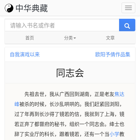
中华典藏
首页
分类
文章
自我演戏以来
欧阳予倩作品集
同志会
先祖去世，我从广西回到湖南，正是老友
焦达
峰
被杀的时候，长沙乱哄哄的。我们赶紧回浏阳，
过了年再到长沙得了镜若的信，我就到了上海，镜
若正弃了都督府的秘书，组织一个同志会。绛士也
辞了实业厅的科长，跟着镜若，还有一个当
小学
教