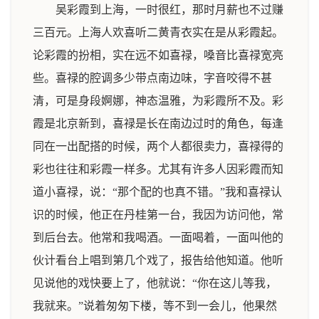
吴彩霞到上海，一时很红，那时月薪也不过赚
三百元。上海人欢喜听二黄青衣实在是从彩霞起。
论彩霞的扮相，实在远不如喜禄，嗓音比喜禄宽亮
些。喜禄的腔调多少带点南边味，字音咬得不甚
清，可是身段婀娜，神态温雅，为彩霞所不及。彩
霞是北京新到，喜禄是长在南边过时的角色，每逢
同在一出配搭的时候，两个人都很卖力，喜禄得的
彩也往往和彩霞一样多。尤其有许多人因彩霞而知
道小喜禄，说：“那个配的也真不错。”我和喜禄认
识的时候，他正在丹桂第一台，我因为访问他，常
到后台去。他常和我喝酒。一面喝着，一面叫他的
伙计看台上唱到第几个戏了，报告给他知道。他听
见说他的戏快要上了，他就说：“你在这儿等我，
我就来。”说着匆匆下楼，等不到一会儿，他果然