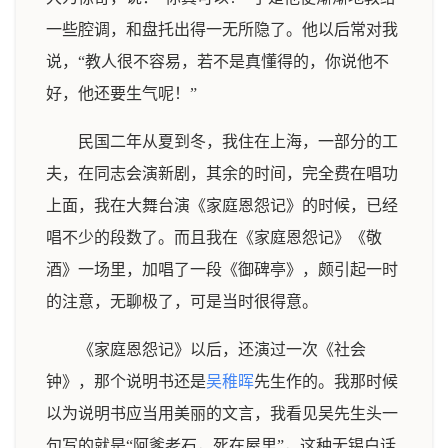
一些腔调，和盘托出得一无所隐了。他以后常对我
说，“教人很不容易，若不是真懂得的，你说他不
好，他还要生气呢！”
民国二年从夏到冬，我住在上海，一部分的工
夫，在同志会演新剧，其余的时间，完全费在唱功
上面，我在大舞台演《家庭恩怨记》的时候，已经
唱不少的段数了。而且我在《家庭恩怨记》《敬
酒》一场里，加唱了一段《御碑亭》，颇引起一时
的注意，无聊极了，可是当时很得意。
《家庭恩怨记》以后，还演过一次《社会
钟》，那个说明书还是
吴稚晖
先生作的。我那时候
以为说明书应当用美丽的文言，我看见吴先生头一
句写的就是“阿爹老石，死在屋里”，这种无锡白话