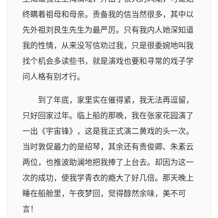
终瞒着祖母和母亲。责备我的信当然很多，其中以
先外祖刘艮生先生为最严厉。只有我内人她深知道
我的性情，从来没写信劝过我，只是很委婉地叫我
找个机会多读些书，就是演戏也要和寻常的戏子学
问人格有别才行。
到了年底，家里实在催得紧，我无法再逗留，
只好回家过年。临上船的那晚，我在张家花园演了
一出《宇宙锋》，这是我正式演二黄戏的头一次。
当时敦促最力的是绍琴，其余还有贵俊卿、朱素云
两位，也推波助澜地把我捧了上台去。却因为这一
次的成功，使我学青衣的瘾大了好几倍。那天晚上
睡在船舱里，午夜梦回，觉得醇然余味，美不可
言！