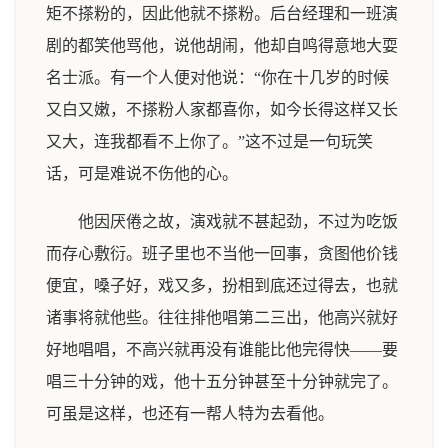
矩不搽粉的，因此他就不搽粉。后台经理和一班演
剧的都笑他骂他，说他胡闹，他却自鸣得意地大耍
名士派。有一个人便对他说：“你在十几岁的时候
又白又嫩，不搽粉人家都喜你，如今长得这样又长
又大，连我都看不上你了。”这不过是一句玩笑
话，可是难说不伤他的心。
他因厌倦之故，演戏就不甚起劲，不过为吃饭
而存心敷衍。班子里也不当他一回事，贪图他价钱
便宜，嗓子好，戏又多，扮相到底还过得去，也就
诸事将就他些。往往排他唱第二三出，他高兴就好
好地唱唱，不高兴就再没有谁能比他完得快——要
唱三十分钟的戏，他十五分钟甚至十分钟就完了。
可虽是这样，也还有一帮人特为去看他。