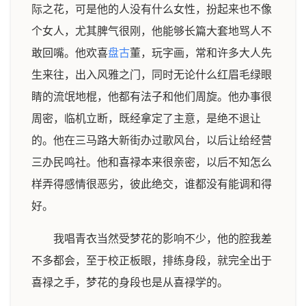
际之花，可是他的人没有什么女性，扮起来也不像
个女人，尤其脾气很刚，他能够长篇大套地骂人不
敢回嘴。他欢喜
盘古
董，玩字画，常和许多大人先
生来往，出入风雅之门，同时无论什么红眉毛绿眼
睛的流氓地棍，他都有法子和他们周旋。他办事很
周密，临机立断，既经拿定了主意，是绝不退让
的。他在三马路大新街办过歌风台，以后让给经营
三办民鸣社。他和喜禄本来很亲密，以后不知怎么
样弄得感情很恶劣，彼此绝交，谁都没有能调和得
好。
我唱青衣当然受梦花的影响不少，他的腔我差
不多都会，至于校正板眼，排练身段，就完全出于
喜禄之手，梦花的身段也是从喜禄学的。