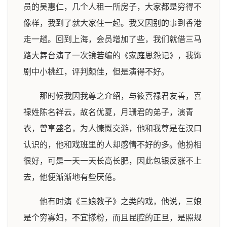
员的吴惠仁，几个人租一所房子，大家都是穷得不
像样，我到了就大家住一起。我又因别的事到香港
走一趟。回到上海，会员增加了些，我们就借三马
路大舞台演了一次镜若编的《家庭恩怨记》，我饰
剧中小桃红，评判颇佳，但是演得不好。
那时候我因我尊之介绍，与筱喜禄君友善，喜
禄姓陈名祥云，故名优夏，月珊君的弟子，演青
衣，曾享盛名，为人慷慨交游，他和我尊是在汉口
认识的，他和戏班里的人却感情不好的多。他扮相
很好，可是一天一天长高长肥，因此包银反涨不上
去，他便渐渐地有些厌倦。
他有时演《三娘教子》之类的戏，他说，三娘
是个穷寡妇，不宜搽粉，而且昆腔的正旦，是照规