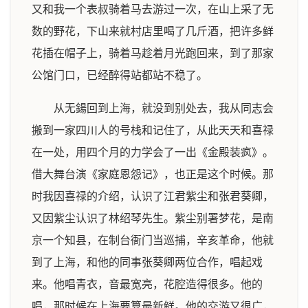
又和我一个表叔骑着马去游过一次，在山上采了无
数的野花，下山来就村店里喝了几斤酒，把许多鲜
花插在帽子上，骑着马趁着月光跑回来，到了那家
公馆门口，已经醉得站都站不稳了。
从无鍚回到上海，就没到别处去，我从同志会
搬到一家四川人的号栈和记住了，从此天天和喜禄
在一处，用四个月的力学会了一出《金殿装疯》。
借大舞台演《家庭恩怨记》，也正是这个时候。那
时我因喜禄的介绍，认识了江君紫尘和张君葵卿，
又因紫尘认识了林绍琴先生。紫尘别署梦花，是南
京一个知县，在制台衙门当巡捕，辛亥革命，他就
到了上海，和他的同事张葵卿两位合作，唱起戏
来。他唱青衣，音最宽亮，花腔造得很多。他的
唱，那时候在上海要算最新鲜。他的交游又很广，