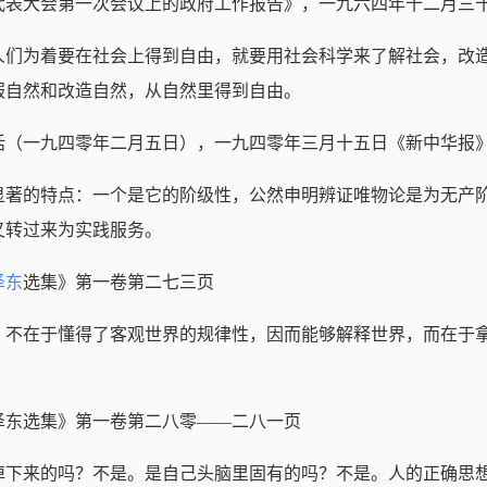
代表大会第一次会议上的政府工作报告》，一九六四年十二月三
人们为着要在社会上得到自由，就要用社会科学来了解社会，改
服自然和改造自然，从自然里得到自由。
话（一九四零年二月五日），一九四零年三月十五日《新中华报
显著的特点：一个是它的阶级性，公然申明辨证唯物论是为无产
又转过来为实践服务。
泽东
选集》第一卷第二七三页
，不在于懂得了客观世界的规律性，因而能够解释世界，而在于
泽东选集》第一卷第二八零——二八一页
掉下来的吗？不是。是自己头脑里固有的吗？不是。人的正确思