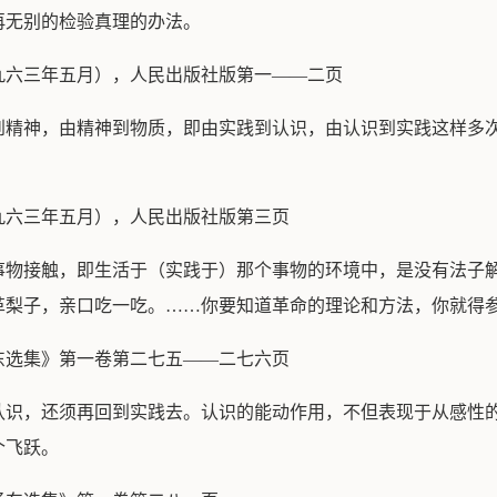
再无别的检验真理的办法。
九六三年五月），人民出版社版第一——二页
到精神，由精神到物质，即由实践到认识，由认识到实践这样多
九六三年五月），人民出版社版第三页
事物接触，即生活于（实践于）那个事物的环境中，是没有法子
革梨子，亲口吃一吃。……你要知道革命的理论和方法，你就得
东选集》第一卷第二七五——二七六页
认识，还须再回到实践去。认识的能动作用，不但表现于从感性
个飞跃。