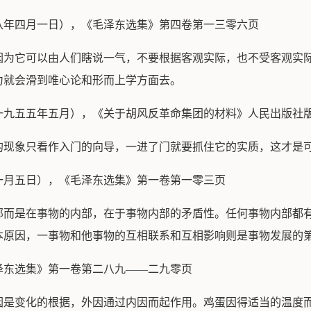
八年四月一日），《毛泽东选集》第四卷第一三零六页
因为它可以由人们瞎说一气，不要根据客观实际，也不受客观实
力就会滑到唯心论和形而上学方面去。
一九五五年五月），《关于胡风反革命集团的材料》人民出版社
的现象只看作入门的向导，一进了门就要抓住它的实质，这才是
一月五日），《毛泽东选集》第一卷第一零三页
部而是在事物的内部，在于事物内部的矛盾性。任何事物内部都
本原因，一事物和他事物的互相联系和互相影响则是事物发展的
泽东选集》第一卷第二八九——二九零页
因是变化的根据，外因通过内因而起作用。鸡蛋因得适当的温度