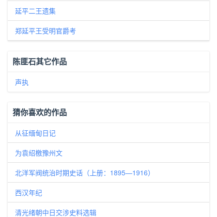
延平二王遗集
郑延平王受明官爵考
陈匪石其它作品
声执
猜你喜欢的作品
从征缅甸日记
为袁绍檄豫州文
北洋军阀统治时期史话（上册：1895—1916）
西汉年纪
清光绪朝中日交涉史料选辑