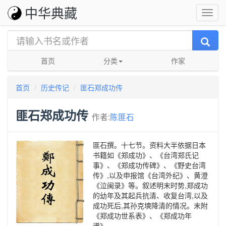
中华典藏
首页
分类
作家
首页
历史传记
匪石郑成功传
匪石郑成功传
作者:
陈匪石
匪石撰。十七节。资料大半依据日本
书籍如《郑成功》、《台湾郑氏记
事》、《郑成功传碑》、《野史台湾
传》,以及申报馆《台湾外纪》、黄澄
《泣闽录》等。叙述明末时势,郑成功
的幼年及其起兵抗清、收复台湾,以及
成功死后,其孙克塽降清的情况。末附
《郑成功世系表》、《郑成功年
谱》。