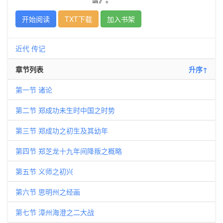
开始阅读
TXT下载
加入书架
近代
传记
章节列表
升序↑
第一节 诸论
第二节 郑成功未生时中国之时势
第三节 郑成功之初生及其幼年
第四节 郑芝龙十九年间降叛之概略
第五节 义师之初兴
第六节 思明州之经画
第七节 漳州海澄之二大战