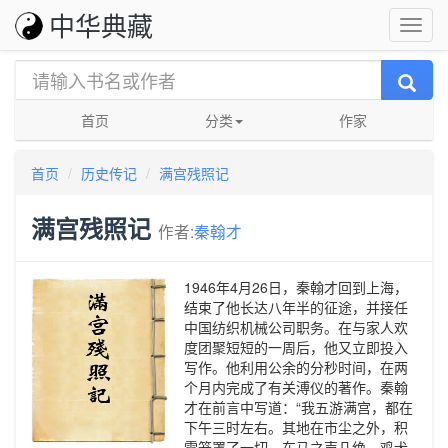
中华典藏
首页
分类
作家
首页
历史传记
满宫残照记
满宫残照记
作者:
秦翰才
1946年4月26日，秦翰才回到上海，
结束了他长达八年半的征途，并接任
中国纺织机械公司职务。在与家人欢
度团聚短短的一周后，他又立即投入
写作。他利用公余的分秒时间，在两
个月内完成了有关溥仪的著作。秦翰
才在前言中写道：“我五游满宫，都在
下午三时左右。其地在市尘之外，积
雪笼罩了一切，车马之声几绝，鸡犬