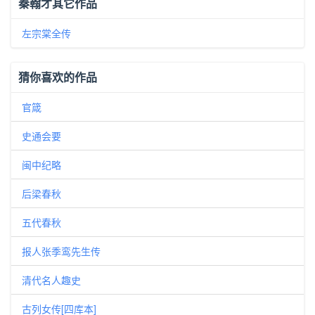
秦翰才其它作品
左宗棠全传
猜你喜欢的作品
官箴
史通会要
闽中纪略
后梁春秋
五代春秋
报人张季鸾先生传
清代名人趣史
古列女传[四库本]