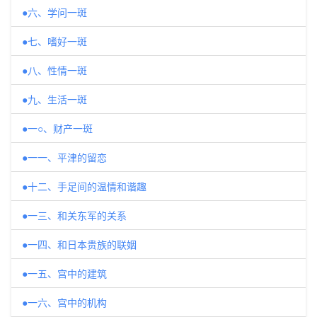
●六、学问一斑
●七、嗜好一斑
●八、性情一斑
●九、生活一斑
●一○、财产一斑
●一一、平津的留恋
●十二、手足间的温情和谐趣
●一三、和关东军的关系
●一四、和日本贵族的联姻
●一五、宫中的建筑
●一六、宫中的机构