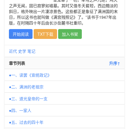
之声无闻，固已寂寥如墟墓。其时又值冬天晷短，西边黯淡的
斜日，格外映出一片凄凉景色。这些都正是象征了满洲国的末
日，所以这书也就叫做《满宫残照记》了。”该书于1947年出
版，在时隔四十年后由长沙岳麓书社重印。
开始阅读
TXT下载
加入书架
近代
史学
笔记
章节列表
升序↑
●一、读罢《宣统政记》
●二、满洲的老祖宗
●三、道光皇帝的一支
●四、一家人
●五、过去的四十年