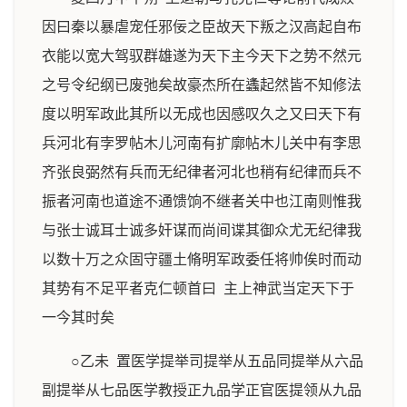
因曰秦以暴虐宠任邪佞之臣故天下叛之汉高起自布
衣能以宽大驾驭群雄遂为天下主今天下之势不然元
之号令纪纲已废弛矣故豪杰所在蠭起然皆不知修法
度以明军政此其所以无成也因感叹久之又曰天下有
兵河北有孛罗帖木儿河南有扩廓帖木儿关中有李思
齐张良弼然有兵而无纪律者河北也稍有纪律而兵不
振者河南也道途不通馈饷不继者关中也江南则惟我
与张士诚耳士诚多奸谋而尚间谍其御众尤无纪律我
以数十万之众固守疆土脩明军政委任将帅俟时而动
其势有不足平者克仁顿首曰 主上神武当定天下于
一今其时矣
○乙未 置医学提举司提举从五品同提举从六品
副提举从七品医学教授正九品学正官医提领从九品