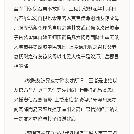
至军门俯伏战栗不敢仰视 上见其幼弱起挈其手曰
吾不尔罪勿自惧也命宦者入其宫传命慰谕友谅父母
凡府库储蓄令理悉自取之遣其文武官僚以次出城妻
子资装皆俾自随王师围武昌凡六阅月而降士卒无敢
入城市井晏然城中民饥困 上命给米赈之召其父老
复抚慰之待友谅父母以礼民大悦于是汉沔荆岳郡县
相继降
○故陈友谅兄友才降友才所谓二王者是也始以
友谅命与左丞王忠信守潭州闻 上亲征武昌遣忠信
来援忠信战败而降 上授忠信参政俾仍守潭州友才
闻其降而复来率兵拒于益阳之高山忠信巽辞开谕之
于是友才亦降与其子俱送建康
○李明道被获送武昌伏诛明道丰城人家富于赀