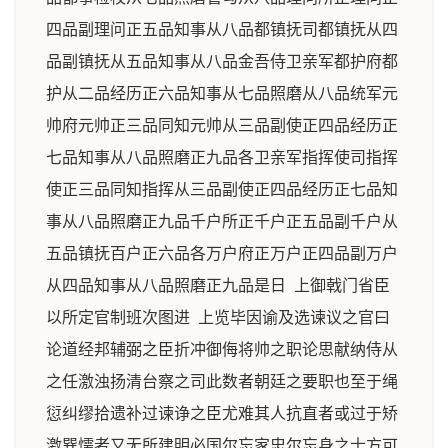
四品副理问正五品知事从八品都镇抚司都镇抚从四
品副镇抚从五品知事从八品金吾侍卫亲军都护府都
护从二品经历正六品知事从七品照磨从八品统军元
帅府元帅正三品同知元帅从三品副使正四品经历正
七品知事从八品照磨正九品各卫亲军指挥使司指挥
使正三品同知指挥从三品副使正四品经历正七品知
事从八品照磨正九品千户所正千户正五品副千户从
五品镇抚百户正六品各万户府正万户正四品副万户
从四品知事从八品照磨正九品是日 上御戟门省臣
以所定官制班次图进 上览毕因谕及选谏议之官曰
论道经邦辅弼之臣折冲御侮将帅之职论思献纳侍从
之任激浊扬清台察之司此数者朝廷之要职也至于绳
愆纠缪拾遗补过谏诤之臣尤难其人抗直者或过于矫
激巽懦者又无所建明必国尔忘家忠尔忘身之士方可