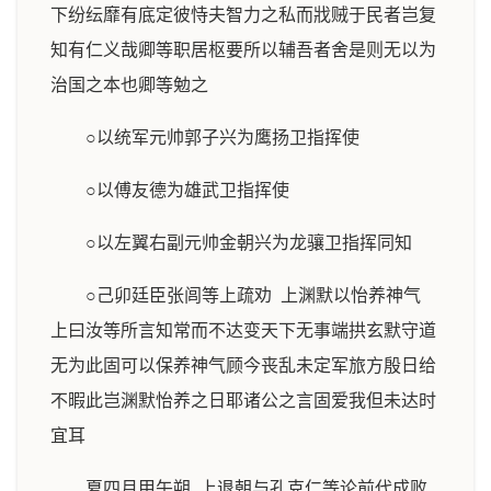
下纷纭靡有底定彼恃夫智力之私而戕贼于民者岂复
知有仁义哉卿等职居枢要所以辅吾者舍是则无以为
治国之本也卿等勉之
○以统军元帅郭子兴为鹰扬卫指挥使
○以傅友德为雄武卫指挥使
○以左翼右副元帅金朝兴为龙骧卫指挥同知
○己卯廷臣张闾等上疏劝 上渊默以怡养神气
上曰汝等所言知常而不达变天下无事端拱玄默守道
无为此固可以保养神气顾今丧乱未定军旅方殷日给
不暇此岂渊默怡养之日耶诸公之言固爱我但未达时
宜耳
夏四月甲午朔 上退朝与孔克仁等论前代成败