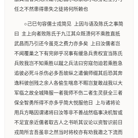
任之不然患得患失之徒将何所赖也
○己巳句容儒士戎简见 上因与语及陈氏之事简
曰 主上向者败陈氏于九江其众既溃何不乘胜直抵
武昌而乃引还今虽克之费力亦多矣 上曰汝儒者岂
不闻覆巢之下有完卵乎况事有缓急兵贵权宜当陈氏
兵败我岂不知乘胜以蹴之兵法曰穷寇勿迫若乘胜急
追彼必死斗杀伤必多吾故纵之遣偏师缀其后恐其奔
逸料彼创残之余人各偷生喘息不暇岂复敢战我以大
军临之故全城降服一者我师不伤二者生灵获全三者
保全智勇所得不亦多乎简大悦服他日 上与诸将论
用兵方略因谓诸将曰汝等非不善战然临事决机智或
不足宜亲近儒者取古人之书听其议论以资智识前日
戎简所言吾虽非之然当时将校亦有劝我邀之下流而