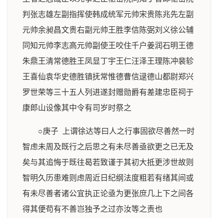
判张志雄左副指挥使韩成统军元帅宋贵陈兆先左副
元帅余昶昌文贵右副元帅王胜李信陈弼刘义徐公辅
同知元帅李志高元帅副使王咬住千户姜润石明王德
朱鼎王清常德胜王凤显丁宇王仁汪泽王理陈冲裴轸
王喜仙袁华史德胜镇抚常惟德曹信逯德山都尉郑兴
罗世荣等三十五人列进遂封赠勋爵有差建忠臣祠于
康郎山设像其中令有司岁时祭之
○庚子 上谓徐达等曰人之行事固欲尽善然一时
智虑未周及既行之后思之有未尽善亟欲更之已无及
矣与其追悔于既往曷若致谨于其初大抵更涉世故则
智明久历患难则虑周近日纪纲法度粗若有绪其间或
有未尽善者诸公宜执正论亟为更张庶几上下之间各
得其便苟有不善岂独予之过亦汝等之责也