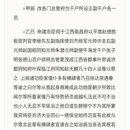
○甲辰 改各门总管府为千户所设正副千户各一
员
○乙巳 命建忠臣祠于江西南昌府以平章赵德胜
枢密判官李继先左副指挥使刘齐统军元帅许圭右副
元帅赵国昭同知元帅朱潜元帅副使牛海龙千户张子
明张德山百户徐明总管夏茂成江西省都事叶思诚洪
都府知府叶琛临江府同知赵天麟凡十四人设像以祭
之 上闻诸功臣家僮仆多有横肆者乃召徐达常遇春
等谕之曰尔等从我起身艰难成此功勋匪朝夕所致比
闻尔等所畜家僮乃有恃势骄恣逾越礼法此不可不治
也小人无忌不早惩治之他日或生衅隙宁不为其所累
我资将臣共济大业同心一德保全始终岂宜有此故与
尔等言此辈有横肆者宜速去之如治病当急去其根若