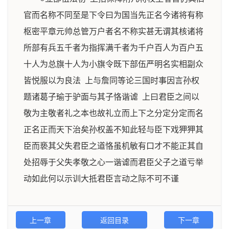
官而名称不同至是下令曰为国当先正名今诸将有称
枢密平章元帅总管万户者名不称实甚无谓其核诸将
所部有兵五千者为指挥满千者为千户百人为百户五
十人为总旗十人为小旗令既下部伍严明名实相副众
皆悦服以为良法 上与詹同等论三国时事因言孙权
题诸葛子瑜于驴面与其子恪谐谑 上曰君臣之间以
敬为主敬者礼之本也故礼立而上下之分定分定而名
正名正而天下治矣孙权盖不知此轻与臣下戏狎狎其
臣而亵其父失君臣之道恪虽机敏有口才不能正其自
处招辱于父失孝敬之心一谐谑而君臣父子之道亏举
动如此何以示训大抵君臣言动之际不可不谨
上一章
返回目录
下一章