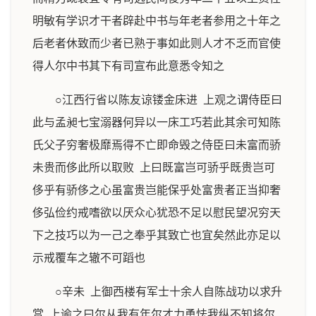
明敏有学识才干者辟赴中书与年老者参用之十年之
后老者休致而少者已熟于事如此则人才不乏而官使
得人尔中书其下有司宣布此意悉令知之
○江西行省以陈友谅镂金床进 上观之谓侍臣曰
此与孟昶七宝溺器何异以一床工巧若此其余可知陈
氏父子穷奢极靡焉得不亡即命毁之侍臣曰未富而骄
未贵而侈此所以取败 上曰既富岂可骄乎既贵岂可
侈乎有骄侈之心虽富贵岂能保乎处富贵者正当抑奢
侈弘俭约戒嗜欲以厌众心犹恐不足以慰民望况穷天
下之技巧以为一己之奉乎其致亡也宜矣然此亦足以
示戒覆车之辙不可蹈也
○辛未 上御西楼有军士十余人自陈战功以求升
赏 上谕之曰尔从我有年尔才力勇怯我纵不知将尔