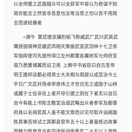
以全师蹙之武昌贼众可以全获军中皆以为奇谋不知
简亦能言之然皆非吾意也汝等当思之勿以吾不用简
言而遂轻儒者
○庚午 置武德龙骧豹韬飞熊威武广武兴武英武
鹰扬骁骑神武雄武凤翔天策振武宣武羽林十七卫亲
军指挥使司先是所得江左州郡置各翼统军元帅府至
是乃悉罢诸翼而设卫焉 上敕中书省臣曰自古圣帝
明王建邦设都必得贤士大夫相与周旋以成至治今土
宇日广文武并用卓荦奇伟之才世岂无之或隐于山林
或藏于士伍非在上者开导引拔之则在下者无以自见
自今有能上书陈言敷宣治道武略出众者参军及都督
府具以名闻若其人虽不能文章而识见可取许诣阙面
陈其事吾将试之其郡县官年五十以上者虽练达政事
而精力既衰宜令有司选民间俊秀年二十五以上资性