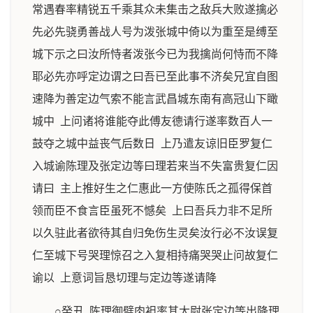
常遇春率精锐五千乘其众未集击之敌兵大败遂擒必
先必先骁勇善战人号为泼张城中倚以为重至是缚至
城下示之曰汝所恃者泼张今已为我擒尚何恃而不降
耶必先亦呼定边谓之曰吾已至此事不济矣兄宜自图
速降为善定边气索不能言武昌城东南有高冠山下瞰
城中 上问诸将谁能夺此傅友德请行遂率数百人一
鼓夺之城中益丧气后数日 上乃遣友谅旧臣罗复仁
入城谕陈理及张定边等曰理若来当不失富贵复仁因
请曰 主上推好生之仁惠此一方使陈氏之孤得保首
领而臣不食言臣虽死不憾矣 上曰吾兵力非不足所
以久驻此者欲待其自归免伤生灵矣汝行必不汝误复
仁至城下号哭理惊召之入复相持痛哭哭止问故复仁
谕以 上意词旨恳切理与定边等遂请降
○癸丑 陈理御璧肉袒率其太尉张定边等出降理