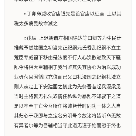
○丁卯命减收官店钱先是设官店以征商 上以其
税太多病民故命减之
○戊辰 上退朝谓左相国徐达等曰卿等为生民计
推戴予然建国之初当先正纪纲元氏昏乱纪纲不立主
荒臣专威福下移由是法度不行人心涣散遂致天下骚
乱今将相大臣辅相于我当鉴其失宜协心为治以成功
业毋苟且因循取充位而已又曰礼法国之纪纲礼法立
则人志定上下安建国之初此为先务吾昔起兵濠梁见
当时主将皆无礼法恣情任私纵为暴乱不知驭下之道
是以卒至于亡今吾所任将帅皆昔时同功一体之人自
其归心于我即与之定名分明号令故诸将皆听命无敢
有异者尔等为吾辅相当守此道无谨于始而忽于终也