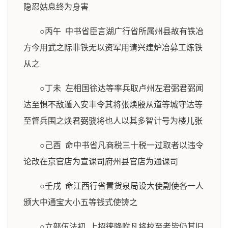
隐忍姑息终为身害
○丙午 中书省臣言湖广行省所属州县故有铁冶
方今用武之际非铁无以资军用请兴建炉冶募工炼铁
从之
○丁未 左相国徐达等率兵取卢州左君弼君弼闻
达至惧不敌遁入安丰令其将张焕殷从道等城守达等
至督兵围之焕君弼骁将也人以其多智计号为楼儿张
○己酉 命中书省凡商税三十税一过取者以违令
论改在京官店为宣课司府州县官店为通课司
○壬戌 命江西行省置货泉局设大使副使各一人
颁大中通宝大小五等钱式使铸之
○立部伍法初 上招徕降附凡将校至者皆仍其旧