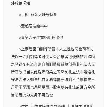
外咸使闻知
○丁卯 命金大旺守抚州
○置起居注给事中
○皇第六子生充妃胡氏出也
○上谓廷臣曰剽悍骄暴非人之性也习也苟有礼
法以一之则剽悍者可使善柔骄暴者可使循帖若踶啮
之马调御有道久则自然驯熟属兹草创苟非礼法人无
所守故必当以此洗涤渐染之习然制礼立法非难遵礼
守法为难人知遵礼自无暴悍能守法则不至暴悍夫三
尺童子至弱也遇强暴而不欺者以有礼法故耳方今所
当急者此为先务不可后也
○戊辰 归德侯陈理同群臣朝 上深怜之理退因