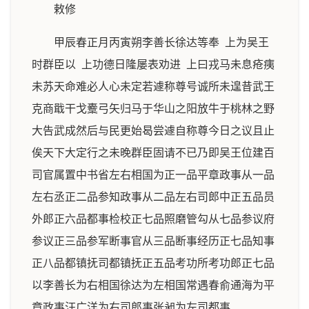
敕修
甲辰春正月丙寅朔李善长徐达等奉 上为吴王
时群臣以 上功德日隆屡表劝进 上曰戎马未息疮痍
未苏天命难必人心未定若遽称尊号诚所未遑昔武王
克商戢干戈櫜弓矢归马于华山之阳放牛于桃林之野
大告武成然后与民更始曷尝遽自称尊今日之议且止
俟天下大定行之未晚群臣固请不已乃即吴王位建百
司官属置中书省左右相国为正一品平章政事从一品
左右丞正二品参知政事从二品左右司郎中正五品员
外郎正六品都事检校正七品照磨管勾从七品参议府
参议正三品参军断事官从三品断事经历正七品知事
正八品都镇抚司都镇抚正五品考功所考功郎正七品
以李善长为右相国徐达为左相国常遇春俞通海为平
章政事汪广洋为右司郎事张昶为左司都事