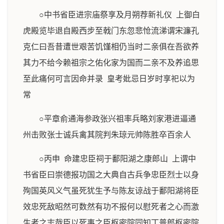
○中书省臣进宗庙祭享及月朔荐新礼仪 上御白
虎殿览毕退自殿西步至戟门东忽悲怆流涕谓宋濂孔
克仁曰吾昔遭世艰苦饥馑相仍当时二亲俱在吾欲养
其力不给今赖祖宗之佑化家为国而二亲不及养追思
至此痛何可言因命并录 皇考妣忌日岁时享祀以为
常
○平章俞通海参政张兴祖率兵略刘家港进逼通
州击败张士诚兵禽其院判朱琼元帅陈胜卒百余人
○丙申 命建忠臣祠于鄱阳湖之康郎山 上谓中
书省臣曰崇德报功国之大典自古兵争忠臣烈士以身
殉国英风义气虽死犹生予与陈友谅战于鄱阳湖将臣
效忠死敌昭然可数然有功不报何以慰死者之心而激
生者之志哉臣以死事之臣枢密院同知丁普郎枢密院