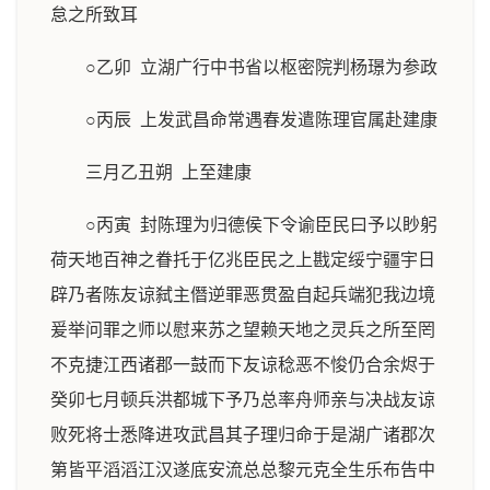
怠之所致耳
○乙卯 立湖广行中书省以枢密院判杨璟为参政
○丙辰 上发武昌命常遇春发遣陈理官属赴建康
三月乙丑朔 上至建康
○丙寅 封陈理为归德侯下令谕臣民曰予以眇躬
荷天地百神之眷托于亿兆臣民之上戡定绥宁疆宇日
辟乃者陈友谅弑主僭逆罪恶贯盈自起兵端犯我边境
爰举问罪之师以慰来苏之望赖天地之灵兵之所至罔
不克捷江西诸郡一鼓而下友谅稔恶不悛仍合余烬于
癸卯七月顿兵洪都城下予乃总率舟师亲与决战友谅
败死将士悉降进攻武昌其子理归命于是湖广诸郡次
第皆平滔滔江汉遂底安流总总黎元克全生乐布告中