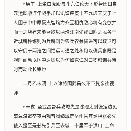
○庚午 上坐白虎殿与孔克仁论天下形势因曰自
元运既隳连年战争加以饥馑疾疫十室九虚天厌于上
人困于中中原豪杰智均力齐互相仇敌必将有变欲并
而一之势猝未能吾欲以两淮江南诸郡归附之民各于
近城耕种练则为兵耕则为农兵农兼资进可以取退可
以守仍于两淮之间馈运可通之处积粮以俟兵食既足
观时而动以图中原卿以为何如克仁对曰积粮训兵待
时而动此长策也
二月乙未朔 上以诸将围武昌久不下复亲往视
师
○辛亥 至武昌督兵攻城先是陈理太尉张定边见
事急潜遣卒夜由观音阁缒城走岳州告其丞相张必先
使入援至是必先引兵至去城二十里军于洪山 上命