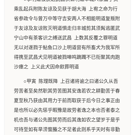
乘乱起兵附陈友谅及见获于胡大海 上宥之命为行
省参政令与曾万中等守吉安两人不相能明道复叛附
于友谅及友谅败灭明道惧走归丰城剪其须髯逃匿武
宁山中有茶客识之缚送武昌 上数其反覆之罪明道
无以对遂戮于鲇鱼口沙上明道尝有所畜犬为我军所
得携至武昌犬见明道被戮嗥鸣蹢躅不已衔聚其肉跑
沙瘗之 上义此犬因命歛葬明道
○甲寅 陈理既降 上召诸将谕之曰诸公久从吾
劳苦者至矣然职其劳苦图其安逸若农之耕勤苦于春
夏至秋乃获由其用力于前而取获于后今日之事正由
是也所以必先惩乎暇豫是故劳者逸之本也否者泰之
机也吾与诸公先图其劳而后其逸如农之望岁于是乎
可待至如有旱涝蝥螣之不足者此则系乎天时有非勤