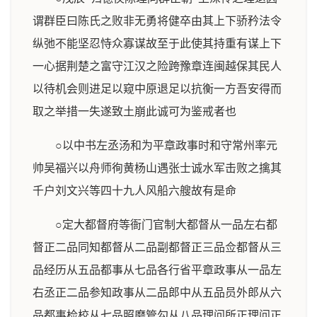
谓群臣曰陈氏之败非无勇将健卒由其上下骄矜法令
纵弛不能坚忍恃众寡谋故至于此使其持重有谋上下
一心据荆楚之富守江汉之险跨豫章连闽越保其民人
以待机会则进足以窥中原退足以抗衡一方吾安得而
取之举措一失遂致土崩此诚可为鉴戒者也
○以中书左丞汤和为平章政事时和守常州率元
帅吴福兴以舟师徇黄杨山遇张士诚水军击败之擒其
千户刘文兴等四十九人风船六艘故有是命
○定大都督府等衙门官制大都督从一品左右都
督正二品同知都督从二品副都督正三品佥都督从三
品经历从五品都事从七品各行省平章政事从一品左
右丞正二品参知政事从二品郎中从五品员外郎从六
品都事检校从七品照磨管勾从八品理问所正理问正