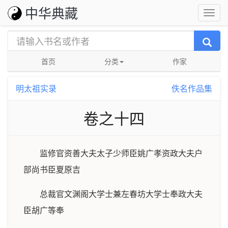
中华典藏
首页
分类
作家
明太祖实录
佚名作品集
卷之十四
监修官资善大夫太子少师臣姚广孝资政大夫户
部尚书臣夏原吉
总裁官文渊阁大学士兼左春坊大学士奉政大夫
臣胡广等奉