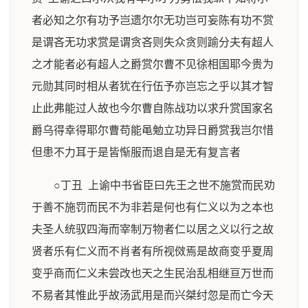
者必知之尔有功予岂遗尔尔无功岂可妄陈有功不赏
是谓吝无功求赏是谓贪吝则失众贪则踰分夫有超人
之才能者必有超人之爵赏尔曹不见徐相国耶今贵为
元勋其同时相从者犹在行伍予亦岂忘之乎以其才智
止此弗能过人故也今尔曹自陈战功以求升赏国家名
爵乌得幸得耶尔曹苟能黾勉立功异日爵赏我岂尔惜
但患不力耳于是皆惭服而退自是无有复言者
○丁丑 上谕中书省臣曰先王之世不施赏而民劝
于善不施罚而民不为非若是何也有仁义以为之本也
夫圣人统驭四海而宰制万物者仁以居之义以行之故
贤者乐有仁义而不肖者有所视傚焉是故商变乎夏周
变乎商而仁义未尝改也天之生民治乱相继亘万世而
不易者其惟此乎故汤武用是而兴桀纣忽是而亡今天