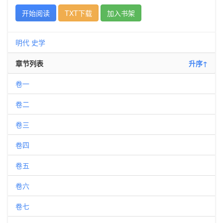
开始阅读
TXT下载
加入书架
明代
史学
章节列表
升序↑
卷一
卷二
卷三
卷四
卷五
卷六
卷七