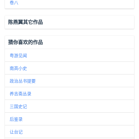
卷八
陈燕翼其它作品
猜你喜欢的作品
粤游见闻
南高小史
政治丛书提要
养吉斋丛录
三国史记
后鉴录
让台记