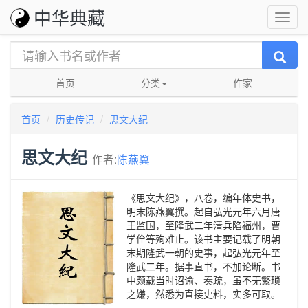
中华典藏
首页
分类
作家
首页
历史传记
思文大纪
思文大纪
作者:
陈燕翼
《思文大纪》，八卷，编年体史书，
明末陈燕翼撰。起自弘光元年六月唐
王监国，至隆武二年清兵陷福州，曹
学佺等殉难止。该书主要记载了明朝
末期隆武一朝的史事，起弘光元年至
隆武二年。据事直书，不加论断。书
中颇载当时诏谕、奏疏，虽不无繁琐
之嫌，然悉为直接史料，实多可取。