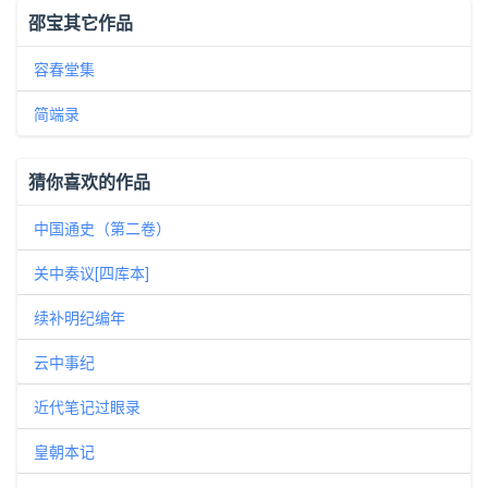
邵宝其它作品
容春堂集
简端录
猜你喜欢的作品
中国通史（第二卷）
关中奏议[四库本]
续补明纪编年
云中事纪
近代笔记过眼录
皇朝本记