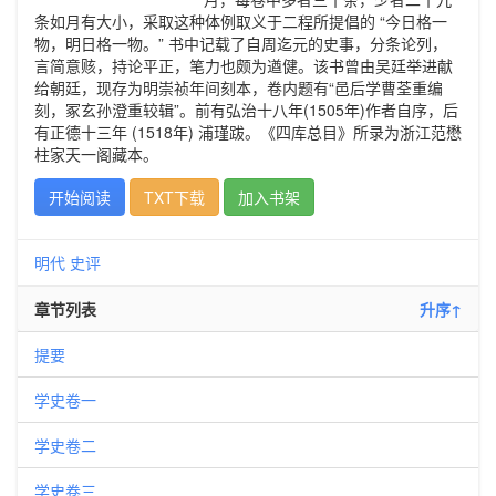
条如月有大小，采取这种体例取义于二程所提倡的 “今日格一
物，明日格一物。” 书中记载了自周迄元的史事，分条论列，
言简意赅，持论平正，笔力也颇为遒健。该书曾由吴廷举进献
给朝廷，现存为明崇祯年间刻本，卷内题有“邑后学曹荃重编
刻，冢玄孙澄重较辑”。前有弘治十八年(1505年)作者自序，后
有正德十三年 (1518年) 浦瑾跋。《四库总目》所录为浙江范懋
柱家天一阁藏本。
开始阅读
TXT下载
加入书架
明代
史评
章节列表
升序↑
提要
学史卷一
学史卷二
学史卷三