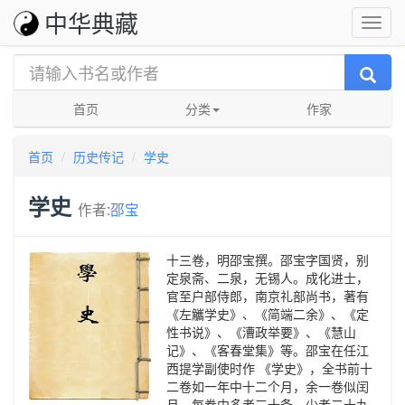
中华典藏
首页
分类
作家
首页
历史传记
学史
学史
作者:
邵宝
十三卷，明邵宝撰。邵宝字国贤，别
定泉斋、二泉，无锡人。成化进士，
官至户部侍郎，南京礼部尚书，著有
《左觿学史》、《简端二余》、《定
性书说》、《漕政举要》、《慧山
记》、《客春堂集》等。邵宝在任江
西提学副使时作 《学史》，全书前十
二卷如一年中十二个月，余一卷似闰
月，每卷中多者三十条，少者二十九