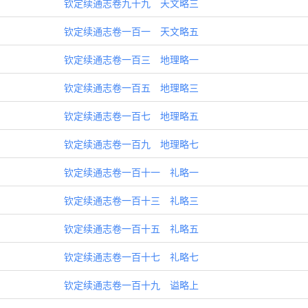
钦定续通志卷九十九 天文略三
钦定续通志卷一百一 天文略五
钦定续通志卷一百三 地理略一
钦定续通志卷一百五 地理略三
钦定续通志卷一百七 地理略五
钦定续通志卷一百九 地理略七
钦定续通志卷一百十一 礼略一
钦定续通志卷一百十三 礼略三
钦定续通志卷一百十五 礼略五
钦定续通志卷一百十七 礼略七
钦定续通志卷一百十九 谥略上