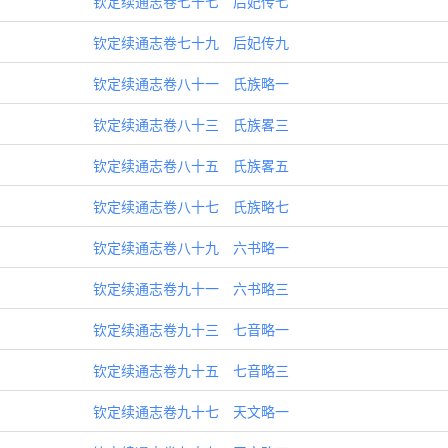
钦定续通志卷七十七 后妃传七
钦定续通志卷七十九 后妃传九
钦定续通志卷八十一 氏族略一
钦定续通志卷八十三 氏族畧三
钦定续通志卷八十五 氏族畧五
钦定续通志卷八十七 氏族略七
钦定续通志卷八十九 六书略一
钦定续通志卷九十一 六书略三
钦定续通志卷九十三 七音略一
钦定续通志卷九十五 七音略三
钦定续通志卷九十七 天文略一