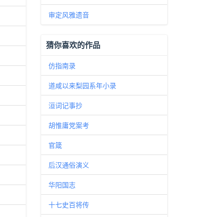
审定风雅遗音
猜你喜欢的作品
仿指南录
道咸以来梨园系年小录
洹词记事抄
胡惟庸党案考
官箴
后汉通俗演义
华阳国志
十七史百将传