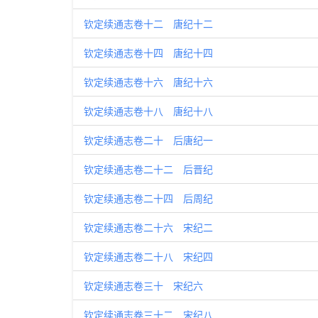
钦定续通志卷十二 唐纪十二
钦定续通志卷十四 唐纪十四
钦定续通志卷十六 唐纪十六
钦定续通志卷十八 唐纪十八
钦定续通志卷二十 后唐纪一
钦定续通志卷二十二 后晋纪
钦定续通志卷二十四 后周纪
钦定续通志卷二十六 宋纪二
钦定续通志卷二十八 宋纪四
钦定续通志卷三十 宋纪六
钦定续通志卷三十二 宋纪八