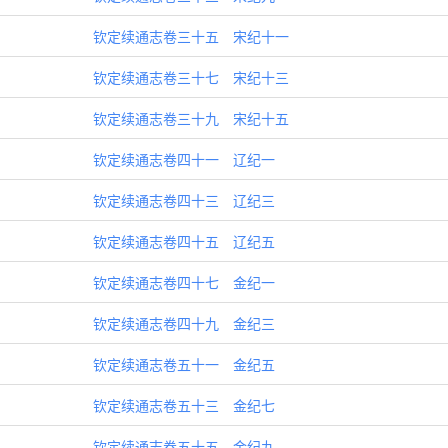
钦定续通志卷三十五 宋纪十一
钦定续通志卷三十七 宋纪十三
钦定续通志卷三十九 宋纪十五
钦定续通志卷四十一 辽纪一
钦定续通志卷四十三 辽纪三
钦定续通志卷四十五 辽纪五
钦定续通志卷四十七 金纪一
钦定续通志卷四十九 金纪三
钦定续通志卷五十一 金纪五
钦定续通志卷五十三 金纪七
钦定续通志卷五十五 金纪九