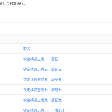
十通》合刊本通行。
职名
钦定续通志卷一 唐纪一
钦定续通志卷三 唐纪三
钦定续通志卷五 唐纪五
钦定续通志卷七 唐纪七
钦定续通志卷九 唐纪九
钦定续通志卷十一 唐纪十一