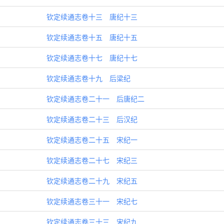
钦定续通志卷十三 唐纪十三
钦定续通志卷十五 唐纪十五
钦定续通志卷十七 唐纪十七
钦定续通志卷十九 后梁纪
钦定续通志卷二十一 后唐纪二
钦定续通志卷二十三 后汉纪
钦定续通志卷二十五 宋纪一
钦定续通志卷二十七 宋纪三
钦定续通志卷二十九 宋纪五
钦定续通志卷三十一 宋纪七
钦定续通志卷三十三 宋纪九