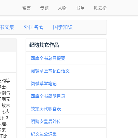
留言
专题
人物
书单
风云榜
书文集
外国名著
国学知识
纪昀其它作品
四库全书总目提要
阅微草堂笔记白话文
纪昀等
阅微草堂笔记
学士，
体例与
四库全书简明目录
初到元
，故未
钦定历代职官表
书《艺
》3
明懿安皇后外传
地理、
的来
纪文达公遗集
证比