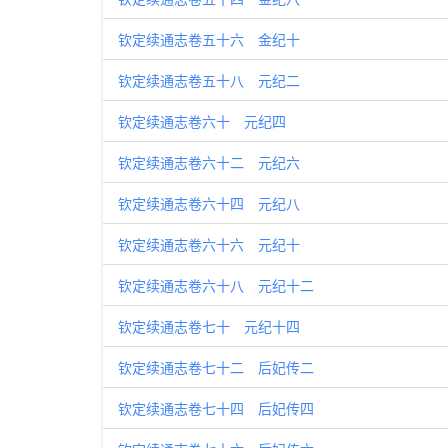
钦定续通志卷五十六 金纪十
钦定续通志卷五十八 元纪二
钦定续通志卷六十 元纪四
钦定续通志卷六十二 元纪六
钦定续通志卷六十四 元纪八
钦定续通志卷六十六 元纪十
钦定续通志卷六十八 元纪十二
钦定续通志卷七十 元纪十四
钦定续通志卷七十二 后妃传二
钦定续通志卷七十四 后妃传四