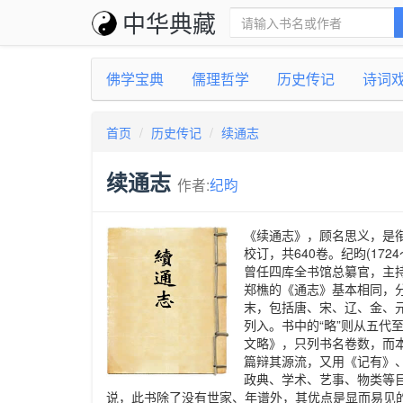
中华典藏
佛学宝典
儒理哲学
历史传记
诗词
首页
历史传记
续通志
续通志
作者:
纪昀
《续通志》，顾名思义，是
校订，共640卷。纪昀(17
曾任四库全书馆总纂官，主
郑樵的《通志》基本相同，
末，包括唐、宋、辽、金、
列入。书中的“略”则从五
文略》，只列书名卷数，而
篇辩其源流，又用《记有》
政典、学术、艺事、物类等
说，此书除了没有世家、年谱外，其优点是显而易见