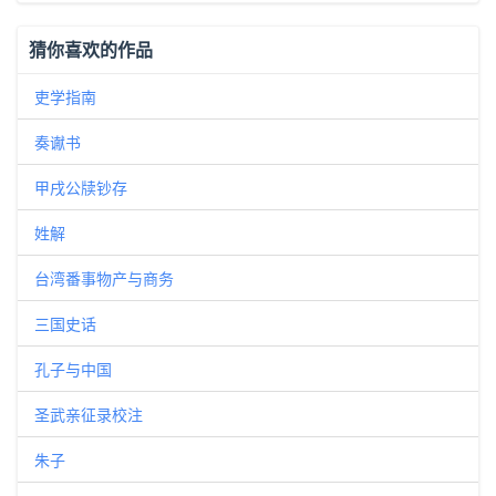
猜你喜欢的作品
吏学指南
奏谳书
甲戌公牍钞存
姓解
台湾番事物产与商务
三国史话
孔子与中国
圣武亲征录校注
朱子