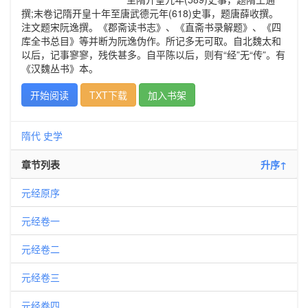
撰;末卷记隋开皇十年至唐武德元年(618)史事，题唐薛收撰。
注文题宋阮逸撰。《郡斋读书志》、《直斋书录解题》、《四
库全书总目》等并断为阮逸伪作。所记多无可取。自北魏太和
以后，记事寥寥，残佚甚多。自平陈以后，则有“经”无“传”。有
《汉魏丛书》本。
开始阅读
TXT下载
加入书架
隋代
史学
章节列表
升序↑
元经原序
元经卷一
元经卷二
元经卷三
元经卷四