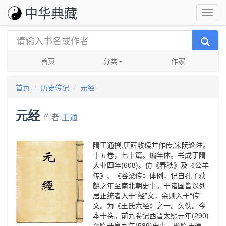
中华典藏
首页
分类
作家
首页
历史传记
元经
元经
作者:
王通
隋王通撰,唐薛收续并作传,宋阮逸注。
十五卷，七十篇。编年体。书成于隋
大业四年(608)。仿《春秋》及《公羊
传》、《谷梁传》体例，记自孔子获
麟之年至南北朝史事。于诸国皆以列
居正统者入于“经”文，余则入于“传”
文。为《王氏六经》之一。久佚。今
本十卷。前九卷记西晋太熙元年(290)
至隋开皇九年(589)史事，题隋王通