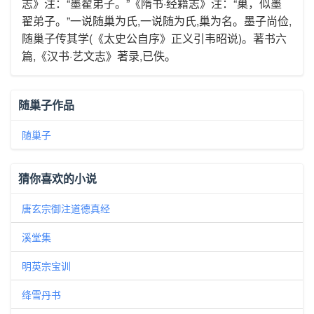
志》注：“墨翟弟子。”《隋书·经籍志》注：“巢，似墨
翟弟子。”一说随巢为氏,一说随为氏,巢为名。墨子尚俭,
随巢子传其学(《太史公自序》正义引韦昭说)。著书六
篇,《汉书·艺文志》著录,已佚。
随巢子作品
随巢子
猜你喜欢的小说
唐玄宗御注道德真经
溪堂集
明英宗宝训
绛雪丹书