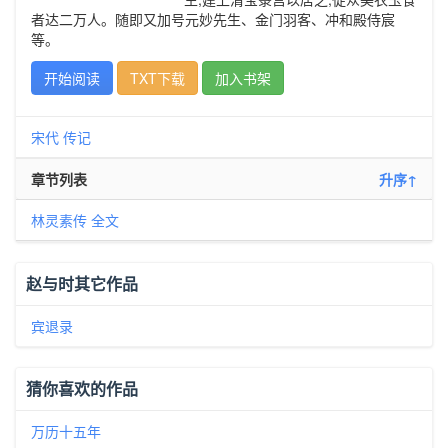
者达二万人。随即又加号元妙先生、金门羽客、冲和殿侍宸
等。
开始阅读
TXT下载
加入书架
宋代
传记
章节列表
升序↑
林灵素传 全文
赵与时其它作品
宾退录
猜你喜欢的作品
万历十五年