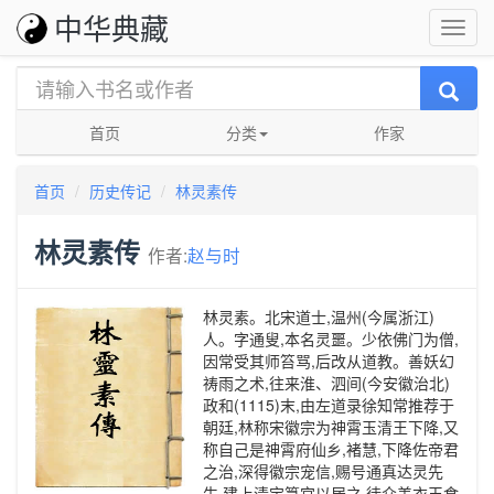
中华典藏
首页
分类
作家
首页
历史传记
林灵素传
林灵素传
作者:
赵与时
林灵素。北宋道士,温州(今属浙江)
人。字通叟,本名灵噩。少依佛门为僧,
因常受其师笞骂,后改从道教。善妖幻
祷雨之术,往来淮、泗间(今安徽治北)
政和(1115)末,由左道录徐知常推荐于
朝廷,林称宋徽宗为神霄玉清王下降,又
称自己是神霄府仙乡,褚慧,下降佐帝君
之治,深得徽宗宠信,赐号通真达灵先
生,建上清宝箓宫以居之,徒众美衣玉食