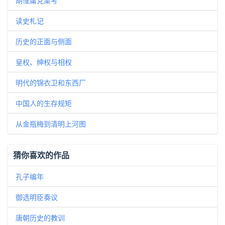
胡惟庸党案考
读史札记
历史的正面与侧面
皇权、绅权与相权
明代的锦衣卫和东西厂
中国人的生存规矩
从金瓶梅到清明上河图
猜你喜欢的作品
孔子编年
御选明臣奏议
唐朝历史的教训