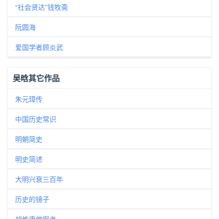
“社会贤达”钱牧斋
阮圆海
爱国学者顾炎武
吴晗其它作品
朱元璋传
中国历史常识
明朝简史
明史简述
大明兴衰三百年
历史的镜子