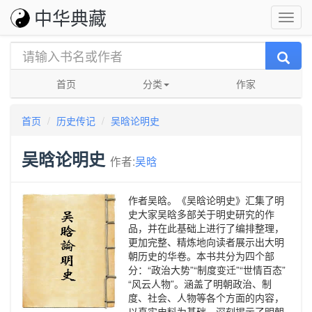
中华典藏
首页
分类
作家
首页
历史传记
吴晗论明史
吴晗论明史
作者:
吴晗
作者吴晗。《吴晗论明史》汇集了明
史大家吴晗多部关于明史研究的作
品，并在此基础上进行了编排整理，
更加完整、精炼地向读者展示出大明
朝历史的华卷。本书共分为四个部
分：“政治大势”“制度变迁”“世情百态”
“风云人物”。涵盖了明朝政治、制
度、社会、人物等各个方面的内容，
以真实史料为基础，深刻揭示了明朝