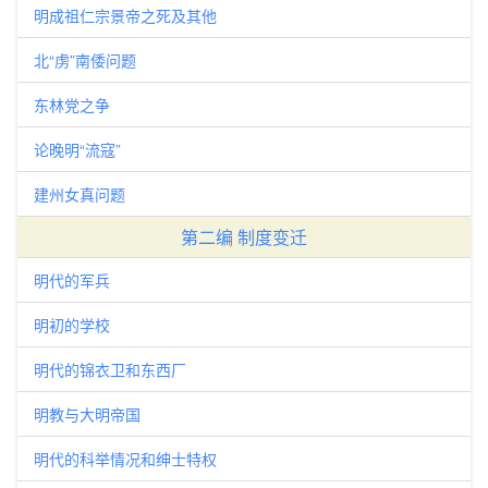
明成祖仁宗景帝之死及其他
北“虏”南倭问题
东林党之争
论晚明“流寇”
建州女真问题
第二编 制度变迁
明代的军兵
明初的学校
明代的锦衣卫和东西厂
明教与大明帝国
明代的科举情况和绅士特权