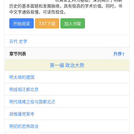
历史的基本面貌和发展脉络，具有极高的学术价值。同时，书
中文字通俗易懂，可读性极佳。
开始阅读
TXT下载
加入书架
近代
史学
章节列表
升序↑
第一编 政治大势
明太祖的建国
明成祖迁都北京
明代靖难之役与国都北迁
胡惟庸党案考
明初的恐怖政治