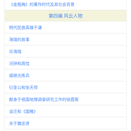
《金瓶梅》的著作时代及其社会背景
第四编 风云人物
明代民族英雄于谦
海瑞的故事
论海瑞
况钟和周忱
戚继光练兵
衍圣公和张天师
献身于祖国地理调查研究工作的徐霞客
谈迁和《国榷》
关于魏忠贤