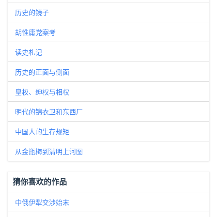
历史的镜子
胡惟庸党案考
读史札记
历史的正面与侧面
皇权、绅权与相权
明代的锦衣卫和东西厂
中国人的生存规矩
从金瓶梅到清明上河图
猜你喜欢的作品
中俄伊犁交涉始末