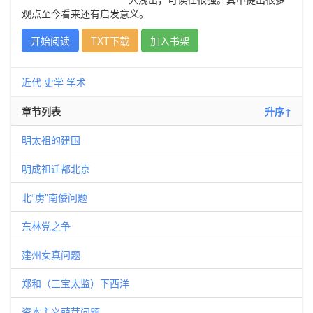
观点至今看来还有启发意义。
开始阅读
TXT下载
加入书架
近代
史学
学术
章节列表
升序↑
明太祖的建国
明成祖迁都北京
北“虏”南倭问题
东林党之争
建州女真问题
郑和（三宝太监）下西洋
资本主义萌芽问题