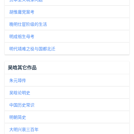
胡惟庸党案考
晚明仕宦阶级的生活
明成祖生母考
明代靖难之役与国都北迁
吴晗其它作品
朱元璋传
吴晗论明史
中国历史常识
明朝简史
大明兴衰三百年