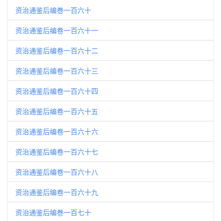
资治通鉴后编巻一百六十
资治通鉴后编卷一百六十一
资治通鉴后编卷一百六十二
资治通鉴后编卷一百六十三
资治通鉴后编卷一百六十四
资治通鉴后编卷一百六十五
资治通鉴后编卷一百六十六
资治通鉴后编卷一百六十七
资治通鉴后编卷一百六十八
资治通鉴后编卷一百六十九
资治通鉴后编巻一百七十