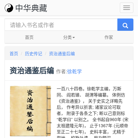
中华典藏
首页
分类
作家
首页
历史传记
资治通鉴后编
资治通鉴后编
作者:
徐乾学
一百八十四卷。徐乾学主编，万斯
同、 阎若璩、 胡渭等编纂。 体例仿
《资治通鉴》， 关于史实之详略先
后， 作考异以折衷; 诸家议论可取
者， 附录于各条之下; 断以己意则标
“乾学曰” 以别之。 全书起自960年 (宋
太祖建隆元年)， 止于1367年 (元顺帝
至正二十七年)， 史料丰富， 尤精于
舆地， 校勘补遗， 用力颇深。