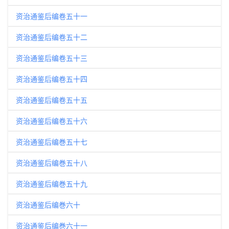
资治通鉴后编卷五十一
资治通鉴后编卷五十二
资治通鉴后编卷五十三
资治通鉴后编卷五十四
资治通鉴后编卷五十五
资治通鉴后编卷五十六
资治通鉴后编巻五十七
资治通鉴后编巻五十八
资治通鉴后编巻五十九
资治通鉴后编巻六十
资治通鉴后编巻六十一