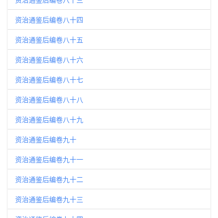
资治通鉴后编卷八十四
资治通鉴后编卷八十五
资治通鉴后编卷八十六
资治通鉴后编卷八十七
资治通鉴后编卷八十八
资治通鉴后编卷八十九
资治通鉴后编卷九十
资治通鉴后编卷九十一
资治通鉴后编卷九十二
资治通鉴后编卷九十三