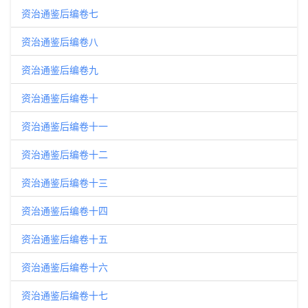
资治通鉴后编卷七
资治通鉴后编卷八
资治通鉴后编卷九
资治通鉴后编卷十
资治通鉴后编卷十一
资治通鉴后编卷十二
资治通鉴后编卷十三
资治通鉴后编卷十四
资治通鉴后编卷十五
资治通鉴后编卷十六
资治通鉴后编卷十七