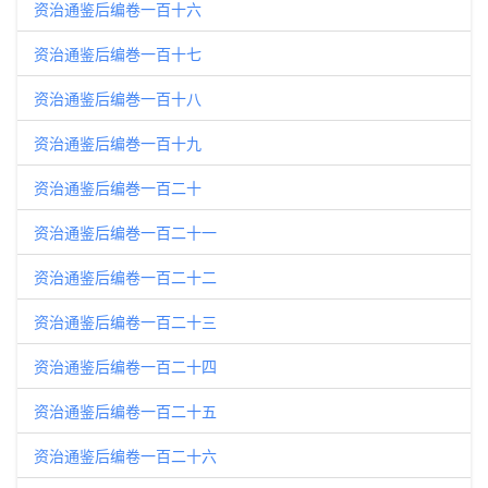
资治通鉴后编卷一百十六
资治通鉴后编巻一百十七
资治通鉴后编巻一百十八
资治通鉴后编巻一百十九
资治通鉴后编巻一百二十
资治通鉴后编巻一百二十一
资治通鉴后编卷一百二十二
资治通鉴后编卷一百二十三
资治通鉴后编卷一百二十四
资治通鉴后编卷一百二十五
资治通鉴后编卷一百二十六