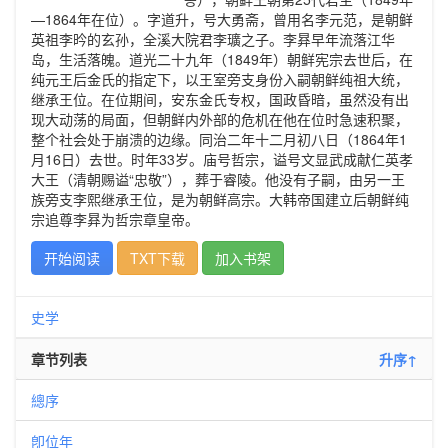
—1864年在位）。字道升，号大勇斋，曾用名李元范，是朝鲜
英祖李昑的玄孙，全溪大院君李㼅之子。李昪早年流落江华
岛，生活落魄。道光二十九年（1849年）朝鲜宪宗去世后，在
纯元王后金氏的指定下，以王室旁支身份入嗣朝鲜纯祖大统，
继承王位。在位期间，安东金氏专权，国政昏暗，虽然没有出
现大动荡的局面，但朝鲜内外部的危机在他在位时急速积聚，
整个社会处于崩溃的边缘。同治二年十二月初八日（1864年1
月16日）去世。时年33岁。庙号哲宗，谥号文显武成献仁英孝
大王（清朝赐谥“忠敬”），葬于睿陵。他没有子嗣，由另一王
族旁支李熙继承王位，是为朝鲜高宗。大韩帝国建立后朝鲜纯
宗追尊李昪为哲宗章皇帝。
开始阅读
TXT下载
加入书架
史学
章节列表
升序↑
總序
卽位年