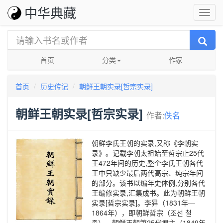
中华典藏
首页
分类
作家
首页
历史传记
朝鲜王朝实录[哲宗实录]
朝鲜王朝实录[哲宗实录]
作者:
佚名
朝鲜李氏王朝的实录,又称《李朝实
录》。记载李朝太祖始至哲宗止25代
王472年间的历史,整个李氏王朝各代
王中只缺少最后两代高宗、纯宗年间
的部分。该书以编年史体例,分别各代
王编修实录,汇集成书。此为朝鲜王朝
实录[哲宗实录]。李昪（1831年—
1864年），即朝鲜哲宗（조선 철
종），朝鲜王朝第25代君主（1849年