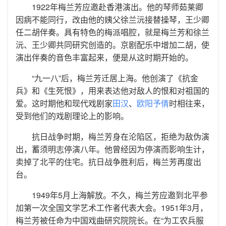
1922年梅兰芳应邀赴香港演出。他的琴师茹莱卿
因病不能同行，改由他的姨父徐兰沅接替操琴，王少卿
任二胡伴奏。具有特色的梅派唱腔，就是梅兰芳和徐兰
沅、王少卿共同研究创造的。京剧配乐中增加二胡，使
演出伴奏的音色丰富起来，便是从这时期开始的。
“九一八”后，梅兰芳迁居上海。他创演了《抗金
兵》和《生死恨》，用来表达他对敌人的恨和对祖国的
爱。这时期他和现代戏剧家
田汉
、
欧阳予倩
时相往来，
受到他们的戏剧理论上的影响。
抗日战争时期，梅兰芳身在沦陷区，拒绝为敌伪演
出，蓄须明志停演八年。他曾经因为停演而影响生计，
卖掉了北平的住宅。抗日战争胜利后，梅兰芳再度出
台。
1949年5月上海解放。不久，梅兰芳应邀到北平参
加第一次全国文学艺术工作者代表大会。1951年3月，
梅兰芳被任命为中国戏曲研究院院长。在“为工农兵服