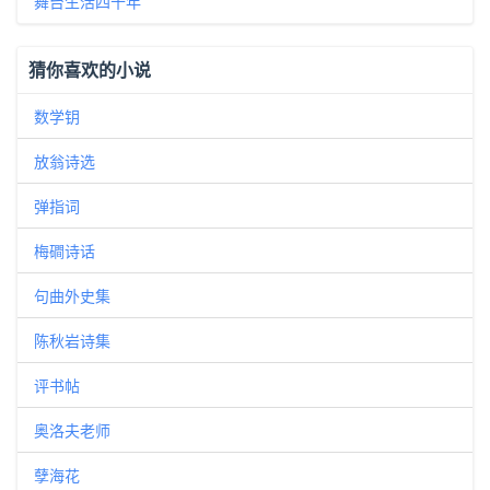
舞台生活四十年
猜你喜欢的小说
数学钥
放翁诗选
弹指词
梅磵诗话
句曲外史集
陈秋岩诗集
评书帖
奥洛夫老师
孽海花