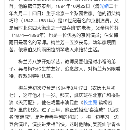
首。他原籍江苏泰州，1894年10月22日（清
光绪
二十
年九月二十四日）生于北京一个梨园世家。他的祖父梅
巧玲（1842—1881年）是19世纪著名的京剧演员，又
是当时北京四大徽班之一“四喜班”的老板；父亲梅竹芬
（1874—1896年）也是一位优秀的京剧演员；伯父梅
雨田是著名的琴师。梅兰芳十五岁丧母，幼年家境困
苦，依靠伯父梅雨田拉胡琴收入来维持生活。
梅兰芳八岁开始学艺，教师吴菱仙是时小福的弟
子。吴与梅巧玲生前友好，追念故人，对梅兰芳另眼看
待，教戏时特别认真。
梅兰芳初次登台是1904年8月17日（农历七月初
七），这年他才十一岁。那天，斌庆班在北京广和楼贴
演《天河配》，他在戏里串演昆曲《
长生殿
·鹊桥密
誓》里的织女。过了三年，他正式搭班“喜连成”（后改
名“富连成”，是叶春善手创的科班）。梅一边学习一边
登台演出，演技进步相当快。这时他除向吴菱仙学青衣