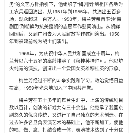
务”的文艺方针指引下，他组织了“梅剧团”到祖国各地为
工农兵巡回演出。从1951年到1955年，共演出五百多
场，观众超过一百万人。1953年，梅兰芳亲自率领“梅
剧团”到朝鲜为抗美援朝的志愿军作慰问演出。从朝鲜
回国后，又到广州去为人民解放军作慰问演出。1958
年到福建前线为战士们演出。
1959年，为庆祝中华人民共和国成立十周年，梅
兰芳以六十五岁的高龄排演了《穆桂英挂帅》。他以炉
火纯青的演技，创造出一个爱国女英雄穆桂英的形象。
梅兰芳经过不断的斗争实践和学习，政治觉悟日益
提高，1959年光荣地加入了中国共产党。
梅兰芳在五十多年的舞台生涯中，上演的传统剧目
数以百计，创演的新戏共有三十余出。他继承了我国京
剧悠久的优良传统，又进行了自己独立的艺术创造。在
过去许多名旦角表演艺术的基础上，他不断加工，使他
的唱、做、念、打结合成一体，表演技术达到了十分优