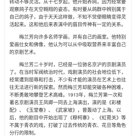
转动不够灵活。从十七岁起，他开始养鸽，因为经常要
观察鸽子在天空翱翔的姿态，有时要从鸽群中辨别属于
自己的鸽子，由于天天这样做，不知不觉使眼睛变得灵
活起来。这和他后来表演中的眉目传神有一定的关系。
梅兰芳向许多名师学画，并有自己的画室。他特别
爱画仕女和佛像，他认为可以从中吸取营养来丰富自己
的京剧艺术。
梅兰芳二十岁时，已经是一位驰名京沪的京剧演员
了。在当时军阀统治时代，戏剧演员的社会地位低下，
经常遭到屈辱和打击，不少有才能的演员在艺术上也往
往无法进行新的探索。然而梅兰芳却能突破各种困难，
不断勇敢地攀登艺术高峰。1913年，梅兰芳第一次和
著名京剧演员王凤卿一同去上海演出，演的是《彩楼
配》、《玉堂春》、《武家坡》，曾轰动了上海。以
后，他的剧目中开始出现了《穆柯寨》、《虹霓关》等
不属于青衣的戏，打破了过去传统的青衣、花旦等角色
分行的限制。