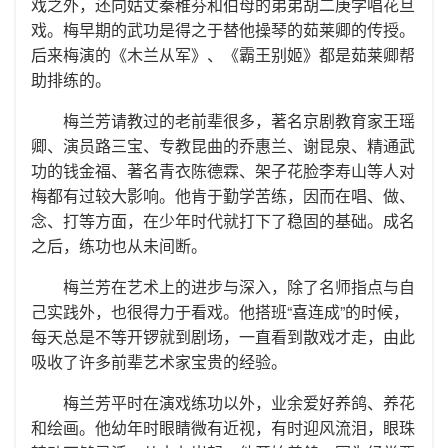
戏之外，还向姑丈秦稚芬和伯母的弟弟胡二庚学唱花旦
戏。梅早期的武功是得之于替他操琴的茹莱卿的传授。
后来梅演的《木兰从军》、《霸王别姬》都是茹莱卿帮
助排练的。
梅兰芳请教过的老前辈很多，著名京剧教育家王瑶
卿、演员路三宝、专教昆曲的乔惠兰、谢昆泉、精通武
功的钱金福、著名青衣陈德霖、架子花脸李寿山等人对
梅都有过较大影响。他肯于勤学苦练，因而在唱、做、
念、打等方面，在少年时代就打下了稳固的基础。成名
之后，练功也从未间断。
梅兰芳在艺术上的进步与深入，除了名师指点与自
己实践外，也很得力于看戏。他搭班“喜连成”的时候，
每天总是不等开锣就到剧场，一直看到散戏才走，由此
吸收了许多前辈艺术家宝贵的经验。
梅兰芳平时在演戏练功以外，业余爱好养鸽、养花
和绘画。他幼年时眼睛微有近视，有时迎风流泪，眼珠