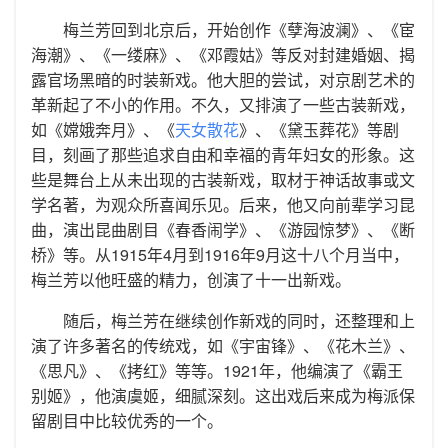
梅兰芳回到北京后，开始创作《孽海波澜》、《宦
海潮》、《一缕麻》、《邓霞姑》等反对封建婚姻、揭
露官场黑暗的时装新戏。他大胆的尝试，对京剧艺术的
革新起了不小的作用。不久，又排演了一些古装新戏，
如《嫦娥奔月》、《
天女散花
》、《黛玉葬花》等剧
目，刻画了那些追求自由和幸福的青年妇女的形象。这
些是舞台上从未出现的古装新戏，取材于神话故事或文
学名著，为观众所喜闻乐见。后来，他又向前辈学习昆
曲，演出昆曲剧目《春香闹学》、《游园惊梦》、《断
桥》等。从1915年4月到1916年9月这十八个月当中，
梅兰芳以他旺盛的精力，创演了十一出新戏。
随后，梅兰芳在继续创作新戏的同时，还整理和上
演了许多著名的传统戏，如《宇宙锋》、《花木兰》、
《思凡》、《拷红》等等。1921年，他编演了《霸王
别姬》，他演虞姬，细腻深刻。这出戏后来成为梅派保
留剧目中比较优秀的一个。