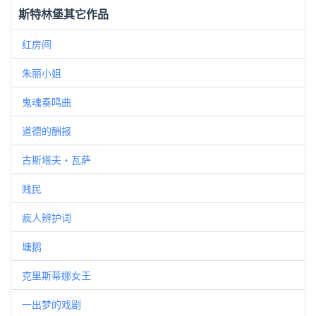
斯特林堡其它作品
红房间
朱丽小姐
鬼魂奏鸣曲
道德的酬报
古斯塔夫・瓦萨
贱民
疯人辨护词
塘鹅
克里斯蒂娜女王
一出梦的戏剧