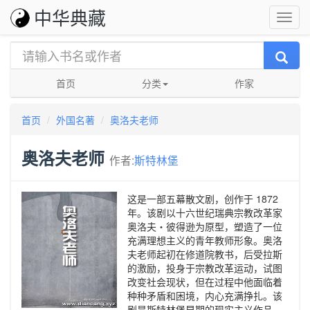
中华典藏
首页
分类
作家
首页
外国名著
奥洛夫老师
奥洛夫老师
作者:
斯特林堡
这是一部五幕散文剧，创作于 1872
年。该剧以十六世纪瑞典宗教改革家
奥洛夫・彼得逊为原型，塑造了一位
充满理想主义的青年教师形象。奥洛
夫老师起初在修道院教书，后受拉斯
的激励，投身于宗教改革运动，试图
改变社会现状，但在过程中他面临着
种种矛盾和困境，内心充满挣扎。该
剧是斯特林堡早期的现实主义作品，