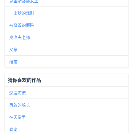
克里斯蒂娜女王
一出梦的戏剧
被烧毁的庭院
奥洛夫老师
父亲
纽带
猜你喜欢的作品
深层海流
勇敢的船长
在天堂里
春潮