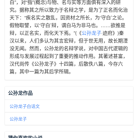
白”，对“指”(概念)与物、名与实等方面俱有深入的研
究。据称其之所以致力于名辩之学，是为了正名而化治
天下：“疾名实之散乱，因资材之所长，为‘守白’之论。
假物取譬，以‘守白’辩，谓白马为非马也。……欲推是
辩，以正名实，而化天下焉。”(《
公孙龙子
·迹府》)秦
汉以来，人们多认为其言宏辩，但于世无用，故长期湮
没无闻。然而，公孙龙的名辩学说，对中国古代逻辑的
形成与发展过程起到了重要的推动作用。其著述甚富，
汉代尚传《公孙龙子》十四篇，后散佚八篇，今存六
篇，其中一篇为其后学所辑。
公孙龙作品
公孙龙子白话文
公孙龙子
猜你喜欢的小说