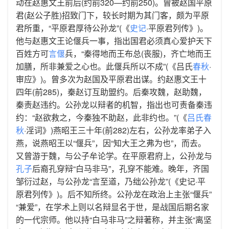
动在赵惠文王前后(约前320—约前250)。曾被赵国平原
君(赵公子胜)招致门下，较长时期为其门客，颇为平原
君所重，“平原君厚待公孙龙”(《
史记
·平原君列传》)。
他与赵惠文王论偃兵一事，指出国君必须真心爱护天下
百姓方可
言偃
兵，“秦得地而王布总(丧服)，齐亡地而王
加膳，所非兼爱之心也。此偃兵所以不成”(《吕氏
春秋
·
审应》)。曾多次为赵国及平原君出谋。约赵惠文王十
四年(前285)，秦赵订互助盟约。后秦攻魏，赵助魏，
秦责赵违约。公孙龙以辩者的机智，指出也可责备秦违
约：“赵欲救之，今秦独不助赵，此非约也。”(《
吕氏春
秋
·淫词》)燕昭王三十年(前282)左右，公孙龙率弟子入
燕，说燕昭王以“偃兵”，因“知大王之弗为也”，而去。
又曾游于魏，与公子牟论学。在平原君府上，公孙龙与
孔子
后裔孔穿辩“白马非马”，孔穿不能难。晚年，齐国
邹衍过赵，与公孙龙“言至道，乃绌公孙龙”(《史记·平
原君列传》)。后不知所终。公孙龙在政治上主张“偃兵”
“兼爱”，在学术上则以名辩显名于世，是战国后期名家
的一代宗师。他以持“白马非马”之辩著称，并主张“离坚