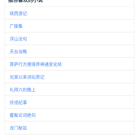
续西游记
广陵集
浮山法句
天台治略
菩萨行方便境界神通变化经
光宣以来诗坛旁记
礼拜六的晚上
伏戎纪事
瞿髯论词绝句
龙门秘旨