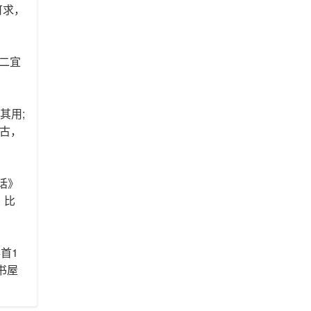
可求，
;二宜
其用;
变古，
话》
，比
首1
书屋