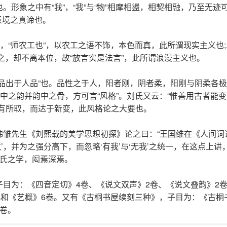
形象之中有“我”，“我”与“物”相摩相盪，相契相融，乃至无迹
，意境之真谛也。
道，“师农工也”，以农工之语不饰，本色而真，此所谓现实主义也
不之，却不离本位，故“放言实是法言”，此所谓浪漫主义也。
品出于人品”也。品性之于人，阳者刚，阴者柔，阳刚与阴柔各极
中之韵并韵中之骨，方可言“风格”。刘氏又云：“惟善用古者能
各有所取，而达于新变，此风格论之大要也。
佛雏先生《刘熙载的美学思想初探》论之曰：“王国维在《人间词
’，并为之强分高下，而忽略‘有我’与‘无我’之统一，在这点上讲
刘氏之学，闳焉深焉。
目为：《四音定切》4卷、《说文双声》2卷、《说文叠韵》2卷
卷和《艺概》6卷。又有《古桐书屋续刻三种》，子目为：《古桐
卷。