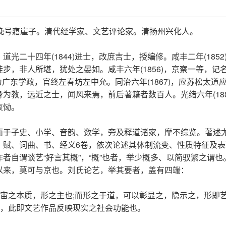
融斋，晚号寤崖子。清代经学家、文艺评论家。清扬州兴化人。
二十四年(1844)进士，改庶吉士，授编修。咸丰二年(1852
步，非人所堪，犹处之晏如。咸丰六年(1856)，京察一等，记
为广东学政，官终左春坊左中允。同治六年(1867)，应苏松太道
为教，远近之士，闻风来焉，前后著籍者数百人。光绪六年(188
哀恸。
而于子史、小学、音韵、数学，旁及释道诸家，靡不综览。著述
、赋、词曲、书、经义6卷，依次论述其体制流变、性质特征及表
者自谓谈艺“好言其概”，“概”也者，举少概多、以简驭繁之谓也
以来，莫可与京也。刘氏论艺，举其要者，盖有四端：
宇宙之本质，形之主也;而形之于道，可以彰显之，隐示之，形即
”，此即文艺作品反映现实之社会功能也。