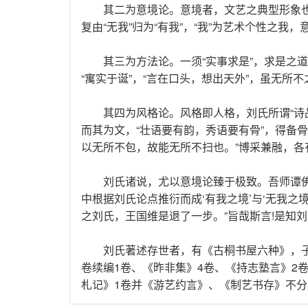
其二为意境论。意境者，文艺之典型形象也。
复由“无我”归为“有我”，“我”为艺术个性之我
其三为方法论。一须“实事求是”，求是之
“寓实于诞”，“言在口头，想出天外”，虽无所
其四为风格论。风格即人格，刘氏所谓“诗
而其为文，“壮语要有韵，秀语要有骨”，得备骨
以无所不包，故能无所不扫也。”博采兼融，
刘氏诸说，尤以意境论臻于极致。吾师谭
中根据刘氏论点推衍而成‘有我之境’与‘无我之境
之刘氏，王国维是退了一步。”旨哉斯言!是知
刘氏著述存世者，有《古桐书屋六种》，子
卷续编1卷、《昨非集》4卷、《持志塾言》2
札记》1卷并《游艺约言》、《制艺书存》不分