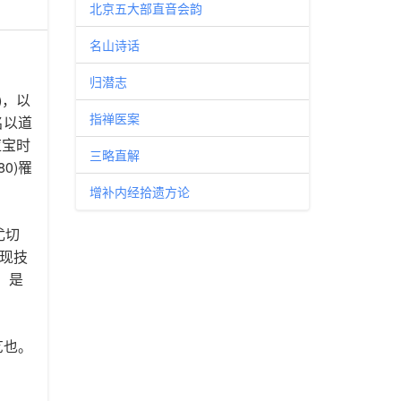
北京五大部直音会韵
名山诗话
归潜志
)，以
指禅医案
名以道
应宝时
三略直解
0)罹
增补内经拾遗方论
尤切
现技
。是
艺也。