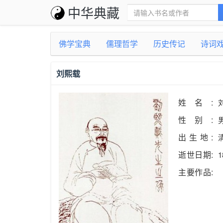
中华典藏
佛学宝典
儒理哲学
历史传记
诗词
刘熙载
姓名:
性别:
出生地:
逝世日期:
1
主要作品: