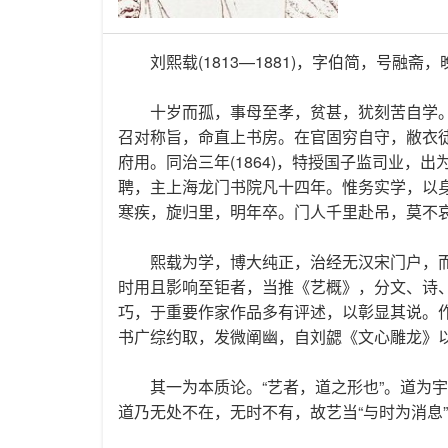
刘熙载(1813—1881)，字伯简，号
十岁而孤，事母至孝，贫甚，犹刻苦自学。道光
召对称旨，命直上书房。在官固穷自守，敝衣徒
府用。同治三年(1864)，特授国子监司业，出
聘，主上海龙门书院凡十四年。惟务实学，以身
寒疾，旋归里，明年卒。门人千里赴吊，莫不
熙载为学，博大纯正，治经无汉宋门户，
时用且影响至钜者，当推《艺概》，分文、诗
巧，于重要作家作品多有评述，以彰显其说。作
书广综约取，发微阐幽，自刘勰《文心雕龙》
其一为本质论。“艺者，道之形也”。道为
道乃无处不在，无时不有，故艺当“与时为消息