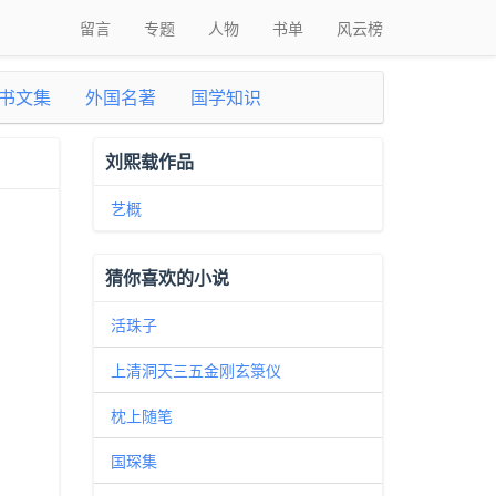
留言
专题
人物
书单
风云榜
书文集
外国名著
国学知识
刘熙载作品
艺概
猜你喜欢的小说
活珠子
上清洞天三五金刚玄箓仪
枕上随笔
国琛集