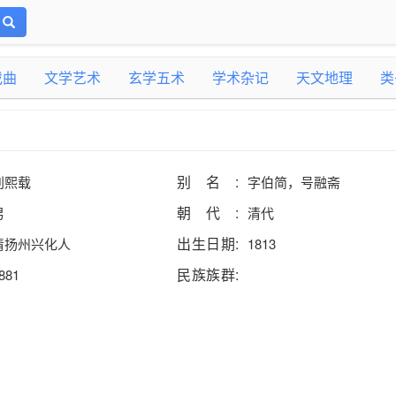
戏曲
文学艺术
玄学五术
学术杂记
天文地理
类
别名:
刘熙载
字伯简，号融斋
朝代:
男
清代
出生日期:
清扬州兴化人
1813
民族族群:
881