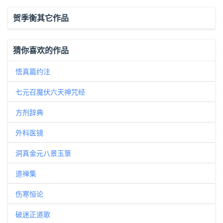
贺季衡其它作品
猜你喜欢的作品
悟真篇约注
七元召魔伏六天神咒经
方剂辞典
外科医镜
洞真金元八景玉箓
道禅集
伤寒恒论
破迷正道歌