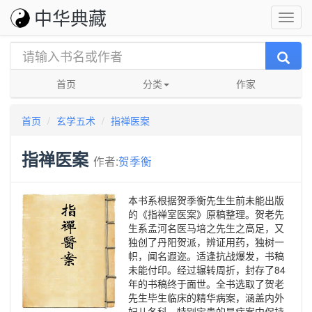
中华典藏
首页
分类
作家
首页
玄学五术
指禅医案
指禅医案
作者:
贺季衡
本书系根据贺季衡先生生前未能出版
的《指禅室医案》原稿整理。贺老先
生系孟河名医马培之先生之高足，又
独创了丹阳贺派，辨证用药，独树一
帜，闻名遐迩。适逢抗战爆发，书稿
未能付印。经过辗转周折，封存了84
年的书稿终于面世。全书选取了贺老
先生毕生临床的精华病案，涵盖内外
妇儿各科，特别宝贵的是病案中保持