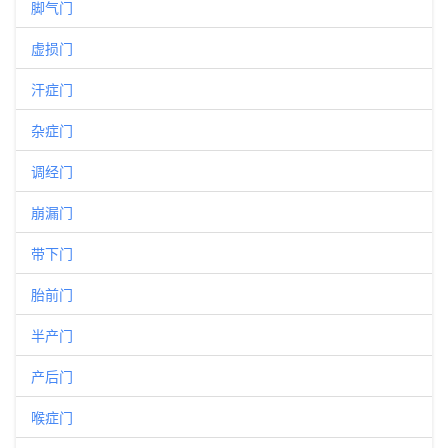
脚气门
虚损门
汗症门
杂症门
调经门
崩漏门
带下门
胎前门
半产门
产后门
喉症门