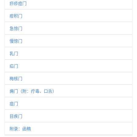
痧疹痘门
疳积门
急惊门
慢惊门
乳门
疝门
梅核门
痈门（附：疔毒、口舌）
疽门
目疾门
附录：函稿