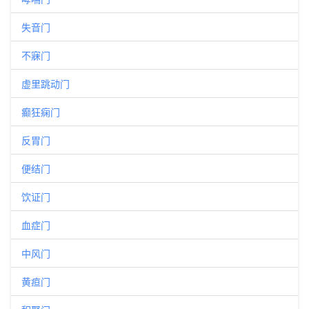
失音门
不寐门
虚里跳动门
癫狂痫门
反胃门
便结门
饮证门
血症门
中风门
黄疸门