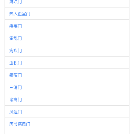
淋浊门
热入血室门
疟疾门
霍乱门
痢疾门
虫积门
癥瘕门
三消门
诸痛门
风湿门
历节痛风门