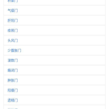
积聚门
气瘿门
肝阳门
痉厥门
头风门
少腹胀门
溲数门
癃闭门
肿胀门
阳痿门
遗精门