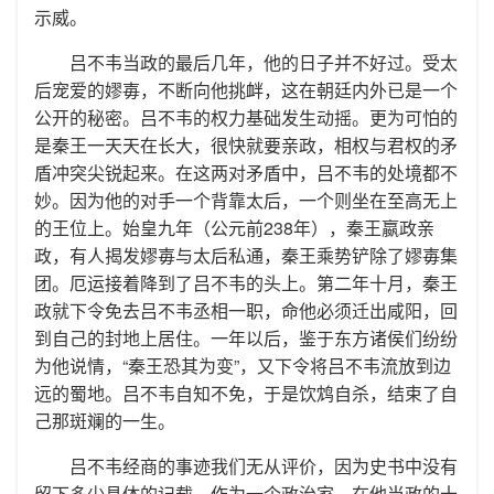
示威。
吕不韦当政的最后几年，他的日子并不好过。受太
后宠爱的嫪毐，不断向他挑衅，这在朝廷内外已是一个
公开的秘密。吕不韦的权力基础发生动摇。更为可怕的
是秦王一天天在长大，很快就要亲政，相权与君权的矛
盾冲突尖锐起来。在这两对矛盾中，吕不韦的处境都不
妙。因为他的对手一个背靠太后，一个则坐在至高无上
的王位上。始皇九年（公元前238年），秦王嬴政亲
政，有人揭发嫪毐与太后私通，秦王乘势铲除了嫪毐集
团。厄运接着降到了吕不韦的头上。第二年十月，秦王
政就下令免去吕不韦丞相一职，命他必须迁出咸阳，回
到自己的封地上居住。一年以后，鉴于东方诸侯们纷纷
为他说情，“秦王恐其为变”，又下令将吕不韦流放到边
远的蜀地。吕不韦自知不免，于是饮鸩自杀，结束了自
己那斑斓的一生。
吕不韦经商的事迹我们无从评价，因为史书中没有
留下多少具体的记载。作为一个政治家，在他当政的十