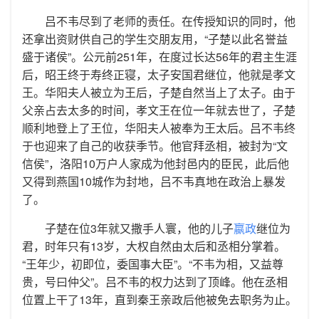
吕不韦尽到了老师的责任。在传授知识的同时，他
还拿出资财供自己的学生交朋友用，“子楚以此名誉益
盛于诸侯”。公元前251年，在度过长达56年的君主生涯
后，昭王终于寿终正寝，太子安国君继位，他就是孝文
王。华阳夫人被立为王后，子楚自然当上了太子。由于
父亲占去太多的时间，孝文王在位一年就去世了，子楚
顺利地登上了王位，华阳夫人被奉为王太后。吕不韦终
于也迎来了自己的收获季节。他官拜丞相，被封为“文
信侯”，洛阳10万户人家成为他封邑内的臣民，此后他
又得到燕国10城作为封地，吕不韦真地在政治上暴发
了。
子楚在位3年就又撒手人寰，他的儿子
嬴政
继位为
君，时年只有13岁，大权自然由太后和丞相分掌着。
“王年少，初即位，委国事大臣”。“不韦为相，又益尊
贵，号曰仲父”。吕不韦的权力达到了顶峰。他在丞相
位置上干了13年，直到秦王亲政后他被免去职务为止。