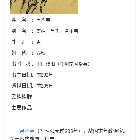
姓名:
吕不韦
别名:
姜姓，吕氏，名不韦
性别:
男
朝代:
春秋
出生地:
卫国濮阳（今河南省滑县）
出生日期:
前292年
逝世日期:
前235年
民族族群:
主要作品:
吕不韦
（？～公元前235年），战国末年政治家。
关于他的籍贯，历史