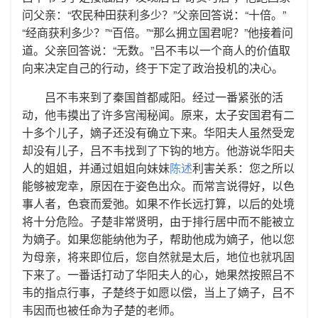
问父亲：“农民种田获利多少？”父亲回答说：“十倍。”
“经商获利多少？”“百倍。”“那么拥立国君呢？”他接着问
道。父亲回答说：“无数。”吕不韦以一个商人的价值取
向来决定自己的行动，终于下定了政治投机的决心。
吕不韦来到了秦国首都咸阳。经过一番紧张的活
动，他韦摸出了许多宫闱秘闻。原来，太子安国君有二
十多个儿子，嫡子还没有确立下来。华阳夫人虽然受宠
却没有儿子，吕不韦找到了下钩的地方。他游说华阳夫
人的姐姐，并通过姐姐向妹妹
陈述
利害关系：您之所以
能够被宠幸，原因在于姿色出众。而常言说得好，以色
事人者，色衰而爱弛。如果不作长远打算，以后的处境
将十分危险。子楚非常贤明，由于排行居中而不能被立
为嫡子。如果您能纳他为子，帮助他成为嫡子，他以您
为母亲，将来即位后，您自然就是太后，地位也就巩固
下来了。一番话打动了华阳夫人的心，她果然按照吕不
韦的指点行事，子楚终于如愿以偿，当上了嫡子，吕不
韦因而也被任命为子楚的老师。