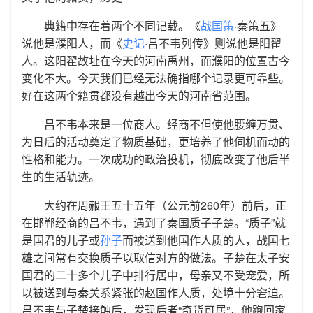
典籍中存在着两个不同记载。《
战国策
·秦策五》
说他是濮阳人，而《
史记
·吕不韦列传》则说他是阳翟
人。这阳翟故址在今天的河南禹州，而濮阳的位置古今
变化不大。今天我们已经无法确指哪个记录更可靠些。
好在这两个籍贯都没有越出今天的河南省范围。
吕不韦本来是一位商人。经商不但使他腰缠万贯、
为日后的活动奠定了物质基础，更培养了他伺机而动的
性格和能力。一次成功的政治投机，彻底改变了他后半
生的生活轨迹。
大约在周赧王五十五年（公元前260年）前后，正
在邯郸经商的吕不韦，遇到了秦国质子子楚。“质子”就
是国君的儿子或
孙子
而被送到他国作人质的人，战国七
雄之间常有交换质子以取信对方的做法。子楚在太子安
国君的二十多个儿子中排行居中，母亲又不受宠爱，所
以被送到与秦关系紧张的赵国作人质，处境十分窘迫。
吕不韦与子楚接触后，发现后者“奇货可居”，他跑回家