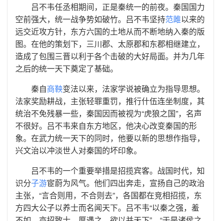
吕不韦任丞相期间，正是秦统一的前夜。秦国国力
空前强大，统一战争势如破竹。吕不韦坚持
范雎
以来的
远交近攻方针，东方六国的土地从而不断地纳入秦的版
图。在他的策划下，三川郡、太原郡和东郡相继建立，
造成了包围三晋以利于各个击破的大好局面。并为几年
之后的统一天下奠定了基础。
秦自
商鞅
变法以来，法家学说被确立为指导思想。
法家奖励耕战，主张轻罪重罚，推行什伍连坐制度，其
统治不免残暴一些，秦国因而被视为“虎狼之国”，名声
不很好。吕不韦来自东方地区，他决心改变秦国的形
象。在武力统一天下的同时，他要以新的思想作指导，
兴文治以冲淡世人对秦国的坏印象。
吕不韦的一个重要举措是招揽宾客。战国时代，知
识分
子游
宦蔚为风气。他们四出奔走，宣扬自己的政治
主张，“言合则用，不合则去”，各国都在竞相招揽，东
方四大公子以养士而名闻天下。吕不韦“以秦之强，羞
不如，亦招致士，厚遇之，欲以并天下”，“于是诸侯之