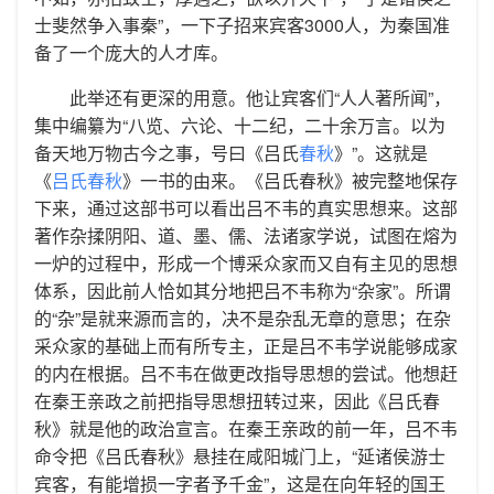
士斐然争入事秦”，一下子招来宾客3000人，为秦国准
备了一个庞大的人才库。
此举还有更深的用意。他让宾客们“人人著所闻”，
集中编纂为“八览、六论、十二纪，二十余万言。以为
备天地万物古今之事，号曰《吕氏
春秋
》”。这就是
《
吕氏春秋
》一书的由来。《吕氏春秋》被完整地保存
下来，通过这部书可以看出吕不韦的真实思想来。这部
著作杂揉阴阳、道、墨、儒、法诸家学说，试图在熔为
一炉的过程中，形成一个博采众家而又自有主见的思想
体系，因此前人恰如其分地把吕不韦称为“杂家”。所谓
的“杂”是就来源而言的，决不是杂乱无章的意思；在杂
采众家的基础上而有所专主，正是吕不韦学说能够成家
的内在根据。吕不韦在做更改指导思想的尝试。他想赶
在秦王亲政之前把指导思想扭转过来，因此《吕氏春
秋》就是他的政治宣言。在秦王亲政的前一年，吕不韦
命令把《吕氏春秋》悬挂在咸阳城门上，“延诸侯游士
宾客，有能增损一字者予千金”，这是在向年轻的国王