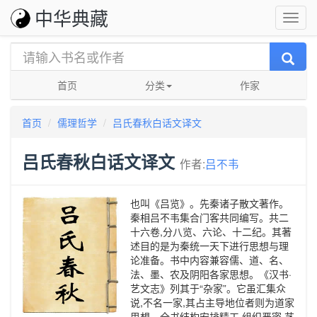
中华典藏
首页
分类
作家
首页
儒理哲学
吕氏春秋白话文译文
吕氏春秋白话文译文
作者:
吕不韦
也叫《吕览》。先秦诸子散文著作。
秦相吕不韦集合门客共同编写。共二
十六卷,分八览、六论、十二纪。其著
述目的是为秦统一天下进行思想与理
论准备。书中内容兼容儒、道、名、
法、墨、农及阴阳各家思想。《汉书·
艺文志》列其于“杂家”。它虽汇集众
说,不名一家,其占主导地位者则为道家
思想。全书结构安排精工,组织严密,艺