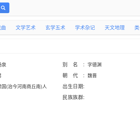
戏曲
文学艺术
玄学五术
学术杂记
天文地理
类
别名:
杨泉
字德渊
朝代:
男
魏晋
出生日期:
梁国(治今河南商丘南)人
民族族群: