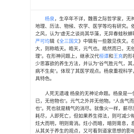
杨泉
，生卒年不详，魏晋之际哲学家，无神
地理、历法、物候、农学、医学等均有研究。
之风，认为“虚无之谈尚其华藻，无异春蛙秋蝉
严可均
辑《
全三国文
》中辑有一些散见佚文。
大，则称皓天。皓天，元气也。皓然而已，无他
理”。在形神问题上，继承汉代
桓谭
和
王充
的形
少思寡欲的养生方法，并认为“谷气胜元气，
病不生矣”。体现了其医学观点。杨泉重视科
具特色。
人死无遗魂 杨泉的无神论命题。杨泉是一
已，无他物也”。元气之外并无他物。“人含气而
也”。死也就是精气的消尽。就像火一样，薪尽
耗尽，人即死亡，但如果养生得法，则可减少
炷大而明，明则膏消。炷小而暗，暗则膏息，
从其关于养生的观点，又可看到道家思想的影