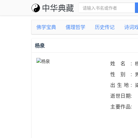
中华典藏
佛学宝典
儒理哲学
历史传记
诗词
杨泉
姓名:
性别:
出生地:
逝世日期:
主要作品: