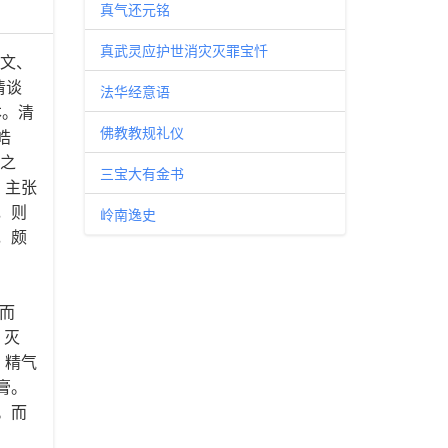
真气还元铭
真武灵应护世消灾灭罪宝忏
天文、
清谈
法华经意语
本。清
佛教教规礼仪
皓
然之
三宝大有金书
。主张
，则
岭南逸史
，颇
而
，灭
，精气
膏。
。而