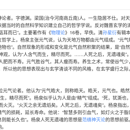
论者。字德渊。梁国(治今河南商丘南)人。一生隐居不仕。对
依据当时的自然科学知识建立自己的哲学学说。反对魏晋玄学的
聒耳而已”。主要著作有《
物理论
》16卷，早佚。清
孙星衍
有辑
在哲学上，杨泉主张元气说，认为天地万物都由元气组成。“元气
物也”。自然现象的形成和变化是元气自然积聚的结果，是“自
神观，认为“人含气而生，精尽而死。……人死之后，无遗魂矣”
其人肥而不寿。元气胜谷气，其人瘦而寿。养生之术，常使谷气少
学，所以他的思想表现出与玄学清谈不同的风格，在玄学盛行之际
位元气论者。他认为“元气皓大，则称皓天。皓天，元气也。皓然
生，精尽而死”。杨泉似乎认为人是由“精气”组成。“死，犹澌也
而火灭。”火灭之余无遗熖矣。人死之后，无遗魂矣”。杨泉指出
精气的损耗，延长寿命。他说：“智慧多则引血气，如灯火之于脂
息则能长久也”。杨泉人死无遗魂的思想是
范缜
神灭论
的思想前驱
响。