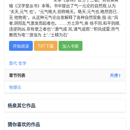
辑《汉学堂丛书》本等。书中提出了气一元论的自然观,认为
“夫天,元气 也”。“元气皓大,则称皓天。皓天,元气也,皓然而已,
无 他物焉”。从这种元气论出发解释了各种自然现象,指 出:“风
者,阴阳乱气激发而起者也。……方土异气,疾 徐不同,和平则顺,
违逆则凶,非有使之者也”;“激气成 风,涌气成雨”;“积风成雷,热气
散而为电”;“游浊为 土”,“土精为石”
开始阅读
TXT下载
加入书架
晋代
哲学
章节列表
升序↑
物理论
杨泉其它作品
猜你喜欢的作品