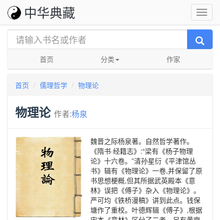
中华典藏
首页
分类
作家
首页
儒理哲学
物理论
物理论
作者:
杨泉
魏晋之际杨泉著。自然哲学著作。
《隋书·经籍志》:“梁有《杨子物理
论》十六卷。”清孙星衍《平津馆丛
书》辑有《物理论》一卷,并保留了原
书思想梗概,但其所据武英殿本《意
林》误把《傅子》杂入《物理论》。
严可均《铁桥漫稿》讲到此点。钱保
塘作了重校。叶德辉辑《傅子》,根据
宋本《意林》区分了二者。另有黄奭