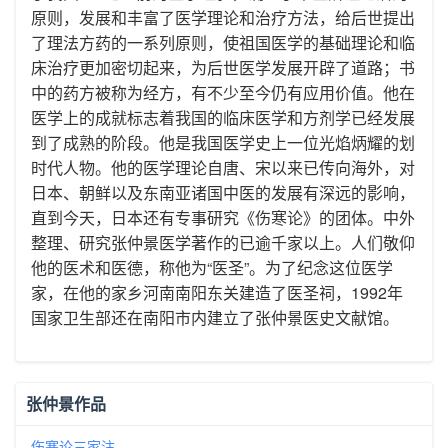
原则，发展和丰富了医学理论和治疗方法，给后世提出
了理法方药的一系列原则，使祖国医学的基础理论和临
床治疗更加密切起来，为后世医学发展开辟了道路；书
中的药方被称为经方，有不少至今仍有应用价值。他在
医学上的成就标志着我国的临床医学和方剂学已经发展
到了成熟的阶段。他是我国医学史上一位光焰炳耀的划
时代人物。他的医学理论自唐、宋以来已传向海外，对
日本、朝鲜以及东南亚诸国中医的发展有深远的影响，
直到今天，日本还有专事研究《伤寒论》的团体。中外
整理、研究张仲景医学著作的已逾千家以上。人们敬仰
他的医术和医德，称他为“医圣”。为了纪念这位医学
家，在他的家乡河南南阳东关建造了医圣祠，1992年
国家卫生部还在南阳市内建立了张仲景医史文献馆。
张仲景作品
伤寒论三家注