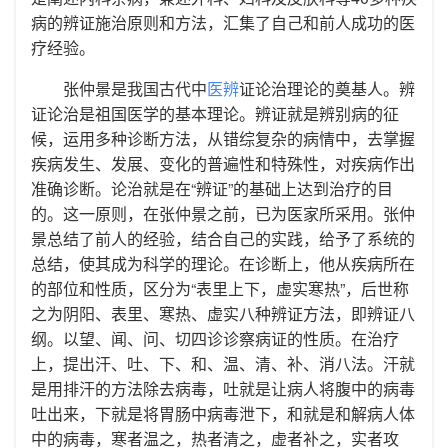
病的辨证施治原则和方法，汇集了自己和前人成功的医
疗经验。
张仲景是我国古代中
医辨
证论治理论的奠基人。辨
证论治是祖国医学的基本理论。辨证就是辨别病的征
候，运用多种诊断方法，从错综复杂的病情中，去掌握
疾病发生、发展、变化的普遍性和特殊性，对疾病作出
准确诊断。论治就是在“辨证”的基础上达到治疗的目
的。这一原则，在张仲景之前，已为医家所采用。张仲
景总结了前人的经验，结合自己的实践，给予了系统的
总结，使其成为科学的理论。在诊断上，他从疾病所在
的部位和性质，区分为“表里上下，虚实寒热”，后世称
之为阴阳、表里、寒热、虚实八种辨证方法，即辨证八
纲。以望、闻、问、切四诊诊察病证的性质。在治疗
上，提出汗、吐、下、和、温、清、补、消八法。汗就
是用排汗的方法除去病毒，吐就是让病人将腹中的病毒
吐出来，下就是将胃肠中病毒泄下，和就是和解病人体
中的病毒，寒者温之，热者清之，虚者补之，实者攻