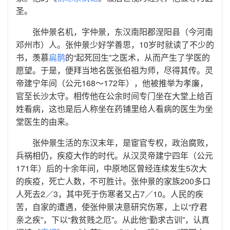
圣。
张仲景名机，字仲景，东汉南阳郡涅阳县（今河南
邓州市）人。张仲景少好学善思，10岁时就读了不少的
书，羡慕
扁鹊
的“起死回生”之医术，从而产生了学医的
愿望。于是，便拜当地名医张伯祖为师，尽得其传。灵
帝建宁年间（公元168～172年），他被推举为孝廉，
官至长沙太守。相传他在公余时间专门坐在大堂上给百
姓看病，这也是后人称坐在药铺里给人看病的医生为坐
堂医生的由来。
张仲景生活的东汉末年，是宦官专权，政治腐败，
兵祸相仍，疾疫大作的时代。从汉灵帝建宁四年（公元
171年）后的十余年间，中原地区曾经连续发生5次大
的疾疫，死亡人数，不可胜计。张仲景的家族200多口
人死去2／3，其中死于伤寒者又占7／10。人民的疾
苦，自家的遭遇，使张仲景决意研究伤寒，上以“疗君
亲之疾”，下以“救贫贱之厄”。从此他“勤求古训”，认真