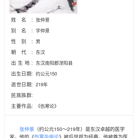
姓名:
张仲景
别名:
字仲景
性别:
男
朝代:
东汉
出生地:
东汉南阳郡涅阳县
出生日期:
约公元150
逝世日期:
219年
民族族群:
主要作品:
《伤寒论》
张仲景
（约公元150～219年）是东汉卓越的医学
家。他的《
伤寒杂病论
》被后世视为经典，他被尊为医