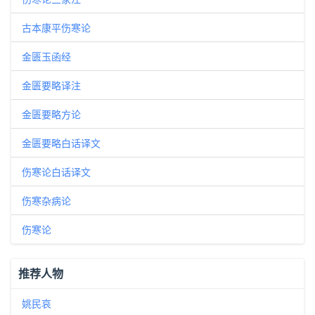
古本康平伤寒论
金匮玉函经
金匮要略译注
金匮要略方论
金匮要略白话译文
伤寒论白话译文
伤寒杂病论
伤寒论
推荐人物
姚民哀