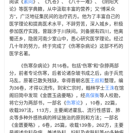
阅读《
素问
》、《九苍》、《八十一难》、《阴阳大
论》等医学典籍，从中汲取丰富的营养；又“博采众
方”，广泛地征集民间的治疗药方。他为了丰富自己的
医学理论和提高医术水平，不辞劳苦，深入城乡，积极
参加医疗实践，曾跋涉于川陕间。刘备据有四川，他离
蜀还乡，隐居河南少室山中，悉心研究医学理论。经过
几十年的努力，终于完成了《伤寒杂病论》这部不朽的
医学名著。
《伤寒杂病论》共16卷。包括“伤寒”和“杂脖两部
分，前者专论伤寒，后者论诸杂玻书成之后，由于兵荒
马乱，原著已散失残缺，幸得晋朝名医
王叔和
整理，编
为36卷，才得以流传。到宋仁宗时，翰林学士
王洙
在馆
阁旧简中发现《金匮玉函要略》，经
高保衡
等人校勘，
将它分为两部书，一部名《
伤寒论
》，10卷，22篇，
收载397法，113方，主要阐述霍乱、流行性感冒、肺
炎等多种外感热病的辨证施治的原则和方法；一部名
《金匮要略》，6卷，25篇，收载139条，262方，主要
是阐述内科杂病，兼述外科、妇科及皮肤科等40多种疾