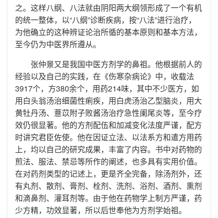
之。这样八纲、八法就由阴阳两大纲领形成了一个有机
的统一整体，以“八纲”诊断疾病，按“八法”进行治疗，
为他确立的这种辨证论治所循的基本原则和基本方法，
至今仍为中医界所遵从。
张仲景又是我国中医方剂学的鼻祖。他根据前人的
经验以及自己的实践，在《伤寒杂病论》中，收载法
3917个，方380余个，用药214味，其中不少医方，如
用白头翁汤治细菌性痢疾，用白虎汤治乙型脑炎，用大
黄牡丹汤、薏苡附子败酱汤治疗急性阑尾炎等，至今疗
效仍很显著。他的方剂配伍和加减变化法度严谨，配方
时讲究君臣佐使。他在因证立法、以法系方和遣方用药
上，均以自己的研究成果，丰富了内容。书中对药物的
煎法、服法、禁忌等所作的阐述，也多具有实用价值。
在对药剂类型的记述上，更是齐全完备，除汤剂外，还
有丸剂、散剂、膏剂、栓剂、洗剂、浴剂、酒剂、熏剂
和滴鼻剂、灌耳剂等。由于他在药物学上制方严谨，药
少方精，功效显著，所以后世奉他为方剂学始祖。