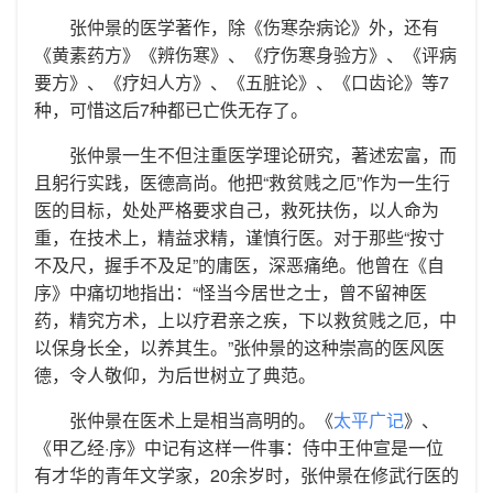
张仲景的医学著作，除《伤寒杂病论》外，还有
《黄素药方》《辨伤寒》、《疗伤寒身验方》、《评病
要方》、《疗妇人方》、《五脏论》、《口齿论》等7
种，可惜这后7种都已亡佚无存了。
张仲景一生不但注重医学理论研究，著述宏富，而
且躬行实践，医德高尚。他把“救贫贱之厄”作为一生行
医的目标，处处严格要求自己，救死扶伤，以人命为
重，在技术上，精益求精，谨慎行医。对于那些“按寸
不及尺，握手不及足”的庸医，深恶痛绝。他曾在《自
序》中痛切地指出：“怪当今居世之士，曾不留神医
药，精究方术，上以疗君亲之疾，下以救贫贱之厄，中
以保身长全，以养其生。”张仲景的这种崇高的医风医
德，令人敬仰，为后世树立了典范。
张仲景在医术上是相当高明的。《
太平广记
》、
《甲乙经·序》中记有这样一件事：侍中王仲宣是一位
有才华的青年文学家，20余岁时，张仲景在修武行医的