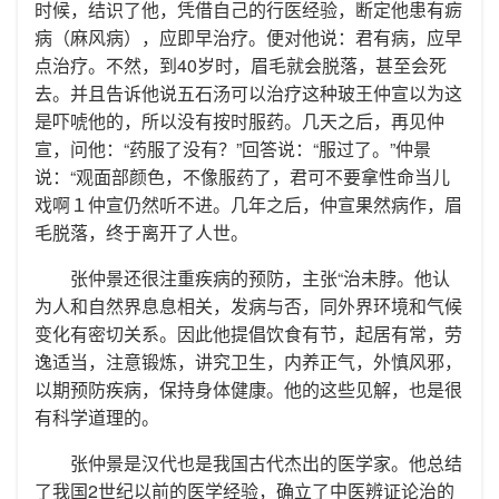
时候，结识了他，凭借自己的行医经验，断定他患有疬
病（麻风病），应即早治疗。便对他说：君有病，应早
点治疗。不然，到40岁时，眉毛就会脱落，甚至会死
去。并且告诉他说五石汤可以治疗这种玻王仲宣以为这
是吓唬他的，所以没有按时服药。几天之后，再见仲
宣，问他：“药服了没有？”回答说：“服过了。”仲景
说：“观面部颜色，不像服药了，君可不要拿性命当儿
戏啊１仲宣仍然听不进。几年之后，仲宣果然病作，眉
毛脱落，终于离开了人世。
张仲景还很注重疾病的预防，主张“治未脖。他认
为人和自然界息息相关，发病与否，同外界环境和气候
变化有密切关系。因此他提倡饮食有节，起居有常，劳
逸适当，注意锻炼，讲究卫生，内养正气，外慎风邪，
以期预防疾病，保持身体健康。他的这些见解，也是很
有科学道理的。
张仲景是汉代也是我国古代杰出的医学家。他总结
了我国2世纪以前的医学经验，确立了中医辨证论治的