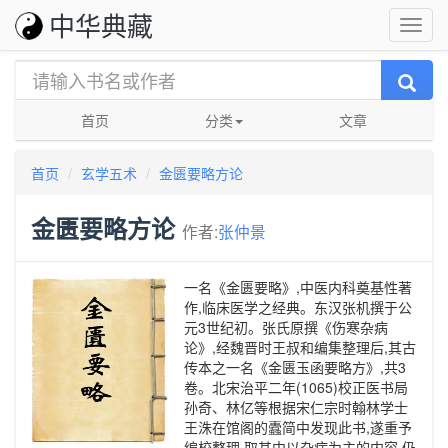
中华典藏
首页
分类
文章
首页
玄学五术
金匮要略方论
金匮要略方论
作者:
张仲景
一名《金匮要略》,中医内科奠基性著
作,临床医学之经典。东汉张机撰于公
元3世纪初。张氏原撰《伤寒杂病
论》,经魏晋时王叔和编集整理后,其古
传本之一名《金匮玉函要略方》,共3
卷。北宋治平二年(1065)校正医书局
孙奇、林亿等根据宋仁宗时翰林学士
王洙在馆阁的蠹简中发现此书,遂重予
编校整理,取其中以杂病为主的内容,仍