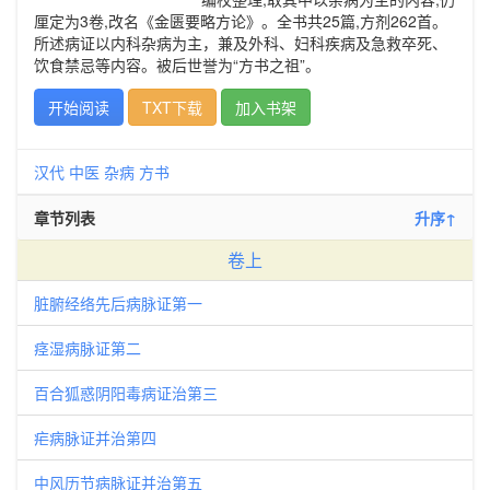
厘定为3卷,改名《金匮要略方论》。全书共25篇,方剂262首。
所述病证以内科杂病为主，兼及外科、妇科疾病及急救卒死、
饮食禁忌等内容。被后世誉为“方书之祖”。
开始阅读
TXT下载
加入书架
汉代
中医
杂病
方书
章节列表
升序↑
卷上
脏腑经络先后病脉证第一
痉湿病脉证第二
百合狐惑阴阳毒病证治第三
疟病脉证并治第四
中风历节病脉证并治第五