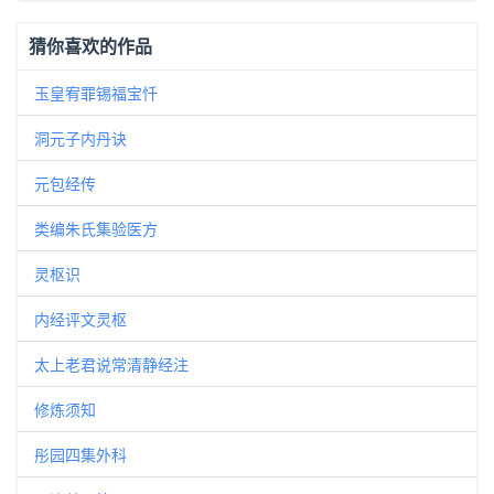
猜你喜欢的作品
玉皇宥罪锡福宝忏
洞元子内丹诀
元包经传
类编朱氏集验医方
灵枢识
内经评文灵枢
太上老君说常清静经注
修炼须知
彤园四集外科