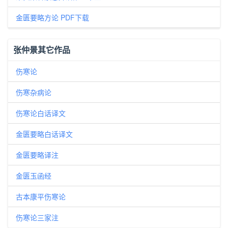
金匮要略方论 PDF下载
张仲景其它作品
伤寒论
伤寒杂病论
伤寒论白话译文
金匮要略白话译文
金匮要略译注
金匮玉函经
古本康平伤寒论
伤寒论三家注