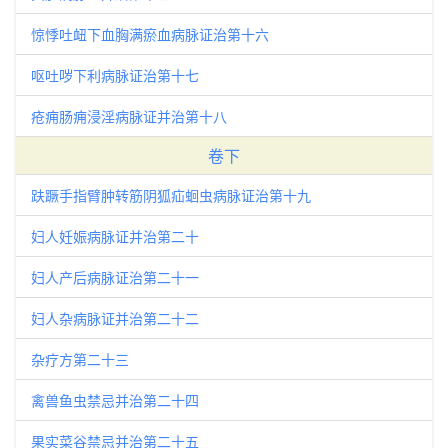
惊悸吐衄下血胸满瘀血病脉证治第十六
呕吐哕下利病脉证治第十七
疮痈肠痈浸淫病脉证并治第十八
卷下
趺蹶手指臂肿转筋阴狐疝蛔虫病脉证治第十九
妇人妊娠病脉证并治第二十
妇人产后病脉证治第二十一
妇人杂病脉证并治第二十二
杂疗方第二十三
禽兽鱼虫禁忌并治第二十四
果实菜谷禁忌并治第二十五