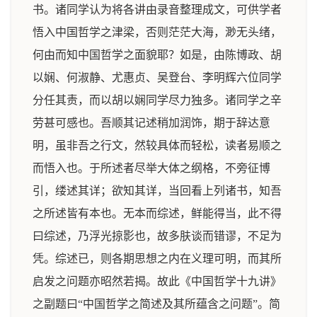
书。诸同学认为将各讲由录音整理成文，可供学者
悟入中国哲学之津梁，否则茫茫大海，渺无头绪，
何由而知中国哲学之面貌耶？如是，由陈博政、胡
以娴、何淑静、尤惠贞、吴登台、李明辉六位同学
分任其责，而以胡以娴同学尽力独多。诸同学之辛
劳甚可感也。吾顺其记述稍加润饰，期于辞达意
明，虽非吾之行文，然较具体而轻松，读者易顺之
而悟入也。于所述者尽举大体之纲格，不旁征博
引，缕述其详；欲知其详，当回看上列诸书，知吾
之所述皆有本也。无本而综述，鲜能得当，此不得
曰综述，乃浮光掠影也，故多肤谈而错谬，不足为
凭。综述已，则各期思想之内在义理可明，而其所
启发之问题亦昭然若揭。故此《中国哲学十九讲》
之副题曰“中国哲学之简述及其所蕴含之问题”。简