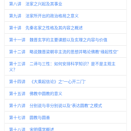
第八讲 法家之兴起及其事业
第九讲 法家所开出的政治格局之意义
第十讲 先秦名家之性格及其内容之概述
第十一讲 魏晋玄学的主要课题以及玄理之内容与价值
第十二讲 略说魏晋梁朝非主流的思想并略论佛教“缘起性空”
第十三讲 二谛与三性：如何安排科学知识？是不是主观主
义？
第十四讲 《大乘起信论》之“一心开二门”
第十五讲 佛教中圆教的意义
第十六讲 分别说与非分别说以及“表达圆教”之模式
第十七讲 圆教与圆善
第十八讲 宋明儒学概述