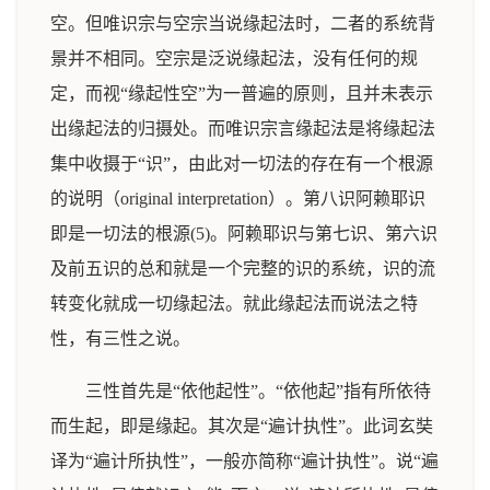
空。但唯识宗与空宗当说缘起法时，二者的系统背
景并不相同。空宗是泛说缘起法，没有任何的规
定，而视“缘起性空”为一普遍的原则，且并未表示
出缘起法的归摄处。而唯识宗言缘起法是将缘起法
集中收摄于“识”，由此对一切法的存在有一个根源
的说明（original interpretation）。第八识阿赖耶识
即是一切法的根源(5)。阿赖耶识与第七识、第六识
及前五识的总和就是一个完整的识的系统，识的流
转变化就成一切缘起法。就此缘起法而说法之特
性，有三性之说。
三性首先是“依他起性”。“依他起”指有所依待
而生起，即是缘起。其次是“遍计执性”。此词玄奘
译为“遍计所执性”，一般亦简称“遍计执性”。说“遍