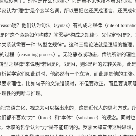
来，理性的神秘意味就没有了。理性是什么东西呢？它是看不见也摸不着的
家认为“理性”是个玄学名词，所以要把它还原成语言，还原成
on呢？他们认为句法（syntax）有构成之规律（rule of formati
？如“凡S是P”这个命题如何构成？就需要“构成之规律”。又假定“M是
关系就需要一种“转型之规律”。这种三段论法就是逻辑的推理
维的过程（reasoning process）。无论静态或动态，传统
型之规律”来说明“若M是P，S是M，则S是P”的过转关系，此
析哲学家们如此讲时，他必然有一个立场，而此即是他的主张。
理性，比如句子的文法错误时，不但要改正，而且要说明理由（give
种理性的判断与推理。
，而把它语言化，视之为可以摆出来的，这是近代人的思考方式。
欢“力”（force）和“本体”（substance）的观念。同时也
，休谟的哲学认为“力”是不能证明的。罗素大肆宣传这种思想，遂将“