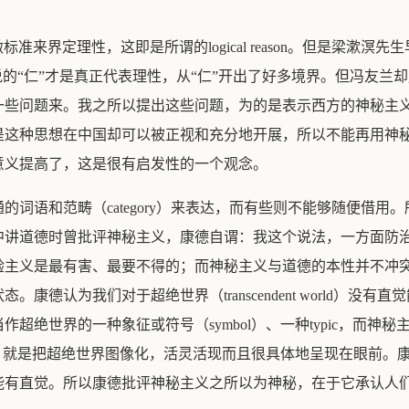
做标准来界定理性，这即是所谓的logical reason。但是梁
说的“仁”才是真正代表理性，从“仁”开出了好多境界。但冯友兰
一些问题来。我之所以提出这些问题，为的是表示西方的神秘主
是这种思想在中国却可以被正视和充分地开展，所以不能再用神
意义提高了，这是很有启发性的一个观念。
的词语和范畴（category）来表达，而有些则不能够随便借
中讲道德时曾批评神秘主义，康德自谓：我这个说法，一方面防
验主义是最有害、最要不得的；而神秘主义与道德的本性并不冲
康德认为我们对于超绝世界（transcendent world）没
超绝世界的一种象征或符号（symbol）、一种typic，而神
hema，就是把超绝世界图像化，活灵活现而且很具体地呈现在眼前
能有直觉。所以康德批评神秘主义之所以为神秘，在于它承认人