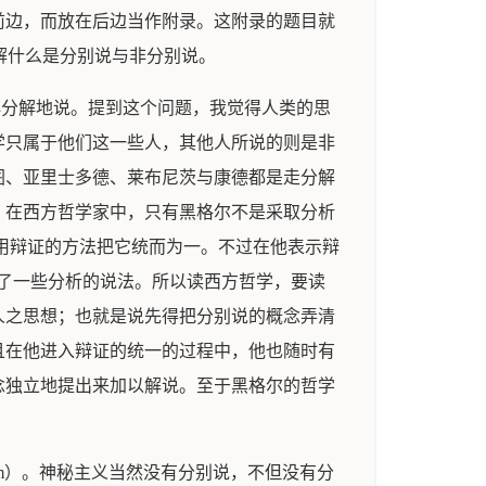
前边，而放在后边当作附录。这附录的题目就
解什么是分别说与非分别说。
非分解地说。提到这个问题，我觉得人类的思
学只属于他们这一些人，其他人所说的则是非
图、亚里士多德、莱布尼茨与康德都是走分解
。在西方哲学家中，只有黑格尔不是采取分析
然后用辩证的方法把它统而为一。不过在他表示辩
e）了一些分析的说法。所以读西方哲学，要读
人之思想；也就是说先得把分别说的概念弄清
且在他进入辩证的统一的过程中，他也随时有
念独立地提出来加以解说。至于黑格尔的哲学
。
sm）。神秘主义当然没有分别说，不但没有分