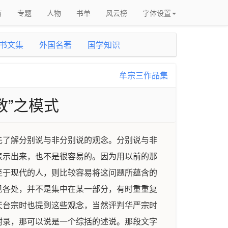
言
专题
人物
书单
风云榜
字体设置
书文集
外国名著
国学知识
牟宗三作品集
教”之模式
先了解分别说与非分别说的观念。分别说与非
表示出来，也不是很容易的。因为用以前的那
至于现代的人，则比较容易将这问题所蕴含的
见各处，并不是集中在某一部分，有时重重复
天台宗时也提到这些观念，当然评判华严宗时
附录，那可以说是一个综括的述说。那段文字