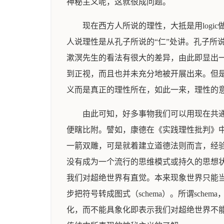
神秘主义呢，这就很成问题。
现在西方人所说的理性，大抵是用logic
人说理性是从孔子所说的“仁”处讲。孔子所
漱溟先生的看法有很大的差异，由此即显出
到正视，而且也并未充分地被开展出来。但
义而是真正的理性所在，如此一来，理性的
由此可知，好多事物我们可以用现在共通
便瞎比附。譬如，康德在《实践理性批判》
一箭双雕，可是就着建立道德法则而言，经
没有成为一个流行的思维模式或持久的思想状态。
我们对超绝世界有直觉。本来现象世界只能当作
步把符号转成图式（schema）。所谓sc
化，而不能具象化即表示我们对超绝世界不