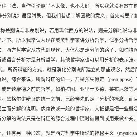
那种写法，当作引论似乎不太像，也不太好，所以我就没有放在
与非分别说》虽是附录，但我们若想了解圆教的意义，首先就要了
，或称差别说与非差别说，若用现代西方的说法，则是分解地说与
说之下。所以我常认为现在英美哲学家讲分析哲学，似乎分析哲
言，西方哲学家从古代到现代，大体都是走分解的路子，如柏拉
析或语言分析才是分析哲学，其他哲学家也可以用分析的表示法
ic）方式。所谓辩证的方式，就是消化分别说所建立的那些观念，
。综合来说，所谓辩证的统一，乃是预先假定（presuppos
，或是读康德之前的哲学，如柏拉图、亚里士多德、莱布尼茨等
题。黑格尔讲辩证的统一之前，已经预先假定了分析的概念，而
孤立而分解的说明。像康德或一般的哲学家，大抵都是把一些概
些分解的说法只是在辩证的综合过程中随时被提到或用来做补充
还有另一种形态，就是西方哲学中所说的神秘主义（mystici