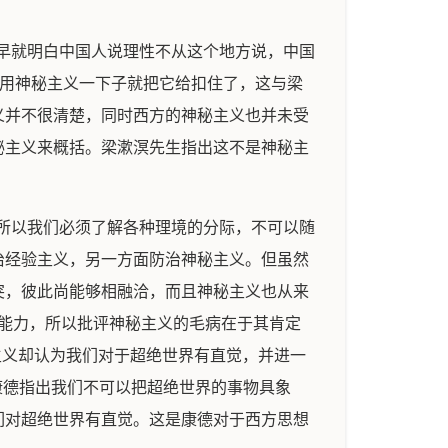
漱溟先生早就明白中国人说理性不从这个地方说，中国
却用神秘主义一下子就把它给扣住了，这与梁
义并不很清楚，同时西方的神秘主义也并未受
秘主义来概括。梁漱溟先生指出这不是神秘主
用。所以我们必须了解各种理境的分际，不可以随
治经验主义，另一方面防治神秘主义。但虽然
突，彼此尚能够相融洽，而且神秘主义也从来
有直觉能力，所以批评神秘主义的毛病在于其肯定
秘主义却认为我们对于超绝世界有直觉，并进一
。康德指出我们不可以把超绝世界的事物具象
们对超绝世界有直觉。这是康德对于西方思想