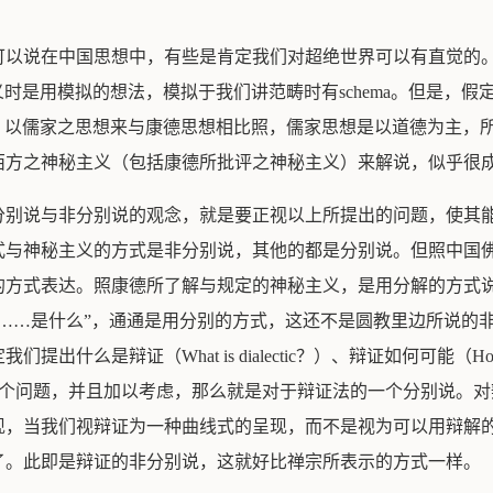
可以说在中国思想中，有些是肯定我们对超绝世界可以有直觉的
主义时是用模拟的想法，模拟于我们讲范畴时有schema。但是，
学中，以儒家之思想来与康德思想相比照，儒家思想是以道德为主
西方之神秘主义（包括康德所批评之神秘主义）来解说，似乎很
分别说与非分别说的观念，就是要正视以上所提出的问题，使其
式与神秘主义的方式是非分别说，其他的都是分别说。但照中国
的方式表达。照康德所了解与规定的神秘主义，是用分解的方式
……是什么”，通通是用分别的方式，这还不是圆教里边所说的
是辩证（What is dialectic？）、辩证如何可能（How is
ic meaningful?）这三个问题，并且加以考虑，那么就是对于辩证法的一
现，当我们视辩证为一种曲线式的呈现，而不是视为可以用辩解
了。此即是辩证的非分别说，这就好比禅宗所表示的方式一样。