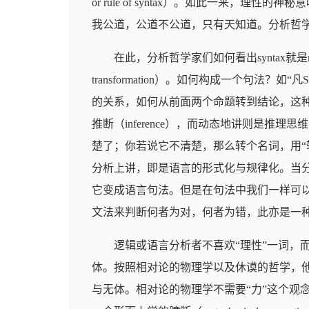
or rule of syntax）。如此一
我公道，公道不公道，只有天知道。分析哲学
在此，分析哲学家们如何看出syntax就是reas
transformation）。如何构成一个句法
的关系，如何从前面两个命题转到结论，这种
推断（inference），而动态地讲则是推理思
楚了；你若说它不清楚，那么转个名词，用“转
分析上讲，即是语言的形式化与规律化。当分
它变成语言句法。但是在句法中我们一样可以要求
文法来判断何者为对，何者为错，此亦是一
逻辑或语言分析者不喜欢“理性”一词
体。按照相对论的物理学以及休谟的哲学，他们都不喜
与无体。相对论的物理学不需要“力”这个观念