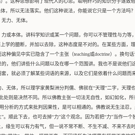
assumption）。这种思想影响了现代人的心思。聪明纤巧的知识分
是无体，所以无法落实。他们这种说法，你能说它只是一个方法吗？它也是一个
、无力、无体。
、力或本体。讲科学知识或某一个问题，你可以不管理性与力等
s）或形而上学的臆断，并加以去除，这种态度是不对的。在某些方面
偏见中实已隐含了一个主张（teaching或doctrine）。
来的，他们讲些什么问题以及在哪一个范围讲。我也不是说他们
圈套，就必须了解某些词语的来源，以及它们是依着什么问题而
、无体，所以理学家黄梨洲分判儒、佛就在“天理”二字，天理
此处则是决然不同。所以佛教主张一切法无自性，如幻如化，所
休谟用分析的方式来批判因果性，是可以相通的。佛教说无生法忍，
”。顺此下去，也可去掉“力”这个观念。因为若把“力”当作一
上，缘生可以有力有气，但一说不常不断、不生不减、不来不去