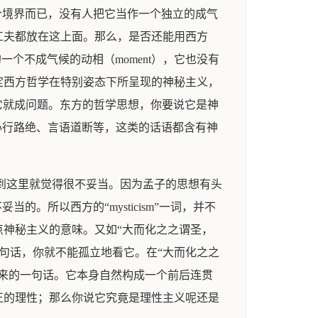
个境界而已，没有人把它当作一个独立的成气
工夫都放在这上面。那么，是否还能用西方
一个不成气候的动相（moment），它也没有
定西方哲学在特别姿态下所呈现的神秘主义，
说它就成问题。东方的哲学思想，你要说它是神
心行路绝、言语道断等，这类的话语都含有神
看到这里就觉得很不妥当。因为孟子的思想有头
。所以西方的“mysticism”一词，并不
点神秘主义的意味。又如“大而化之之谓圣，
这句话，你就不能孤立地看它。在“大而化之之
出来的一句话。它本身自然构成一个前后连贯
正的理性；那么你说它究竟是理性主义呢还是