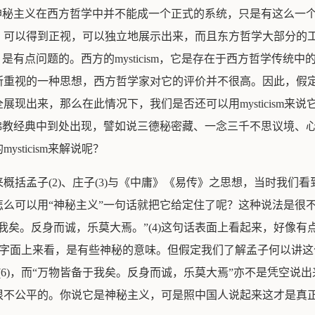
神秘主义在西方哲学中并不能成一个正式的系统，只是有这么一
，可以得到正视，可以独立地展示出来，而且东方哲学大部分的
有点问题的。西方的mysticism，它是存在于西方哲学传统中的
所重视的一种思想，西方哲学家对它的评价并不很高。因此，假
现出来，那么在此情况下，我们是否还可以用mysticism来
佛教经典中到处出现，譬如说三德秘密藏、一念三千不思议境、
ticism来解说呢？
概括孟子(2)、庄子(3)与《中庸》《易传》之思想，当时我们
可以用“神秘主义”一句话就把它给定住了呢？这种说法是很不妥当的
我矣。反身而诚，乐莫大焉。”(4)这句话表面上看起来，好像有
地从字面上来看，是有些神秘的意味。但假定我们了解孟子何以讲
(6)，而“万物皆备于我矣。反身而诚，乐莫大焉”亦不是凭空说
很不公平的。你说它是神秘主义，可是照中国人说起来这才是真