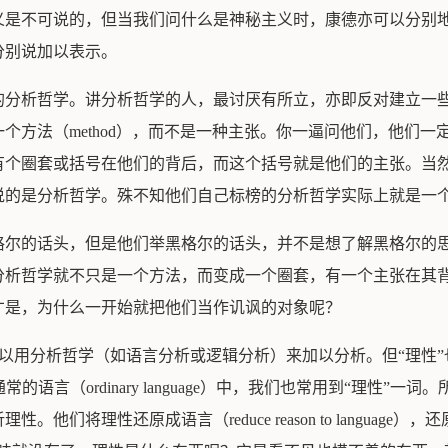
义是不可说的，但当我们问什么是神秘主义时，康德亦可以分别
分别说加以表示。
哲学。讲分析哲学的人，最讨厌有所立，亦即反对建立一些不变的原则或
个方法（method），而不是一种主张。你一逼问他们，他们
有个圈套或括号在他们的背后，而这个括号就是他们的主张。当
说的是分析哲学。殊不知他们自己标榜的分析哲学实际上就是一
格尔的话头，但是他们举黑格尔的话头，并不是想了解黑格尔的
分析哲学就不只是一个方法，而变成一个圈套，有一个主张在其
才是，为什么一开始就把他们当作讥讽的对象呢？
当然可以用分析哲学（如语言分析或逻辑分析）来加以分析。但“理
ge）。在通常的语言（ordinary language）中，我们也常用到“
理性还原成语言（reduce reason to language），还原成一